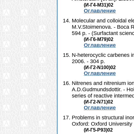
(И-Г4-M31)02
Оглавление
Molecular and colloidal ele
M.V.Stoimenova. - Boca Ro
594 p. - (Surfactant scienc
(И-Г6-М79)02
Оглавление
N-heterocyclic carbenes in
2006. - 304 p.
(И-Г2-N100)02
Оглавление
Nitrenes and nitrenium ion
A.D.Gudmundsdottir. - Hob
series of reactive intermed
(И-Г2-N71)02
Оглавление
Problems in structural inor
Oxford: Oxford University 
(И-Г5-Р93)02