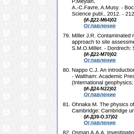
P.Meylan,
A.-C.Favre, A.Musy. - Boc
Science publ., 2012. - 212
(И-Д22-M64)02
Оглавление
Miller J.R. Contaminated 
approach to site assessme
S.M.O.Miller. - Dordrech: 
(И-Д22-M70)02
Оглавление
Nappo C.J. An introductio
- Waltham: Academic Press/
(International geophysics;
(И-Д24-N22)02
Оглавление
Ohnaka M. The physics of 
Cambridge: Cambridge univ
(И-Д39-O.37)02
Оглавление
Osman A.A.A. Investigatio