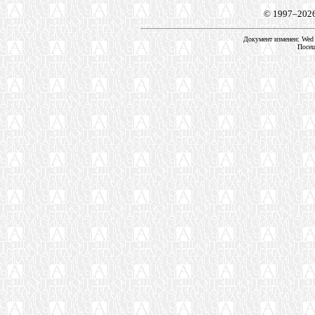
© 1997–202
Документ изменен: Wed F
Посещ