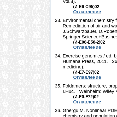
Vol.8).
(И-Е6-С95)02
Оглавление
Environmental chemistry fo
Remediation of air and wat
J.Schwarzbauer, D.Robert.
Springer Science+Busines
(И-Е08-E58-2)02
Оглавление
Exercise genomics / ed. b
Humana Press, 2011. - 267 
medicine).
(И-Е7-Е97)02
Оглавление
Foldamers: structure, prop
I.Huc. - Weinheim: Wiley-
(И-Е0-F72)02
Оглавление
Ghergu M. Nonlinear PDEs
chemistry and population 