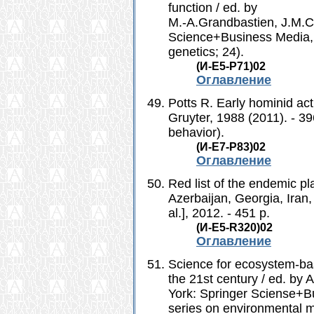
function / ed. by
M.-A.Grandbastien, J.M.Ca
Science+Business Media, 20
genetics; 24).
(И-Е5-P71)02
Оглавление
Potts R. Early hominid act
Gruyter, 1988 (2011). - 39
behavior).
(И-Е7-Р83)02
Оглавление
Red list of the endemic p
Azerbaijan, Georgia, Iran,
al.], 2012. - 451 p.
(И-Е5-R320)02
Оглавление
Science for ecosystem-b
the 21st century / ed. by
York: Springer Sciense+Bu
series on environmental 