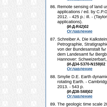
Remote sensing of land us
applications / ed. by C.P.
2012. - 425 p.: ill. - (Tay
applications).
(И-Д-R42)02
Оглавление
Schreiber A. Die Kalkstei
Petrographie, Stratigraph
von der Bundesanstalt fь
dem Landesamt fьr Bergbau
Hannover: Schweizerbart, 
(И-Д34-S370-N159)02
Оглавление
Smylie D.E. Earth dynamic
rotating Earth. - Cambrid
2013. - 543 p.
(И-Д38-S68)02
Оглавление
The geologic time scale 201