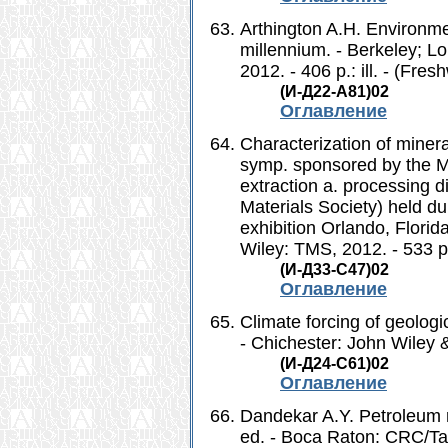
Arthington A.H. Environmen
millennium. - Berkeley; Lo
2012. - 406 p.: ill. - (Fres
(И-Д22-A81)02
Оглавление
Characterization of minera
symp. sponsored by the Ma
extraction a. processing 
Materials Society) held 
exhibition Orlando, Flori
Wiley: TMS, 2012. - 533 p
(И-Д33-С47)02
Оглавление
Climate forcing of geologi
- Chichester: John Wiley 
(И-Д24-С61)02
Оглавление
Dandekar A.Y. Petroleum re
ed. - Boca Raton: CRC/Taylo