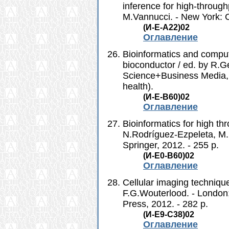
inference for high-through
M.Vannucci. - New York: C
(И-Е-А22)02
Оглавление
Bioinformatics and comput
bioconductor / ed. by R.G
Science+Business Media, 20
health).
(И-Е-B60)02
Оглавление
Bioinformatics for high th
N.Rodríguez-Ezpeleta, M.
Springer, 2012. - 255 p.
(И-Е0-В60)02
Оглавление
Cellular imaging techniqu
F.G.Wouterlood. - London
Press, 2012. - 282 p.
(И-Е9-С38)02
Оглавление