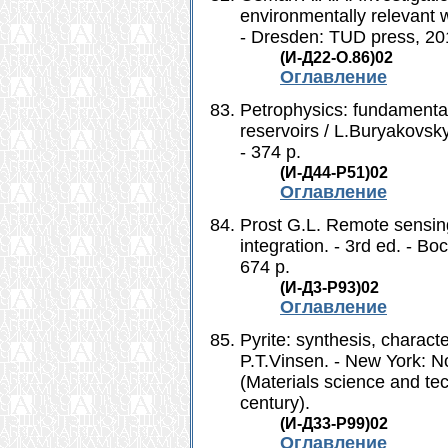
environmentally relevant w
- Dresden: TUD press, 201
(И-Д22-O.86)02
Оглавление
Petrophysics: fundamental
reservoirs / L.Buryakovsky
- 374 p.
(И-Д44-Р51)02
Оглавление
Prost G.L. Remote sensing
integration. - 3rd ed. - B
674 p.
(И-Д3-P93)02
Оглавление
Pyrite: synthesis, characte
P.T.Vinsen. - New York: Nov
(Materials science and tec
century).
(И-Д33-Р99)02
Оглавление