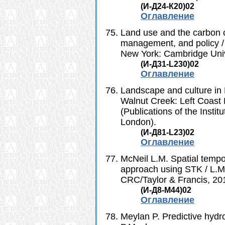
(И-Д24-К20)02
Оглавление
Land use and the carbon c
management, and policy / 
New York: Cambridge Unive
(И-Д31-L230)02
Оглавление
Landscape and culture in 
Walnut Creek: Left Coast Pr
(Publications of the Instit
London).
(И-Д81-L23)02
Оглавление
McNeil L.M. Spatial tempo
approach using STK / L.M.
CRC/Taylor & Francis, 201
(И-Д8-M44)02
Оглавление
Meylan P. Predictive hydr