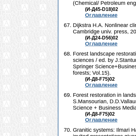
(Chemical/ Petroleum eng
(И-Д45-D18)02
Оглавление
Dijkstra H.A. Nonlinear c
Cambridge univ. press, 20
(И-Д24-D56)02
Оглавление
Forest landscape restorati
sciences / ed. by J.Stant
Springer Science+Business 
forests; Vol.15).
(И-Д8-F75)02
Оглавление
Forest restoration in land
S.Mansourian, D.D.Vallaur
Science + Business Media
(И-Д8-F75)02
Оглавление
Granitic systems: Ilmari 