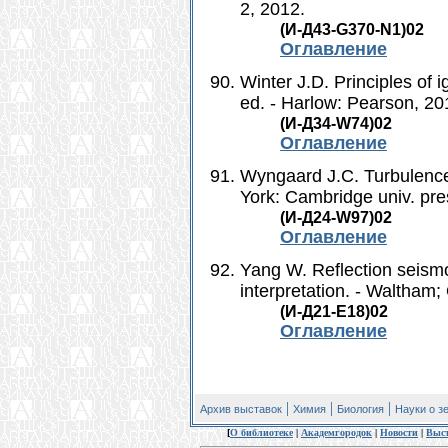
2, 2012.
(И-Д43-G370-N1)02
Оглавление
Winter J.D. Principles of
ed. - Harlow: Pearson, 201
(И-Д34-W74)02
Оглавление
Wyngaard J.C. Turbulence
York: Cambridge univ. pre
(И-Д24-W97)02
Оглавление
Yang W. Reflection seismo
interpretation. - Waltham; 
(И-Д21-E18)02
Оглавление
|
|
|
Архив выставок
Химия
Биология
Науки о з
[
О библиотеке
|
Академгородок
|
Новости
|
Выс