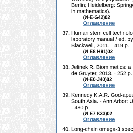
Berlin; Heidelberg: Spring
in mathematics).
(И-Е-G42)02
Оглавление
Human stem cell technolo
laboratory manual / ed. by
Blackwell, 2011. - 419 p.
(И-Е8-H91)02
Оглавление
Jelinek R. Biomimetics: a 
de Gruyter, 2013. - 252 p.
(И-Е0-J40)02
Оглавление
Kennedy K.A.R. God-apes 
South Asia. - Ann Arbor: U
- 480 p.
(И-Е7-К33)02
Оглавление
Long-chain omega-3 special