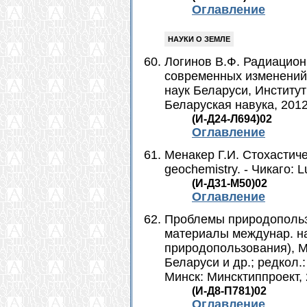
Оглавление
НАУКИ О ЗЕМЛЕ
Логинов В.Ф. Радиацион
современных изменений
наук Беларуси, Институт
Беларуская навука, 2012.
(И-Д24-Л694)02
Оглавление
Менакер Г.И. Стохастиче
geochemistry. - Чикаго: Lu
(И-Д31-М50)02
Оглавление
Проблемы природопользо
материалы междунар. на
природопользования), Ми
Беларуси и др.; редкол.: 
Минск: Минсктиппроект, 2
(И-Д8-П781)02
Оглавление