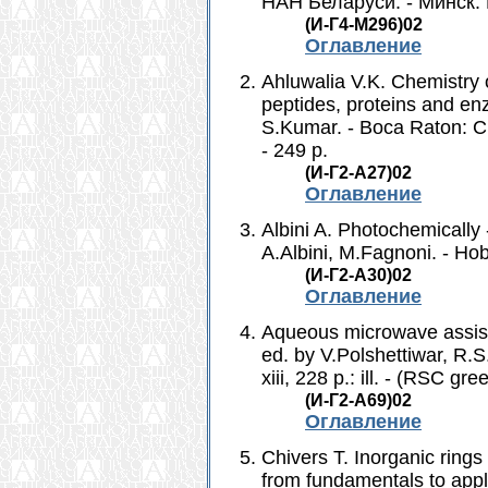
НАН Беларуси. - Минск: Б
(И-Г4-М296)02
Оглавление
Ahluwalia V.K. Chemistry 
peptides, proteins and en
S.Kumar. - Boca Raton: C
- 249 p.
(И-Г2-A27)02
Оглавление
Albini A. Photochemically 
A.Albini, M.Fagnoni. - Hob
(И-Г2-A30)02
Оглавление
Aqueous microwave assiste
ed. by V.Polshettiwar, R.
xiii, 228 p.: ill. - (RSC gr
(И-Г2-A69)02
Оглавление
Chivers T. Inorganic rings
from fundamentals to appli