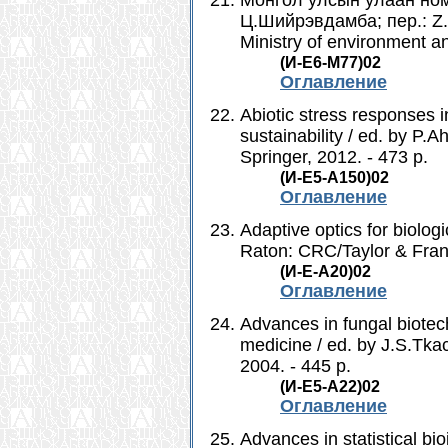
Монгол улсын улаан ном 
Ц.Шийрэвдамба; пер.: Z.B
Ministry of environment a
(И-Е6-М77)02
Оглавление
Abiotic stress responses i
sustainability / ed. by P
Springer, 2012. - 473 p.
(И-Е5-A150)02
Оглавление
Adaptive optics for biolog
Raton: CRC/Taylor & Franc
(И-Е-А20)02
Оглавление
Advances in fungal biotech
medicine / ed. by J.S.Tka
2004. - 445 p.
(И-Е5-A22)02
Оглавление
Advances in statistical bi