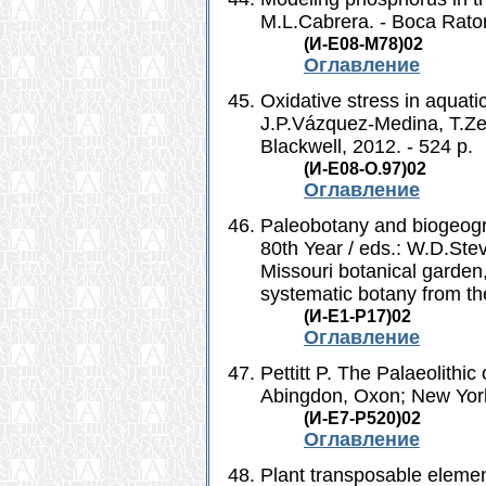
M.L.Cabrera. - Boca Raton
(И-Е08-M78)02
Оглавление
Oxidative stress in aquati
J.P.Vázquez-Medina, T.Zen
Blackwell, 2012. - 524 p.
(И-Е08-O.97)02
Оглавление
Paleobotany and biogeogra
80th Year / eds.: W.D.Ste
Missouri botanical garden
systematic botany from th
(И-Е1-Р17)02
Оглавление
Pettitt P. The Palaeolithic
Abingdon, Oxon; New York
(И-Е7-P520)02
Оглавление
Plant transposable eleme