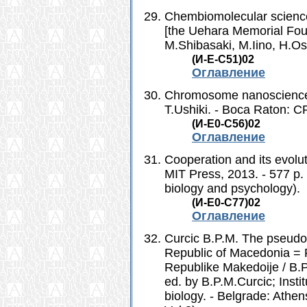
Chembiomolecular science: 
[the Uehara Memorial Fou
M.Shibasaki, M.Iino, H.Os
(И-Е-С51)02
Оглавление
Chromosome nanoscience a
T.Ushiki. - Boca Raton: C
(И-Е0-C56)02
Оглавление
Cooperation and its evolut
MIT Press, 2013. - 577 p. 
biology and psychology).
(И-Е0-С77)02
Оглавление
Curcic B.P.M. The pseudo
Republic of Macedonia = P
Republike Makedoije / B.P.
ed. by B.P.M.Curcic; Insti
biology. - Belgrade: Athens