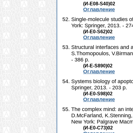
(И-Е08-S40)02
Оглавление
Single-molecule studies o
York: Springer, 2013. - 274
(И-Е0-S62)02
Оглавление
Structural interfaces and 
S.Thomopoulos, V.Birman,
- 386 p.
(И-Е-S890)02
Оглавление
Systems biology of apoptos
Springer, 2013. - 203 p.
(И-Е0-S98)02
Оглавление
The complex mind: an inte
D.McFarland, K.Stenning,
New York: Palgrave Macmil
(И-Е0-С73)02