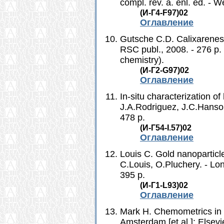
compl. rev. a. enl. ed. - 
(И-Г4-F97)02
Оглавление
Gutsche C.D. Calixarenes:
RSC publ., 2008. - 276 p.
chemistry).
(И-Г2-G97)02
Оглавление
In-situ characterization o
J.A.Rodriguez, J.C.Hanson
478 p.
(И-Г54-I.57)02
Оглавление
Louis C. Gold nanoparticle
C.Louis, O.Pluchery. - Lon
395 p.
(И-Г1-L93)02
Оглавление
Mark H. Chemometrics in 
Amsterdam [et al.]: Elsevie