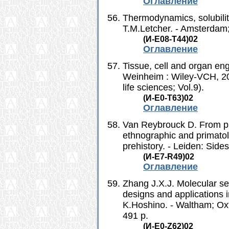
Оглавление
Thermodynamics, solubilit
T.M.Letcher. - Amsterdam; 
(И-Е08-Т44)02
Оглавление
Tissue, cell and organ en
Weinheim : Wiley-VCH, 200
life sciences; Vol.9).
(И-Е0-Т63)02
Оглавление
Van Reybrouck D. From pri
ethnographic and primatolo
prehistory. - Leiden: Side
(И-Е7-R49)02
Оглавление
Zhang J.X.J. Molecular se
designs and applications 
K.Hoshino. - Waltham; Oxf
491 p.
(И-Е0-Z62)02