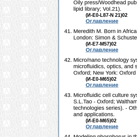
Oily press/Woodhead publ., 
lipid library; Vol.21).
(И-Е0-L87-N 21)02
Оглавление
Meredith M. Born in Africa:
London: Simon & Schuster
(И-Е7-М57)02
Оглавление
Micro/nano technology sys
microfluidics, optics, and
Oxford; New York: Oxford 
(И-Е0-М65)02
Оглавление
Microfluidic cell culture s
S.L.Tao - Oxford; Waltham
technologies series). - Oth
and applications.
(И-Е0-М65)02
Оглавление
Modeling phosphorus in th