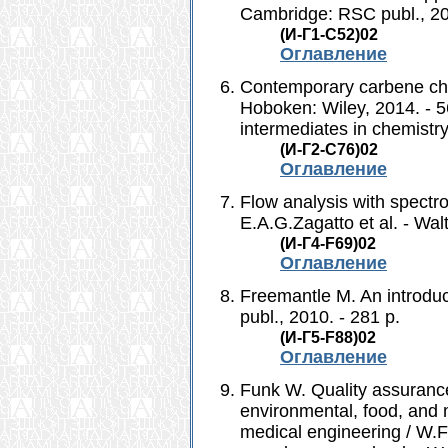
Cambridge: RSC publ., 2009
(И-Г1-С52)02
Оглавление
Contemporary carbene che
Hoboken: Wiley, 2014. - 56
intermediates in chemistry
(И-Г2-С76)02
Оглавление
Flow analysis with spectr
E.A.G.Zagatto et al. - Wal
(И-Г4-F69)02
Оглавление
Freemantle M. An introduc
publ., 2010. - 281 p.
(И-Г5-F88)02
Оглавление
Funk W. Quality assurance 
environmental, food, and 
medical engineering / W.