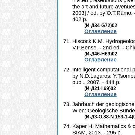
invited presentations give
the art and future avenues
2003] / ed. by O.T.Rämö. 
402 p.
(И-Д34-G72)02
Оглавление
Hiscock K.M. Hydrogeology
V.F.Bense. - 2nd ed. - Chi
(И-Д46-Н69)02
Оглавление
Intelligent computational 
by N.D.Lagaros, Y.Tsompa
publ., 2007. - 444 p.
(И-Д21-I.69)02
Оглавление
Jahrbuch der geologischen
Wien: Geologische Bundesa
(И-Д3-О.88-N 153-1-4)
Kaper H. Mathematics & cl
SIAM, 2013. - 295 p.