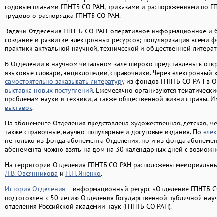
годовым планами ГПНТБ СО РАН, приказами и распоряжениями по ГП
трудового распорядка ГПНТБ СО РАН.
Задачи Отделения ГПНТБ СО РАН: оперативное информационное и б
создание и развитие электронных ресурсов; популяризация всеми
практики актуальной научной, технической и общественной литерат
В Отделении в научном читальном зале широко представлены в отк
языковые словари, энциклопедии, справочники. Через электронный 
самостоятельно заказывать литературу
из фондов ГПНТБ СО РАН в О
выставка новых поступлений
. Ежемесячно организуются тематически
проблемам науки и техники, а также общественной жизни страны. 
выставок
.
На абонементе Отделения представлена художественная, детская, ме
также справочные, научно-популярные и досуговые издания. По
элек
не только из фонда абонемента Отделения, но и из фонда абонеме
абонемента можно взять на дом на 30 календарных дней с возможн
На территории Отделения ГПНТБ СО РАН расположены мемориальн
Л.В. Овсянникова
и
Н.Н. Яненко
.
История Отделения
– информационный ресурс «Отделение ГПНТБ СО 
подготовлен к 50-летию Отделения Государственной публичной нау
отделения Российской академии наук (ГПНТБ СО РАН).