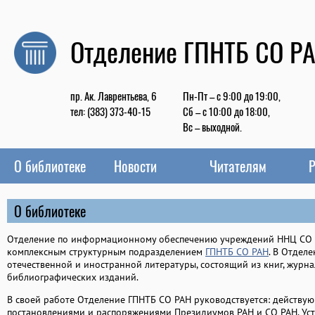
Отделение ГПНТБ СО Р
пр. Ак. Лаврентьева, 6
Пн-Пт – с 9:00 до 19:00,
тел: (383) 373-40-15
Сб – с 10:00 до 18:00,
Вс – выходной.
О библиотеке
Новости
Читателям
Р
О библиотеке
Отделение по информационному обеспечению учреждений ННЦ СО Р
комплексным структурным подразделением
ГПНТБ СО РАН
. В Отдел
отечественной и иностранной литературы, состоящий из книг, журна
библиографических изданий.
В своей работе Отделение ГПНТБ СО РАН руководствуется: действу
постановлениями и распоряжениями Президиумов РАН и СО РАН, Уст