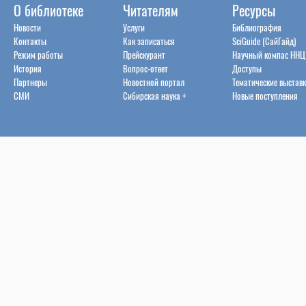
О библиотеке
Читателям
Ресурсы
Новости
Услуги
Библиография
Контакты
Как записаться
SciGuide (СайГайд)
Режим работы
Прейскурант
Научный компас ННЦ
История
Вопрос-ответ
Доступы
Партнеры
Новостной портал
Тематические выстав
СМИ
Сибирская наука +
Новые поступления