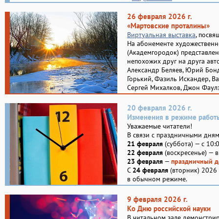
26 февраля 2026 г.
«Мартовские проталины»
Виртуальная выставка
, посвя
На абонементе художественн
(Академгородок) представлен
непохожих друг на друга авт
Александр Беляев, Юрий Бонд
Горький, Фазиль Искандер, В
Сергей Михалков, Джон Фаулз
20 февраля 2026 г.
Изменения в режиме работ
Уважаемые читатели!
В связи с праздничными дня
21 февраля
(суббота) — с 10:
22 февраля
(воскресенье) — 
23 февраля
—
праздничный д
С
24 февраля
(вторник) 2026 
в обычном режиме.
9 февраля 2026 г.
Ко Дню российской науки
В читальном зале демонстрир