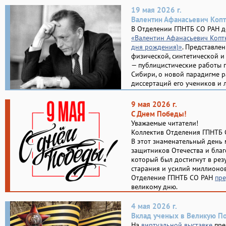
19 мая 2026 г.
Валентин Афанасьевич Копт
В Отделении ГПНТБ СО РАН д
«Валентин Афанасьевич Коптю
дня рождения)»
. Представле
физической, синтетической и
— публицистические работы 
Сибири, о новой парадигме р
диссертаций его учеников и 
9 мая 2026 г.
С Днем Победы!
Уважаемые читатели!
Коллектив Отделения ГПНТБ 
В этот знаменательный день
защитников Отечества и благ
который был достигнут в рез
старания и усилий миллионо
Отделение ГПНТБ СО РАН
пре
великому дню.
4 мая 2026 г.
Вклад ученых в Великую П
На
виртуальной выставке
пре