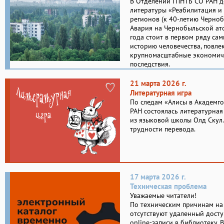
В Отделении ГПНТБ СО РАН 
литературы «Реабилитация и
регионов (к 40-летию Черноб
Авария на Чернобыльской ат
года стоит в первом ряду са
историю человечества, повле
крупномасштабные экономиче
последствия.
21 марта 2026 г.
Литературная игра
По следам «Алисы в Академг
РАН состоялась литературная
из языковой школы Олд Скул.
трудности перевода.
17 марта 2026 г.
Техническая проблема
Уважаемые читатели!
По техническим причинам на
отсутствуют удаленный досту
online-записи в библиотеку. 