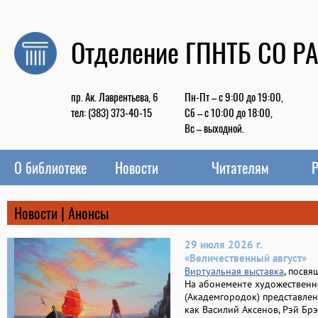
Отделение ГПНТБ СО Р
пр. Ак. Лаврентьева, 6
Пн-Пт – с 9:00 до 19:00,
тел: (383) 373-40-15
Сб – с 10:00 до 18:00,
Вс – выходной.
О библиотеке
Новости
Читателям
Р
Новости | Анонсы
29 июля 2026 г.
«Величественный август»
Виртуальная выставка
, посвя
На абонементе художественн
(Академгородок) представлен
как Василий Аксенов, Рэй Брэ