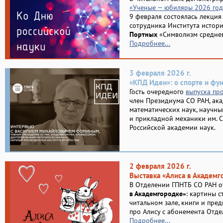
«Ученые — юбиляры 2026 год
9 февраля состоялась лекция
сотрудника Института истор
Портных
«Символизм среднев
Подробнее...
3 февраля 2026 г.
«КПД Идеи»: о спорте и ф
Гость очередного
выпуска пр
член Президиума СО РАН, ака
математических наук, научны
и прикладной механики им. С
Российской академии наук.
2 февраля 2026 г.
Выставка «Алиса в Академг
В Отделении ГПНТБ СО РАН о
в Академгородке»
: картины с
читальном зале, книги и пре
про Алису с абонемента Отде
Подробнее...