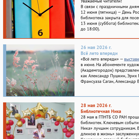
Уважаемые читатели!
В связи с праздничными дня
12 июня (пятница) — День Ро
библиотека закрыта для пос
13 июня (суббота) библиотек
до 18:00).
26 мая 2026 г.
Всё лето впереди
«Всё лето впереди» —
выстав
в июне. На абонементе худо
(Академгородок) представлен
как Александр Пушкин, Эрих 
Франсуаза Саган, Александр 
28 мая 2026 г.
Библиотечная Ника
28 мая в ГПНТБ СО РАН прош
библиотек. Ключевым событи
Ника» лучшим сотрудникам. 
длиною в жизнь» заслуженну