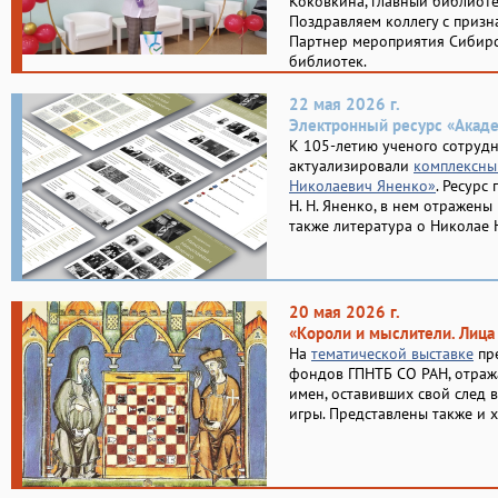
Коковкина, главный библиот
Поздравляем коллегу с призн
Партнер мероприятия Сибирс
библиотек.
22 мая 2026 г.
Электронный ресурс «Акад
К 105-летию ученого сотруд
актуализировали
комплексны
Николаевич Яненко»
. Ресурс
Н. Н. Яненко, в нем отражены
также литература о Николае 
20 мая 2026 г.
«Короли и мыслители. Лица
На
тематической выставке
пре
фондов ГПНТБ СО РАН, отраж
имен, оставивших свой след в
игры. Представлены также и 