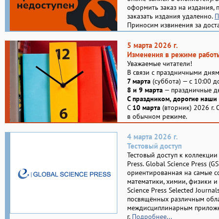
оформить заказ на издания, 
заказать издания удаленно.
П
Приносим извинения за дост
5 марта 2026 г.
Изменения в режиме работ
Уважаемые читатели!
В связи с праздничными дня
7 марта
(суббота) — с 10:00 д
8 и 9 марта
— праздничные дн
С праздником, дорогие наши
С
10 марта
(вторник) 2026 г.
в обычном режиме.
4 марта 2026 г.
Тестовый доступ
Тестовый доступ к коллекции 
Press. Global Science Press (
ориентированная на самые с
математики, химии, физики и
Science Press Selected Journa
посвящённых различным обла
междисциплинарным приложен
г.
Подробнее...