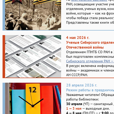
РАН, освещающие участие уч
отделения, ученых вузов, ко
войне, которые — как на фронт
чтобы победа стала реальнос
Представлены также книги об
4 мая 2026 г.
Ученые Сибирского отделе
Отечественной войны
Отделением ГПНТБ СО РАН в 
был подготовлен комплексны
Сибирского отделения РАН —
В ресурс включена информац
войны — академиках и члена
АН СССР/РАН.
28 апреля 2026 г.
Режим работы в праздничн
Уважаемые читатели! Обращ
работы библиотеки:
30 апреля
(ЧТ) — санитарный 
1 — 3 мая
— выходные дни.
4 — 8 мая
(ПН-ПТ) — с
9:00
д