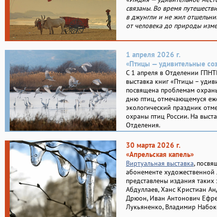
связаны. Во время путешестви
в джунгли и не жил отшельни
от человека до природы изме
1 апреля 2026 г.
«Птицы — удивительные со
С 1 апреля в Отделении ГПНТ
выставка книг «Птицы – удив
посвящена проблемам охран
дню птиц, отмечающемуся еже
экологический праздник отме
охраны птиц России. На выст
Отделения.
30 марта 2026 г.
«Апрельская капель»
Виртуальная выставка
, посвя
абонементе художественной 
представлены издания таких 
Абдуллаев, Ханс Кристиан Ан
Дрюон, Иван Антонович Ефре
Лукьяненко, Владимир Набоко