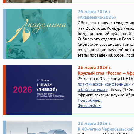
26 марта 2026 г.
«Академина-2026»
Объявлен конкурс «Академина
мая 2026 года. Конкурс «Ака
Государственной публичной 
Сибирского отделения Россий
Сибирской ассоциацией акад
популяризации научной деяте
этапы проведения, жюри, пр
25 марта 2026 г.
Круглый стол «Россия — Аф
25 марта в Отделении ГПНТБ
практической конференции «
в библиотеках»
Libway (Либвэ
Африка: векторы научно-обра
Подробнее...
Фотоальбом
23 марта 2026 г.
К 40-летию Чернобыльской