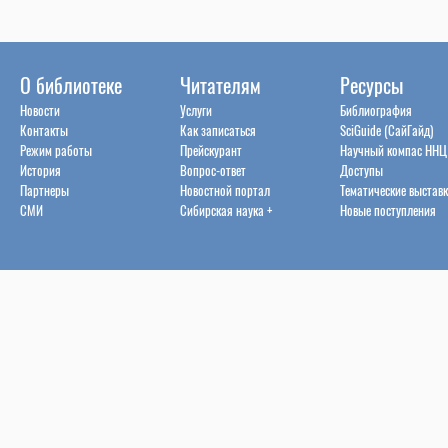
О библиотеке
Читателям
Ресурсы
Новости
Услуги
Библиография
Контакты
Как записаться
SciGuide (СайГайд)
Режим работы
Прейскурант
Научный компас ННЦ
История
Вопрос-ответ
Доступы
Партнеры
Новостной портал
Тематические выстав
СМИ
Сибирская наука +
Новые поступления