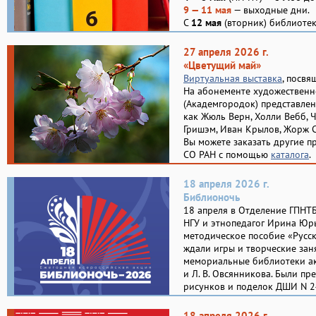
9 — 11 мая
— выходные дни.
С
12 мая
(вторник) библиотек
27 апреля 2026 г.
«Цветущий май»
Виртуальная выставка
, посвя
На абонементе художественн
(Академгородок) представлен
как Жюль Верн, Холли Вебб, 
Гришэм, Иван Крылов, Жорж С
Вы можете заказать другие п
СО РАН с помощью
каталога
.
18 апреля 2026 г.
Библионочь
18 апреля в Отделение ГПНТ
НГУ и этнопедагог Ирина Юр
методическое пособие «Русск
ждали игры и творческие зан
мемориальные библиотеки ака
и Л. В. Овсянникова. Были пр
рисунков и поделок ДШИ N 2
18 апреля 2026 г.