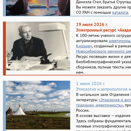
Даниэла Стил, братья Струга
Вы можете заказать другие п
СО РАН с помощью
каталога
.
29 июля 2026 г.
Электронный ресурс «Акад
К 100-летию ученого сотруд
актуализировали
электронны
Кнорре»
, созданный в рамка
Новосибирского научного це
Ресурс посвящен жизни и деят
биобиблиографический указа
сборников, полные тексты не
нем.
1 июля 2026 г.
Этнология и антропология 
В читальном зале Отделения
литературы
«Этнология и ант
традиции, идентичность»
, пр
России.
В основе выставки — издани
Здесь собраны фундаменталь
полевые этнографические ис