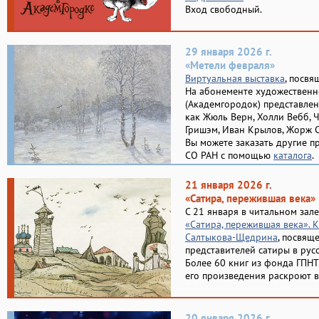
Вход свободный.
29 января 2026 г.
«Метели февраля»
Виртуальная выставка
, посвя
На абонементе художественн
(Академгородок) представлен
как Жюль Верн, Холли Вебб, 
Гришэм, Иван Крылов, Жорж С
Вы можете заказать другие п
СО РАН с помощью
каталога
.
21 января 2026 г.
«Сатира, пережившая века»
С 21 января в читальном зал
«Сатира, пережившая века».
Салтыкова-Щедрина
, посвящ
представителей сатиры в русс
Более 60 книг из фонда ГПНТ
его произведения раскроют вс
20 января 2026 г.