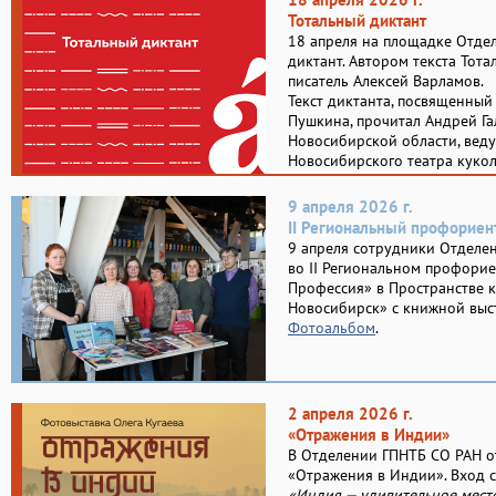
Тотальный диктант
18 апреля на площадке Отде
диктант. Автором текста Тота
писатель Алексей Варламов.
Текст диктанта, посвященный
Пушкина, прочитал Андрей Г
Новосибирской области, веду
Новосибирского театра куко
9 апреля 2026 г.
II Региональный профорие
9 апреля сотрудники Отделе
во II Региональном профори
Профессия» в Пространстве 
Новосибирск» с книжной выс
Фотоальбом
.
2 апреля 2026 г.
«Отражения в Индии»
В Отделении ГПНТБ СО РАН о
«Отражения в Индии». Вход 
«Индия — удивительное место