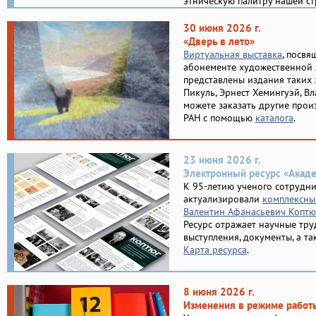
этническую палитру нашей ст
30 июня 2026 г.
«Дверь в лето»
Виртуальная выставка
, посвя
абонементе художественной 
представлены издания таких 
Пикуль, Эрнест Хемингуэй, Вл
можете заказать другие прои
РАН с помощью
каталога
.
23 июня 2026 г.
Электронный ресурс «Акад
К 95-летию ученого сотрудн
актуализировали
комплексны
Валентин Афанасьевич Коптю
Ресурс отражает научные тру
выступления, документы, а так
Карта ресурса
.
8 июня 2026 г.
Изменения в режиме работ