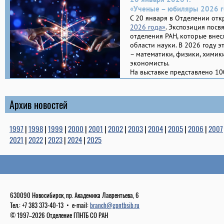
«Ученые – юбиляры 2026 г
С 20 января в Отделении отк
2026 года»
. Экспозиция пос
отделения РАН, которые внес
области науки. В 2026 году э
– математики, физики, химики
экономисты.
На выставке представлено 1
Архив новостей
1997
|
1998
|
1999
|
2000
|
2001
|
2002
|
2003
|
2004
|
2005
|
2006
|
2007
2021
|
2022
|
2023
|
2024
|
2025
630090 Новосибирск, пр. Академика Лаврентьева, 6
Тел.: +7 383 373-40-13 • e-mail:
branch@gpntbsib.ru
© 1997–2026 Отделение ГПНТБ СО РАН