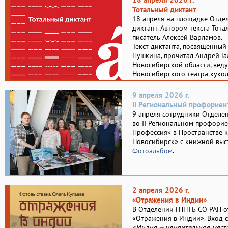
Тотальный диктант
18 апреля на площадке Отде
диктант. Автором текста Тота
писатель Алексей Варламов.
Текст диктанта, посвященный
Пушкина, прочитал Андрей Г
Новосибирской области, веду
Новосибирского театра куко
9 апреля 2026 г.
II Региональный профорие
9 апреля сотрудники Отделе
во II Региональном профори
Профессия» в Пространстве 
Новосибирск» с книжной выс
Фотоальбом
.
2 апреля 2026 г.
«Отражения в Индии»
В Отделении ГПНТБ СО РАН о
«Отражения в Индии». Вход 
«Индия — удивительное место