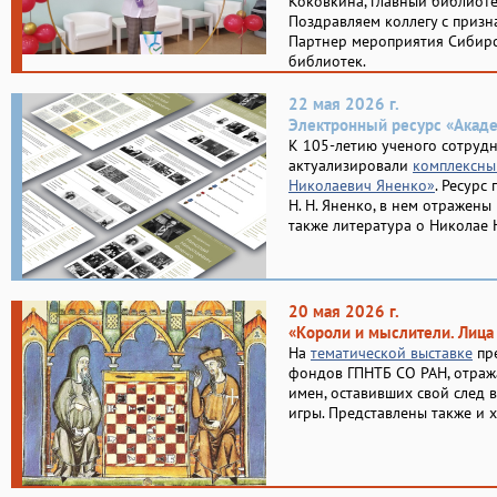
Коковкина, главный библиот
Поздравляем коллегу с призн
Партнер мероприятия Сибирс
библиотек.
22 мая 2026 г.
Электронный ресурс «Акад
К 105-летию ученого сотруд
актуализировали
комплексны
Николаевич Яненко»
. Ресурс
Н. Н. Яненко, в нем отражены
также литература о Николае 
20 мая 2026 г.
«Короли и мыслители. Лица
На
тематической выставке
пре
фондов ГПНТБ СО РАН, отраж
имен, оставивших свой след в
игры. Представлены также и 