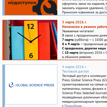
оформить заказ на издания, 
заказать издания удаленно.
П
Приносим извинения за дост
5 марта 2026 г.
Изменения в режиме работ
Уважаемые читатели!
В связи с праздничными дня
7 марта
(суббота) — с 10:00 д
8 и 9 марта
— праздничные дн
С праздником, дорогие наши
С
10 марта
(вторник) 2026 г.
в обычном режиме.
4 марта 2026 г.
Тестовый доступ
Тестовый доступ к коллекции 
Press. Global Science Press (
ориентированная на самые с
математики, химии, физики и
Science Press Selected Journa
посвящённых различным обла
междисциплинарным приложен
г.
Подробнее...