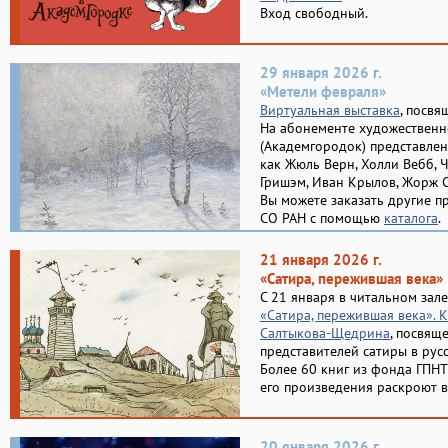
Вход свободный.
29 января 2026 г.
«Метели февраля»
Виртуальная выставка
, посвя
На абонементе художественн
(Академгородок) представлен
как Жюль Верн, Холли Вебб, 
Гришэм, Иван Крылов, Жорж С
Вы можете заказать другие п
СО РАН с помощью
каталога
.
21 января 2026 г.
«Сатира, пережившая века»
С 21 января в читальном зал
«Сатира, пережившая века».
Салтыкова-Щедрина
, посвящ
представителей сатиры в русс
Более 60 книг из фонда ГПНТ
его произведения раскроют вс
20 января 2026 г.