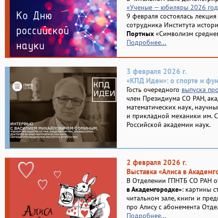
«Ученые — юбиляры 2026 год
9 февраля состоялась лекция
сотрудника Института истор
Портных
«Символизм среднев
Подробнее...
3 февраля 2026 г.
«КПД Идеи»: о спорте и ф
Гость очередного
выпуска пр
член Президиума СО РАН, ака
математических наук, научны
и прикладной механики им. С
Российской академии наук.
2 февраля 2026 г.
Выставка «Алиса в Академг
В Отделении ГПНТБ СО РАН о
в Академгородке»
: картины с
читальном зале, книги и пре
про Алису с абонемента Отде
Подробнее...