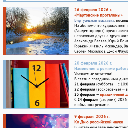
26 февраля 2026 г.
«Мартовские проталины»
Виртуальная выставка
, посвя
На абонементе художественн
(Академгородок) представлен
непохожих друг на друга авт
Александр Беляев, Юрий Бонд
Горький, Фазиль Искандер, В
Сергей Михалков, Джон Фаулз
20 февраля 2026 г.
Изменения в режиме работ
Уважаемые читатели!
В связи с праздничными дня
21 февраля
(суббота) — с 10:
22 февраля
(воскресенье) — 
23 февраля
—
праздничный д
С
24 февраля
(вторник) 2026 
в обычном режиме.
9 февраля 2026 г.
Ко Дню российской науки
В читальном зале демонстрир