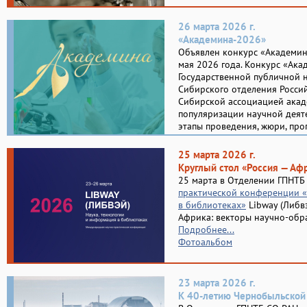
26 марта 2026 г.
«Академина-2026»
Объявлен конкурс «Академина
мая 2026 года. Конкурс «Ака
Государственной публичной 
Сибирского отделения Россий
Сибирской ассоциацией акад
популяризации научной деяте
этапы проведения, жюри, пр
25 марта 2026 г.
Круглый стол «Россия — Аф
25 марта в Отделении ГПНТБ
практической конференции «
в библиотеках»
Libway (Либвэ
Африка: векторы научно-обра
Подробнее...
Фотоальбом
23 марта 2026 г.
К 40-летию Чернобыльской