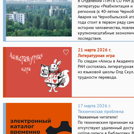
В Отделении ГПНТБ СО РАН 
литературы «Реабилитация и
регионов (к 40-летию Черноб
Авария на Чернобыльской ат
года стоит в первом ряду са
историю человечества, повле
крупномасштабные экономиче
последствия.
21 марта 2026 г.
Литературная игра
По следам «Алисы в Академг
РАН состоялась литературная
из языковой школы Олд Скул.
трудности перевода.
17 марта 2026 г.
Техническая проблема
Уважаемые читатели!
По техническим причинам на
отсутствуют удаленный досту
online-записи в библиотеку. 