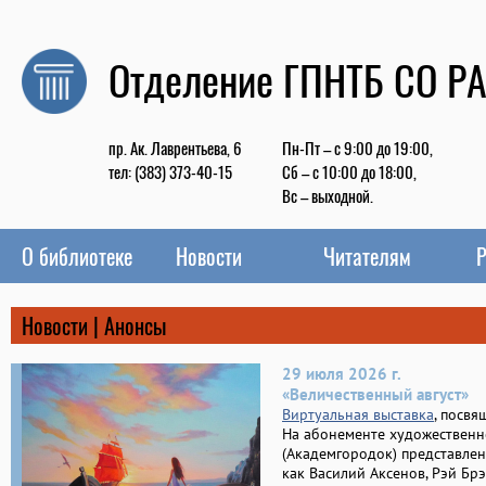
Отделение ГПНТБ СО Р
пр. Ак. Лаврентьева, 6
Пн-Пт – с 9:00 до 19:00,
тел: (383) 373-40-15
Сб – с 10:00 до 18:00,
Вс – выходной.
О библиотеке
Новости
Читателям
Р
Новости | Анонсы
29 июля 2026 г.
«Величественный август»
Виртуальная выставка
, посвя
На абонементе художественн
(Академгородок) представлен
как Василий Аксенов, Рэй Брэ