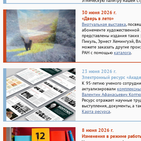
этническую палитру нашей ст
30 июня 2026 г.
«Дверь в лето»
Виртуальная выставка
, посвя
абонементе художественной 
представлены издания таких 
Пикуль, Эрнест Хемингуэй, Вл
можете заказать другие прои
РАН с помощью
каталога
.
23 июня 2026 г.
Электронный ресурс «Акад
К 95-летию ученого сотрудн
актуализировали
комплексны
Валентин Афанасьевич Коптю
Ресурс отражает научные тру
выступления, документы, а так
Карта ресурса
.
8 июня 2026 г.
Изменения в режиме работ