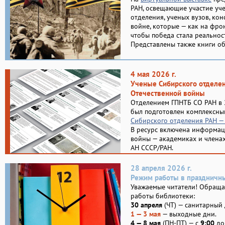
РАН, освещающие участие уч
отделения, ученых вузов, ко
войне, которые — как на фронт
чтобы победа стала реальнос
Представлены также книги об
4 мая 2026 г.
Ученые Сибирского отделе
Отечественной войны
Отделением ГПНТБ СО РАН в 
был подготовлен комплексны
Сибирского отделения РАН —
В ресурс включена информац
войны — академиках и члена
АН СССР/РАН.
28 апреля 2026 г.
Режим работы в праздничн
Уважаемые читатели! Обращ
работы библиотеки:
30 апреля
(ЧТ) — санитарный 
1 — 3 мая
— выходные дни.
4 — 8 мая
(ПН-ПТ) — с
9:00
д