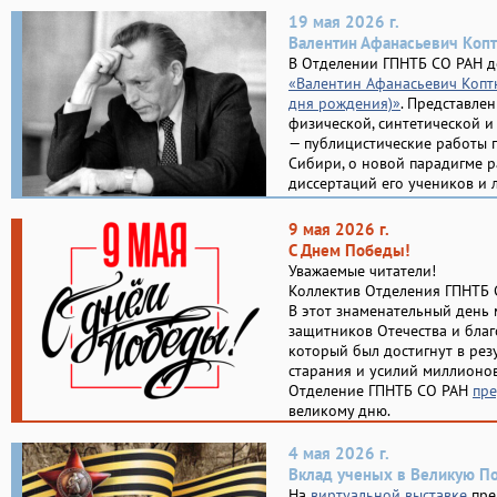
19 мая 2026 г.
Валентин Афанасьевич Копт
В Отделении ГПНТБ СО РАН д
«Валентин Афанасьевич Коптю
дня рождения)»
. Представле
физической, синтетической и
— публицистические работы 
Сибири, о новой парадигме р
диссертаций его учеников и 
9 мая 2026 г.
С Днем Победы!
Уважаемые читатели!
Коллектив Отделения ГПНТБ 
В этот знаменательный день
защитников Отечества и благ
который был достигнут в рез
старания и усилий миллионо
Отделение ГПНТБ СО РАН
пре
великому дню.
4 мая 2026 г.
Вклад ученых в Великую П
На
виртуальной выставке
пре