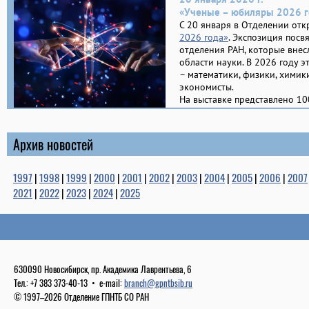
«Ученые – юбиляры 2026 г
С 20 января в Отделении отк
2026 года»
. Экспозиция пос
отделения РАН, которые внес
области науки. В 2026 году э
– математики, физики, химики
экономисты.
На выставке представлено 1
Архив новостей
1997
|
1998
|
1999
|
2000
|
2001
|
2002
|
2003
|
2004
|
2005
|
2006
|
2007
2021
|
2022
|
2023
|
2024
|
2025
630090 Новосибирск, пр. Академика Лаврентьева, 6
Тел.: +7 383 373-40-13 • e-mail:
branch@gpntbsib.ru
© 1997–2026 Отделение ГПНТБ СО РАН