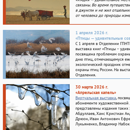
связаны. Во время путешестви
в джунгли и не жил отшельни
от человека до природы изме
1 апреля 2026 г.
«Птицы — удивительные со
С 1 апреля в Отделении ГПНТ
выставка книг «Птицы – удив
посвящена проблемам охран
дню птиц, отмечающемуся еже
экологический праздник отме
охраны птиц России. На выст
Отделения.
30 марта 2026 г.
«Апрельская капель»
Виртуальная выставка
, посвя
абонементе художественной 
представлены издания таких 
Абдуллаев, Ханс Кристиан Ан
Дрюон, Иван Антонович Ефре
Лукьяненко, Владимир Набоко