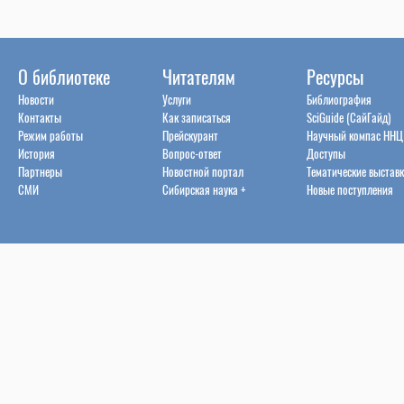
О библиотеке
Читателям
Ресурсы
Новости
Услуги
Библиография
Контакты
Как записаться
SciGuide (СайГайд)
Режим работы
Прейскурант
Научный компас ННЦ
История
Вопрос-ответ
Доступы
Партнеры
Новостной портал
Тематические выстав
СМИ
Сибирская наука +
Новые поступления