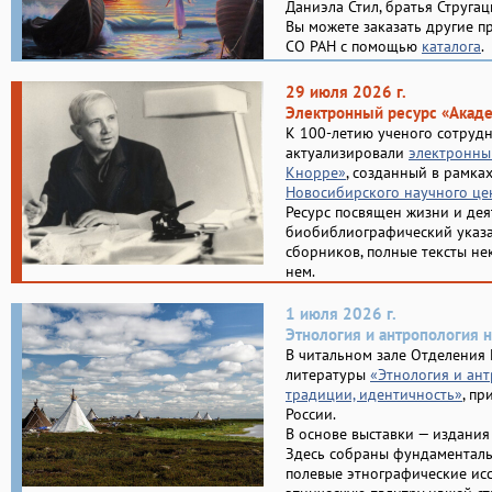
Даниэла Стил, братья Струга
Вы можете заказать другие п
СО РАН с помощью
каталога
.
29 июля 2026 г.
Электронный ресурс «Акад
К 100-летию ученого сотруд
актуализировали
электронны
Кнорре»
, созданный в рамка
Новосибирского научного це
Ресурс посвящен жизни и деят
биобиблиографический указа
сборников, полные тексты не
нем.
1 июля 2026 г.
Этнология и антропология 
В читальном зале Отделения
литературы
«Этнология и ант
традиции, идентичность»
, пр
России.
В основе выставки — издани
Здесь собраны фундаменталь
полевые этнографические ис