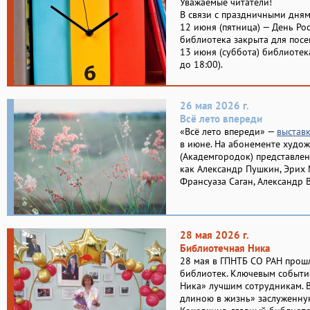
Уважаемые читатели!
В связи с праздничными дня
12 июня (пятница) — День Ро
библиотека закрыта для пос
13 июня (суббота) библиотек
до 18:00).
26 мая 2026 г.
Всё лето впереди
«Всё лето впереди» —
выстав
в июне. На абонементе худо
(Академгородок) представлен
как Александр Пушкин, Эрих 
Франсуаза Саган, Александр 
28 мая 2026 г.
Библиотечная Ника
28 мая в ГПНТБ СО РАН прош
библиотек. Ключевым событи
Ника» лучшим сотрудникам. 
длиною в жизнь» заслуженну