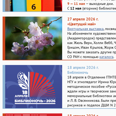
9 — 11 мая
— выходные дни.
С
12 мая
(вторник) библиотек
27 апреля 2026 г.
«Цветущий май»
Виртуальная выставка
, посвя
На абонементе художественн
(Академгородок) представлен
как Жюль Верн, Холли Вебб, 
Гришэм, Иван Крылов, Жорж С
Вы можете заказать другие п
СО РАН с помощью
каталога
.
18 апреля 2026 г.
Библионочь
18 апреля в Отделение ГПНТ
НГУ и этнопедагог Ирина Юр
методическое пособие «Русск
ждали игры и творческие зан
мемориальные библиотеки ака
и Л. В. Овсянникова. Были пр
рисунков и поделок ДШИ N 2
18 апреля 2026 г.