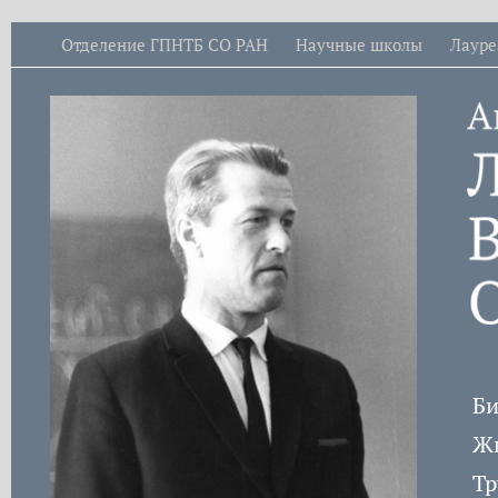
Отделение ГПНТБ СО РАН
Научные школы
Лауре
Би
Жи
Тр