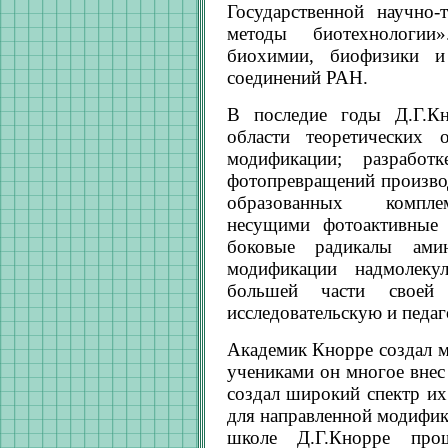
Государственной научно
методы биотехнологии»
биохимии, биофизики и
соединений РАН.
В последие годы Д.Г.Кн
области теоретических о
модификации; разрабо
фотопревращений произво
образованных комплем
несущими фотоактивные
боковые радикалы амин
модификации надмолеку
большей части своей 
исследовательскую и педаг
Академик Кнорре создал 
учениками он многое внес
создал широкий спектр и
для направленной модифик
школе Д.Г.Кнорре прош