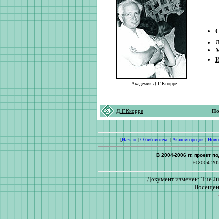
С
Л
М
И
Академик Д.Г.Кнорре
Д.Г.Кнорре
По
[
Начало
|
О библиотеке
|
Академгородок
|
Ново
В 2004-2006 гг. проект 
© 2004-20
Документ изменен: Tue Jun
Посещен