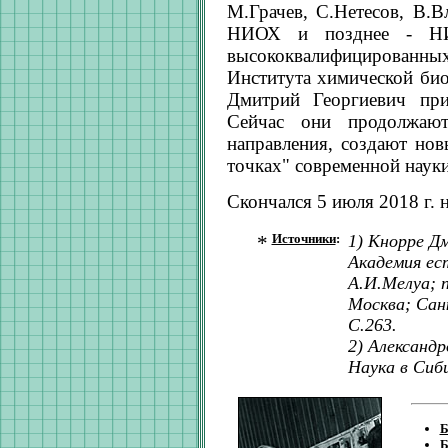
М.Грачев, С.Нетесов, В.
НИОХ и позднее - Н
высококвалифицированн
Института химической би
Дмитрий Георгиевич при
Сейчас они продолжают
направления, создают нов
точках" современной науки
Скончался 5 июля 2018 г. 
*
Источники
:
1) Кнорре Дм
Академия ес
А.И.Мелуа; п
Москва; Сан
C.263.
2) Александ
Наука в Сибир
Б
Б