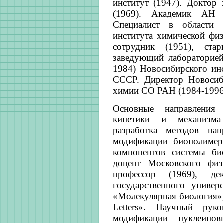
институт (1947). Доктор
(1969). Академик АН
Специалист в области 
института химической фи
сотрудник (1951), ста
заведующий лабораторией
1984) Новосибирского ин
СССР. Директор Новосиби
химии СО РАН (1984-1996
Основные направления 
кинетики и механизма
разработка методов нап
модификации биополимер
компонентов системы био
доцент Московского физи
профессор (1969), дек
государственного универ
«Молекулярная биология»
Letters». Научный рук
модификации нуклеино