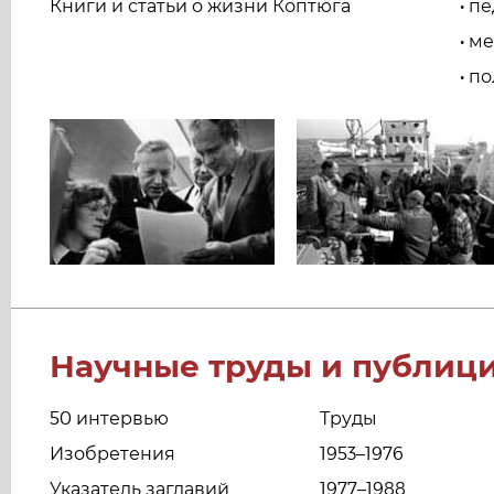
Книги и статьи о жизни Коптюга
пе
•
ме
•
по
•
Научные труды и публиц
50 интервью
Труды
Изобретения
1953–1976
Указатель заглавий
1977–1988