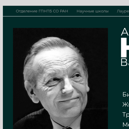
Отделение ГПНТБ СО РАН
Научные школы
Лауре
Би
Жи
Т
Ме