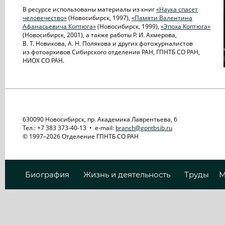
В ресурсе использованы материалы из книг
«Наука спасет
человечество»
(Новосибирск, 1997),
«Памяти Валентина
Афанасьевича Коптюга»
(Новосибирск, 1999),
«Эпоха Коптюга»
(Новосибирск, 2001), а также работы Р. И. Ахмерова,
В. Т. Новикова, А. Н. Полякова и других фотожурналистов
из фотоархивов Сибирского отделения РАН, ГПНТБ СО РАН,
НИОХ СО РАН.
630090 Новосибирск, пр. Академика Лаврентьева, 6
Тел.: +7 383 373-40-13 • e-mail:
branch@gpntbsib.ru
© 1997–2026 Отделение ГПНТБ СО РАН
Биография
Жизнь и деятельность
Труды
М