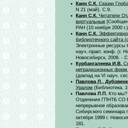
Канн С.К.
Сказки Глоб
N 21 (май). С.9.
Канн С.К.
Читатели От
виртуальные
[Сообщен
РАН (10 ноября 2000 г.
Канн С.К.
Эффективнос
библиотечного сайта 
Электронные ресурсы б
науч.-практ. конф. (г. Н
Новосибирск, 2008. - С
Курбангалеева И.В.
Со
нетрадиционных форм
(доклад на VI науч. с
Павлова Л., Дубовенк
Уралом
(Библиотека, 1
Павлова Л.П.
Кто мы? 
Отделения ГПНТБ СО Р
непрерывное образова
Сибирского семинара 
октября 1999 г. Новоси
181.