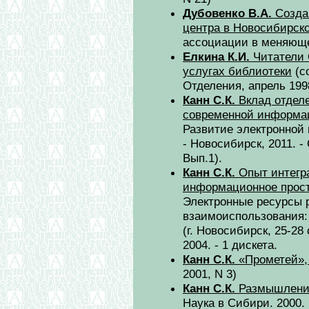
Дубовенко В.А.
Созда
центра в Новосибирск
ассоциации в меняюще
Елкина К.И.
Читатели 
услугах библиотеки
(с
Отделения, апрель 199
Канн С.К.
Вклад отдел
современной информа
Развитие электронной
- Новосибирск, 2011. -
Вып.1).
Канн С.К.
Опыт интегр
информационное прос
Электронные ресурсы 
взаимоиспользования: 
(г. Новосибирск, 25-28 о
2004. - 1 дискета.
Канн С.К.
«Прометей»,
2001, N 3)
Канн С.К.
Размышления
Наука в Сибири. 2000. 