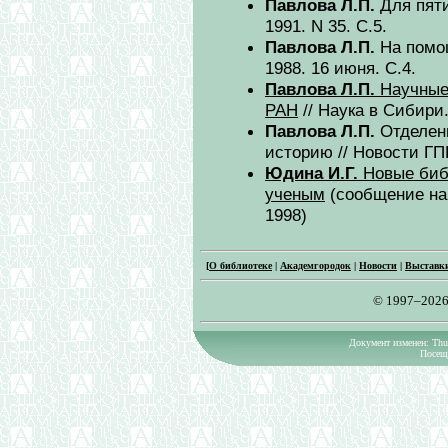
Павлова Л.П.
Для пяти
1991. N 35. С.5.
Павлова Л.П.
На помощ
1988. 16 июня. С.4.
Павлова Л.П.
Научные 
РАН
// Наука в Сибири.
Павлова Л.П.
Отделени
историю // Новости ГПН
Юдина И.Г.
Новые биб
ученым
(сообщение на 
1998)
[
О библиотеке
|
Академгородок
|
Новости
|
Выставк
© 1997–2026
Документ изменен: Thu 
Посеще