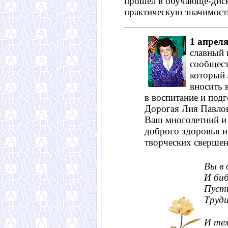
прошел в обучающе-дис
практическую значимост
1 апрел
славный 
сообщест
который 
вносить 
в воспитание и под
Дорогая Лия Павло
Ваш многолетний и
доброго здоровья и
творческих свершен
Вы в 
И биб
Пусть
Труди
И тем