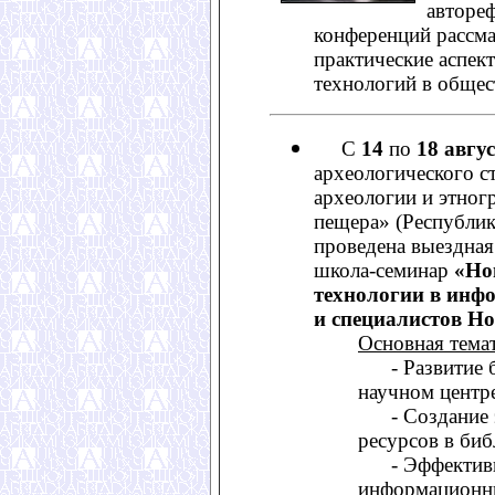
автореф
конференций рассма
практические аспек
технологий в общес
С
14
по
18 авгу
археологического с
археологии и этног
пещера» (Республик
проведена выездная
школа-семинар
«Но
технологии в инф
и специалистов Н
Основная темат
- Развитие б
научном центр
- Создание э
ресурсов в би
- Эффективно
информационны