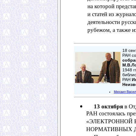
на которой предст
и статей из журнал
деятельности русск
рубежом, а также и
18 се
РАН с
собра
М.В.Л
1948 г
библи
РАН
И
Неизв
Михаил Васил
13 октября
в От
РАН состоялась пре
«ЭЛЕКТРОННОЙ 
НОРМАТИВНЫХ 