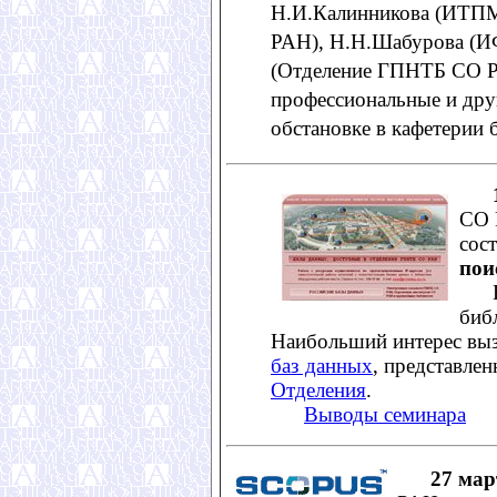
Н.И.Калинникова (ИТП
РАН), Н.Н.Шабурова (И
(Отделение ГПНТБ СО РА
профессиональные и дру
обстановке в кафетерии 
СО 
сос
пои
В с
биб
Наибольший интерес выз
баз данных
, представле
Отделения
.
Выводы семинара
27 мар