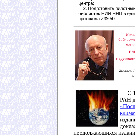
центра;
2. Подготовить пилотный 
библиотек НИИ ННЦ в еди
протокола Z39.50.
Колл
библиоте
науч
ЕЛ
с вручение
Желаем Б
и
С
РАН д
«Посл
клима
издан
докла
продолжающихся изданий