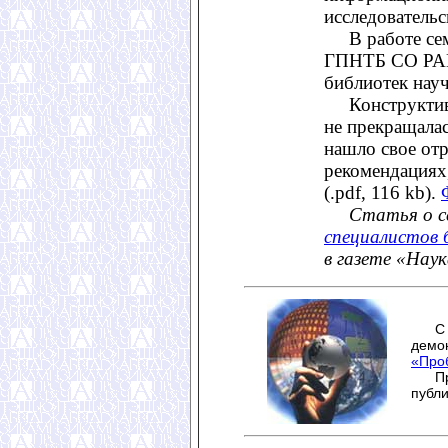
исследователь
В работе семи
ГПНТБ СО РАН
библиотек нау
Конструктивна
не прекращалас
нашло свое от
рекомендациях
(.pdf, 116 kb).
Статья о с
специалистов 
в газете «Наук
демон
«Про
Пред
публи