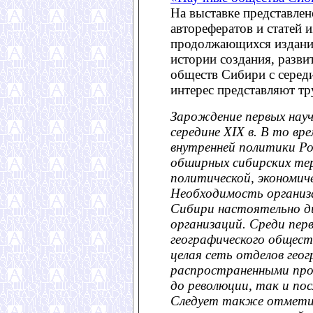
На выставке представле
авторефератов и статей 
продолжающихся издани
истории создания, разв
обществ Сибири с серед
интерес представляют т
Зарождение первых нау
середине XIX в. В то вр
внутренней политики Ро
обширных сибирских тер
политической, экономич
Необходимость организ
Сибири настоятельно д
организаций. Среди пер
географического общест
целая сеть отделов гео
распространенными про
до революции, так и пос
Следует также отметит