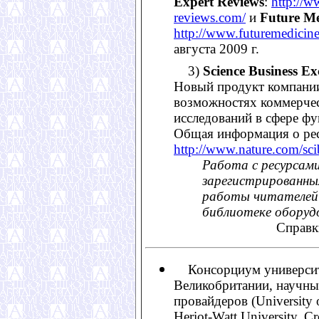
Expert Reviews
:
http://w
reviews.com/
и
Future Me
http://www.futuremedicin
августа 2009 г.
3)
Science Business E
Новый продукт компани
возможностях коммерчес
исследований в сфере фу
Общая информация о рес
http://www.nature.com/sci
Работа с ресурсам
зарегистрированны
работы читателей 
библиотеке оборуд
Справк
Консорциум университ
Великобритании, научны
провайдеров (University o
Heriot-Watt University, C