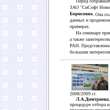
Перед собравшими
ЗАО "СиСофт Ново
Борисовна
. Она о
данных и продемонс
примерах.
На семинаре прису
а также заинтерес
РАН. Представленна
большим интересом.
2008/2009 гг.
Л.А.Дмитриева
процедуре отбора и
представила презен