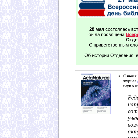
28 мая
состоялась вст
была посвящена
Всер
Отде
С приветственным сл
Об истории Отделения, 
С июня 
журнал
наук о ж
Ре
на
сот
уч
воз
акт