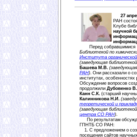
27 апр
РАН состоя
Клубе библ
научной б
информаци
информац
Перед собравшимися в
Библиотекой по химическ
Института органической
(заведующая библиотеко
Башева М.В.
(заведующа
РАН
)
. Они рассказали о с
институтах, особенностях 
Обсуждение вопросов созд
продолжили
Дубовенко В.
Канн С.К.
(старший научны
Калинникова Н.И.
(завед
теоретической и приклад
(заведующая библиотеко
центра СО РАН
)
.
По результатам обсужде
ГПНТБ СО РАН:
1. С предложением о созд
посещения сайтов научных