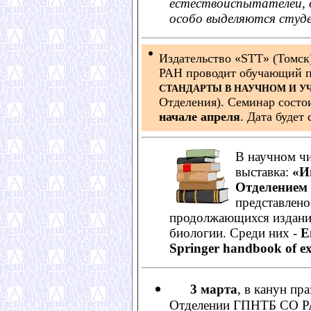
естествоиспытателей, 
особо выделяются студе
Издательство «STT» (Томс
РАН проводит обучающий 
СТАНДАРТЫ В НАУЧНОМ И У
Отделения). Семинар сост
начале апреля
. Дата буде
В научном чи
выставка:
«И
Отделением 
представлено
продолжающихся изданий
биологии. Среди них -
E
Springer handbook of ex
3 марта
, в канун пр
Отделении ГПНТБ СО РА