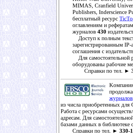
MIMAS, Cranfield Universi
Publishers, Inderscience 
бесплатный ресурс
TicTo
оглавлениям и рефератам
журналов
430
издательст
Доступ к полным текст
зарегистрированным IP-
соглашения с издательст
Для самостоятельной ра
оборудованы рабочие мес
Справки по тел. ►
Kомпани
продолжа
журналов
из числа приобретенных для 
Работа с ресурсами осуществ
адресам. Для самостоятельно
базами данных в библиотеке 
Справки по тел. ►
330-1