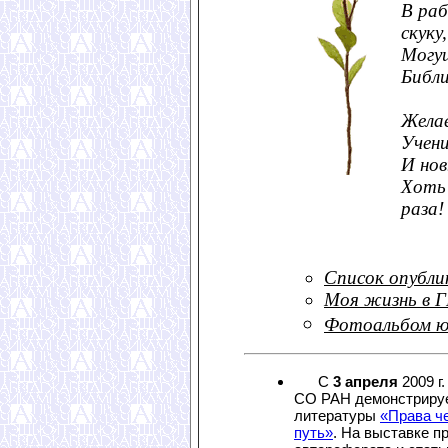
В ра
скуку,
Могу
Библи
Жела
Учени
И нов
Хоть 
раза!
Список опубли
Моя жизнь в 
Фотоальбом ю
С
3 апреля
2009 г
СО РАН демонстрируе
литературы
«Права ч
путь»
. На выставке 