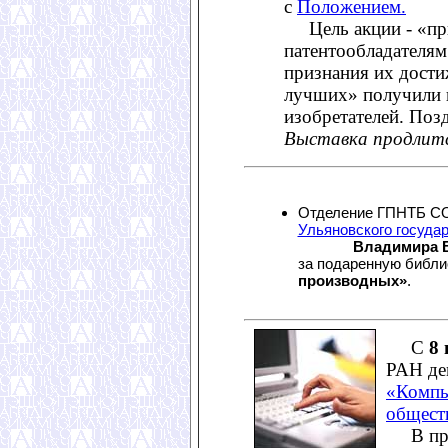
с
Положением.
Цель акции - «при
патентообладателям
признания их дост
лучших» получили 
изобретателей. Поз
Выставка продлитс
Отделение ГПНТБ СО
Ульяновского государ
Владимира 
за подаренную библи
производных»
.
С
8
РАН де
«Компь
общест
В пред