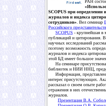
РАН состо
«Использ
SCOPUS при определении 
журналов и индекса цитир
сотрудников»
. Вел семинар
Российского представительства
SCOPUS
- крупнейшая в 
публикаций и цитирования. В
научных исследований рассма
поэтому возможность опреде
журналов и индекса цитиров
этой БД имеет большое значе
На семинаре присутствова
библиотек и НИИ ННЦ, предс
Информация, представленна
интерес присутствующих. А
рассказал о своем опыте раб
отражения в них отечественн
журналов.
Презентация В.А. Собол
Презентация О.В. Кирил