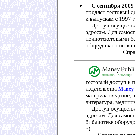
С
сентября 2009 
продлен тестовый д
к выпускам с 1997 г
Доступ осуществля
адресам. Для самос
полнотекстовыми ба
оборудовано нескол
Спра
тестовый доступ к 
издательства
Maney 
материаловедение, 
литература, медици
Доступ осуществля
адресам. Для самос
библиотеке оборудо
6).