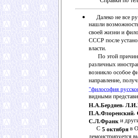
Справки по те
Далеко не все ру
нашли возможность
своей жизни и фил
СССР после устано
власти.
По этой причине 
различных иностра
возникло особое ф
направление, полу
"философия русско
видными представи
,
Н.А.Бердяев
Л.И
,
П.А.Флоренский
и други
С.Л.Франк
С
в О
5 октября
демонстрируется вы