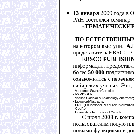
13 января
2009 года в 
РАН состоялся семинар
«ТЕМАТИЧЕСКИ
ПО ЕСТЕСТВЕННЫ
на котором выступил
А.
представитель EBSCO Pu
EBSCO PUBLISHI
информации, предоставл
более
50 000
подписчиков
ознакомились с перечне
сибирских ученых. Это, 
- Academic Search Complete;
- AGRICOLA;
- Applied Science & Technology Abstracts;
- Biological Abstracts;
- ERIC (Educational Resource Information
- GeoRef;
- Humanities International Complete;
С июля 2008 г. компа
пользователям новую п
новыми функциями и до