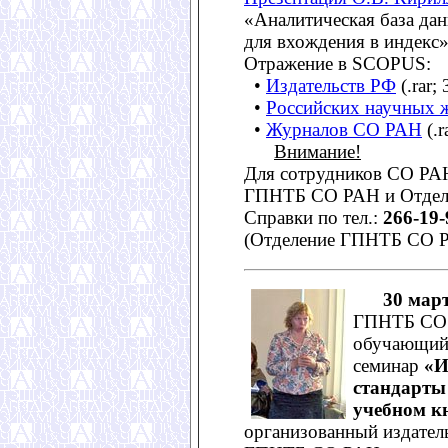
«Аналитическая база да
для вхождения в индекс
Отражение в SCOPUS:
•
Издательств РФ
(.rar;
•
Российских научных 
•
Журналов СО РАН
(.r
Внимание!
Для сотрудников СО РА
ГПНТБ СО РАН и Отдел
Справки по тел.:
266-19-
(Отделение ГПНТБ СО 
30 мар
ГПНТБ СО 
обучающий
семинар
«И
стандарты
учебном к
организованный издате