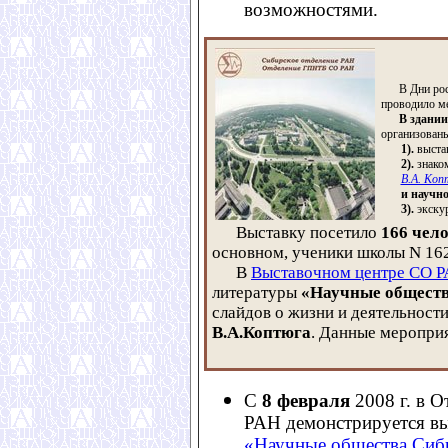
возможностями.
В Дни росс
проводило ме
В здании
организован
1).
выста
2).
знако
В.А. Коп
и научн
3).
экскур
Выставку посетило
166 чел
основном, ученики школы N 162
В
Выставочном центре СО 
литературы
«Научные обществ
слайдов о жизни и деятельност
В.А.Коптюга
. Данные меропри
С
8 февраля
2008 г. в 
РАН демонстрируется вы
«Научные общества Сиб