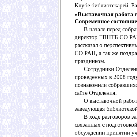
Клубе библиотекарей. Р
«Выставочная работа в
Современное состояни
В начале перед собра
директор ГПНТБ СО РАН
рассказал о перспектив
СО РАН, а так же поздр
праздником.
Сотрудники Отделения 
проведенных в 2008 го
познакомили собравшихс
сайте Отделения.
О выставочной работе 
заведующая библиотеко
В ходе разговоров зав
связанных с подготовкой
обсуждении принятии у