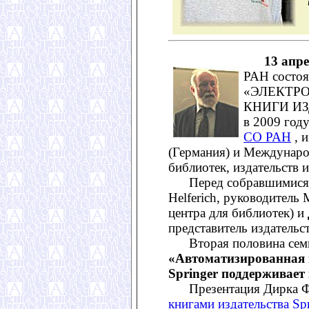
13 апр
РАН состоя
«ЭЛЕКТР
КНИГИ ИЗ
в 2009 год
СО РАН
, 
(Германия) и Междунар
библиотек, издательств 
Перед собравшимися
Helferich, руководител
центра для библиотек) и
представитель издательст
Вторая половина семин
«Автоматизированная 
Springer поддерживает
Презентация Дирка Ф
книгами издательства Sp