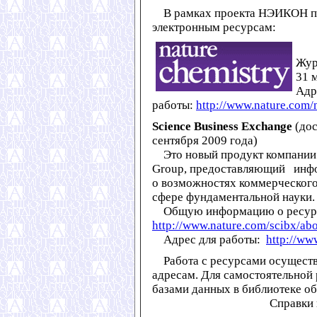
В рамках проекта НЭИКОН пре
электронным ресурсам:
Жу
31 м
Адр
работы:
http://www.nature.com/
Science Business Exchange
(дос
сентября 2009 года)
Это новый продукт компании N
Group, предоставляющий ин
о возможностях коммерческого
сфере фундаментальной науки.
Общую информацию о ресурсе
http://www.nature.com/scibx/abo
Адрес для работы:
http://ww
Работа с ресурсами осуществл
адресам. Для самостоятельной
базами данных в библиотеке о
Справки 