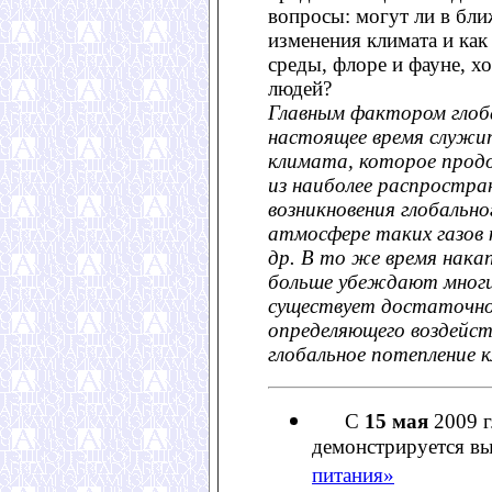
вопросы: могут ли в бл
изменения климата и как
среды, флоре и фауне, х
людей?
Главным фактором глоба
настоящее время служи
климата, которое прод
из наиболее распростра
возникновения глобально
атмосфере таких газов к
др. В то же время нака
больше убеждают многих
существует достаточно
определяющего воздейст
глобальное потепление 
С
15 мая
2009 г
демонстрируется в
питания»