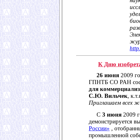
нау
исс
уде
био
раз
Эле
жур
http
К Дню изобрет
26 июня
2009 го
ГПНТБ СО РАН сос
для коммерциализ
С.Ю. Вильчек
, к.
Приглашаем всех ж
С
3 июня
2009 г
демонстрируется в
России»
, отобранн
промышленной собс