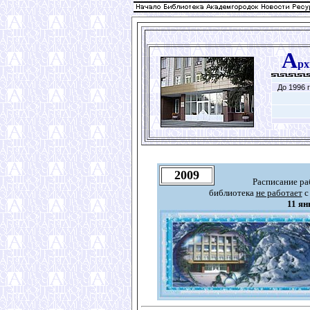
А
рх
До 1996 г
2009
Расписание ра
библиотека
не работает
11 ян