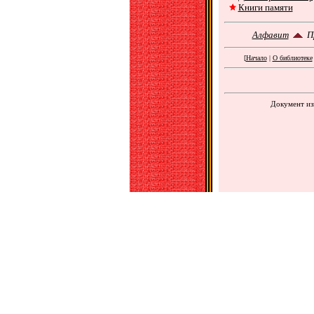
Книги памяти
Алфавит
П
[
Начало
|
О библиотеке
Документ изм