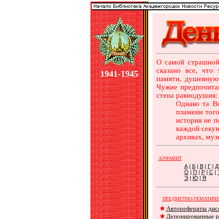
О самой страшной
сказано все, что
1941-1945
памяти, душевную 
Чужие предпочита
стена равнодушия: 
Однако та В
пламени тог
история не п
каждой секун
архивах, муз
АЛФАВИТ
А
|
Б
|
В
|
Г
|
Д
О
|
П
|
Р
|
С
|
Э
|
Ю
|
Я
ПРЕДМЕТНО-ТЕМАТИЧЕ
Авторефераты дис
Депонированные р