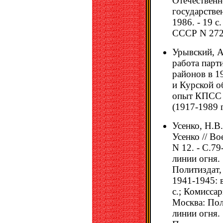
Отечественн
государстве
1986. - 19 
СССР N 2727
Урывский, А
работа парт
районов в 1
и Курской о
опыт КПСС 
(1917-1989 г
Усенко, Н.В
Усенко // Во
N 12. - С.79
линии огня. 
Политиздат, 
1941-1945: в
с.; Комиссар
Москва: Пол
линии огня.