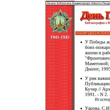
Библиография о В
А
Б
В
Г
Д
Е
Ж
З
И
К
1941-1945
У Победы же
боях-пожари
жизни и раб
"Фронтович
Маметовой; 
Диалог, 1995.
У рик важки
Публикацию 
Кучер // Ар
1991. - N 2. 
Из исто
Уарова, С.И