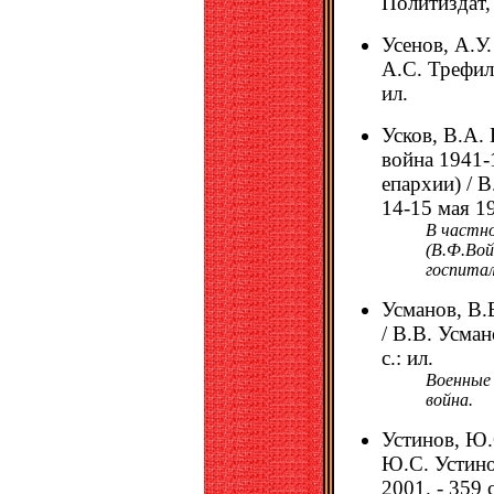
Политиздат, 
Усенов, А.У.
А.С. Трефило
ил.
Усков, В.А.
война 1941-
епархии) / В
14-15 мая 19
В частно
(В.Ф.Вой
госпитал
Усманов, В.
/ В.В. Усман
с.: ил.
Военные
война.
Устинов, Ю.
Ю.С. Устино
2001. - 359 с