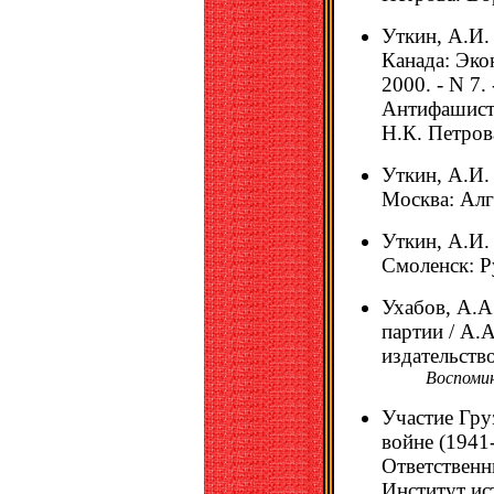
Уткин, А.И. 
Канада: Эко
2000. - N 7.
Антифашистс
Н.К. Петрова
Уткин, А.И.
Москва: Алго
Уткин, А.И. 
Смоленск: Ру
Ухабов, А.А
партии / А.
издательство
Воспоми
Участие Гру
войне (1941-
Ответственн
Институт ис