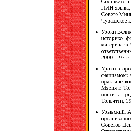
Составитель
НИИ языка, 
Совете Мини
Чувашское к
Уроки Велик
историко- ф
материалов 
ответственн
2000. - 97 с.
Уроки второ
фашизмом: м
практической
Мэрия г. То
институт; ре
Тольятти, 19
Урывский, А
организацио
Советов Цен