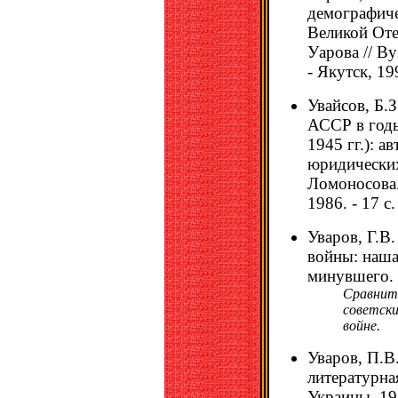
демографиче
Великой Оте
Уарова // В
- Якутск, 19
Увайсов, Б.
АССР в годы
1945 гг.): а
юридических
Ломоносова.
1986. - 17 с.
Уваров, Г.В
войны: наша 
минувшего. -
Сравнит
советски
войне.
Уваров, П.В
литературна
Украины, 198