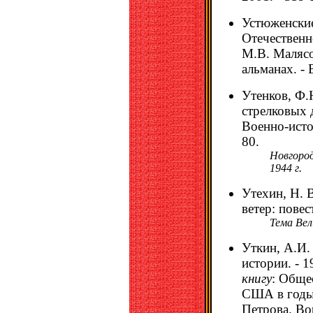
Устюженские
Отечественн
М.В. Малясо
альманах. - 
Утенков, Ф.
стрелковых 
Военно-истор
80.
Новгород
1944 г.
Утехин, Н. 
ветер: повес
Тема Вел
Уткин, А.И. 
истории. - 1
книгу
: Обще
США в годы 
Петрова. Вор