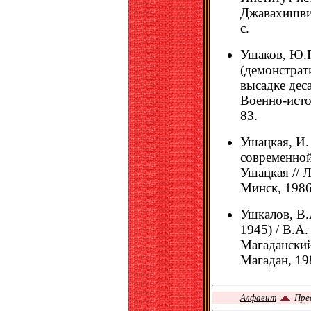
Джавахишвил
с.
Ушаков, Ю.П
(демонстрат
высадке дес
Военно-истор
83.
Ушацкая, И.
современной
Ушацкая // Л
Минск, 1986
Ушкалов, В.
1945) / В.А.
Магаданский
Магадан, 198
Алфавит
Пре