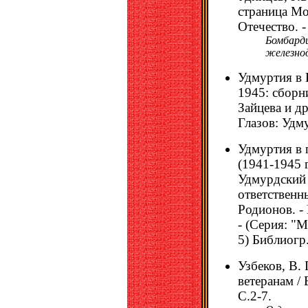
страница Мос
Отечество. -
Бомбарди
железнод
Удмуртия в 
1945: сборн
Зайцева и др
Глазов: Удму
Удмуртия в 
(1941-1945 г
Удмурдский 
ответственн
Родионов. -
- (Серия: "
5) Библиогр.
Узбеков, В.
ветеранам / В
С.2-7.