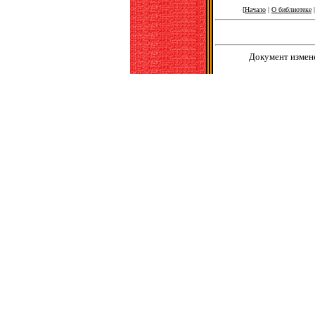
[
Начало
|
О библиотеке
Документ измене