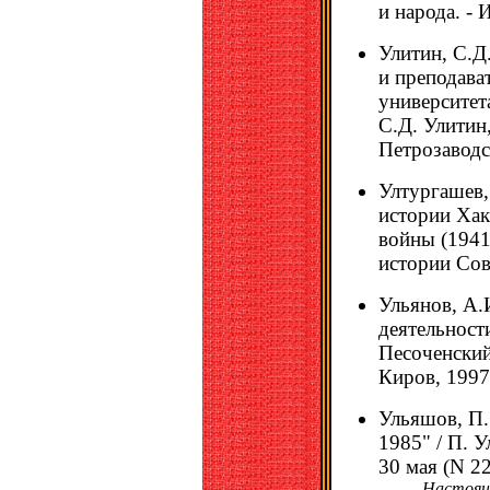
и народа. - 
Улитин, С.Д
и преподава
университет
С.Д. Улитин
Петрозаводск
Ултургашев,
истории Хак
войны (1941-
истории Сове
Ульянов, А.
деятельности
Песоченский
Киров, 1997.
Ульяшов, П.
1985" / П. У
30 мая (N 22)
Настоящи