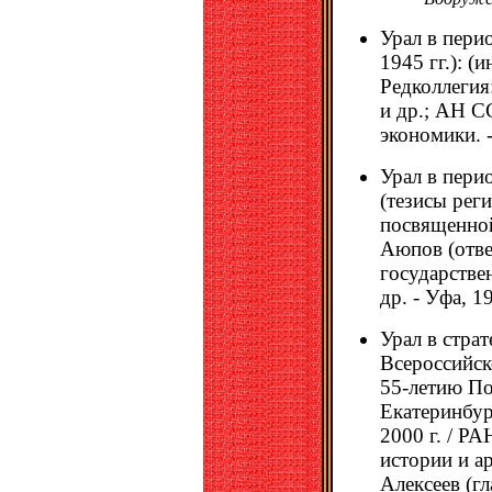
Урал в пери
1945 гг.): 
Редколлегия
и др.; АН С
экономики. -
Урал в пери
(тезисы рег
посвященной
Аюпов (отве
государстве
др. - Уфа, 19
Урал в стра
Всероссийск
55-летию По
Екатеринбур
2000 г. / РА
истории и ар
Алексеев (гл