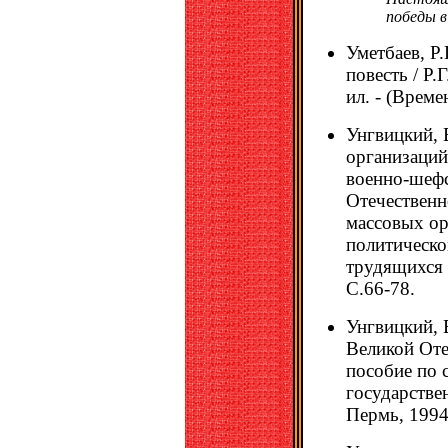
победы в
Уметбаев, Р
повесть / Р.Г
ил. - (Време
Унгвицкий, 
организаций
военно-шефс
Отечественн
массовых ор
политическо
трудящихся У
С.66-78.
Унгвицкий, 
Великой Оте
пособие по 
государстве
Пермь, 1994.