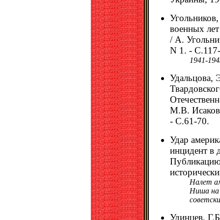
Угольников,
военных лет
/ А. Угольни
N 1. - С.117
1941-1945
Удальцова, 
Твардовского
Отечественн
М.В. Исаков
- С.61-70.
Удар америк
инцидент в 
Публикацию 
исторический
Налет ам
Ниша на 
советски
Удинцев, Г.Б