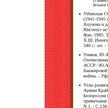
О деятел
Великой
Узбекская С
(1941-1945 г
Ахунова и д
Институт ис
Фан, 1985. 
Х.Ш. Иноято
340 с.: ил. -
Узиков, Ю.А
Отечественн
АССР / Ю.А.
Башкирской
войны. - Уфа
Узлы развяз
Армии Крайо
Белоруссии (
примечания А
N 1. - С.136