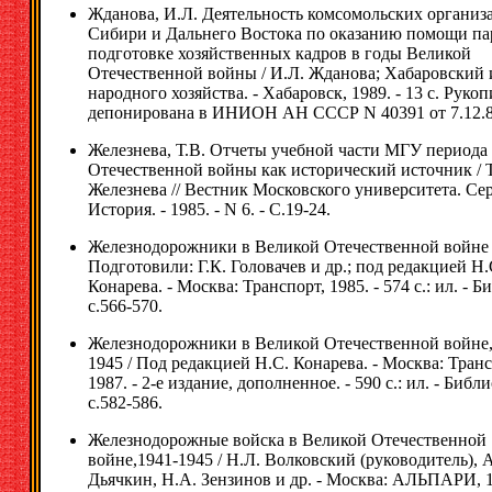
Жданова, И.Л. Деятельность комсомольских организ
Сибири и Дальнего Востока по оказанию помощи па
подготовке хозяйственных кадров в годы Великой
Отечественной войны / И.Л. Жданова; Хабаровский 
народного хозяйства. - Хабаровск, 1989. - 13 с. Рукоп
депонирована в ИНИОН АН СССР N 40391 от 7.12.8
Железнева, Т.В. Отчеты учебной части МГУ периода
Отечественной войны как исторический источник / Т
Железнева // Вестник Московского университета. Сер
История. - 1985. - N 6. - С.19-24.
Железнодорожники в Великой Отечественной войне 
Подготовили: Г.К. Головачев и др.; под редакцией Н.
Конарева. - Москва: Транспорт, 1985. - 574 с.: ил. - Б
с.566-570.
Железнодорожники в Великой Отечественной войне,
1945 / Под редакцией Н.С. Конарева. - Москва: Транс
1987. - 2-е издание, дополненное. - 590 с.: ил. - Библи
с.582-586.
Железнодорожные войска в Великой Отечественной
войне,1941-1945 / Н.Л. Волковский (руководитель), А
Дьячкин, Н.А. Зензинов и др. - Москва: АЛЬПАРИ, 1