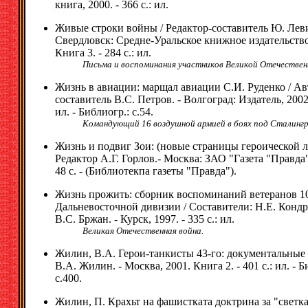
книга, 2000. - 366 с.: ил.
Живые строки войны / Редактор-составитель Ю. Леви
Свердловск: Средне-Уральское книжное издательство
Книга 3. - 284 с.: ил.
Письма и воспоминания участников Великой Отечествен
Жизнь в авиации: марщал авиации С.И. Руденко / Ав
составитель В.С. Петров. - Волгоград: Издатель, 2002. 
ил. - Библиогр.: с.54.
Командующий 16 воздушной армией в боях под Сталинг
Жизнь и подвиг Зои: (новые страницы героической л
Редактор А.Г. Горлов.- Москва: ЗАО "Газета "Правда",
48 с. - (Библиотекпа газеты "Правда").
Жизнь прожить: сборник воспоминаний ветеранов 1
Дальневосточной дивизии / Составители: Н.Е. Конд
В.С. Бржан. - Курск, 1997. - 335 с.: ил.
Великая Отечественная война.
Жилин, В.А. Герои-танкисты 43-го: документальные 
В.А. Жилин. - Москва, 2001. Книга 2. - 401 с.: ил. - Б
с.400.
Жилин, П. Крахьт на фашистката доктрина за "светк