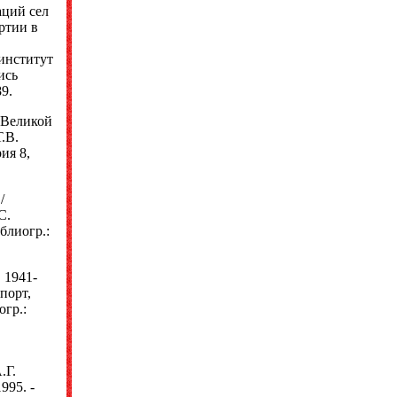
аций сел
ртии в
институт
ись
9.
 Великой
.В.
ия 8,
/
С.
иблиогр.:
 1941-
порт,
огр.:
.Г.
995. -