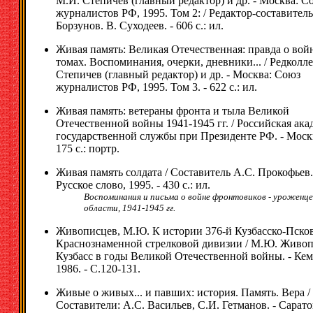
М.И. Степичев (главный редактор) и др. - Москва: С
журналистов РФ, 1995. Том 2: / Редактор-составитель
Борзунов. В. Суходеев. - 606 с.: ил.
Живая память: Великая Отечественная: правда о войн
томах. Воспоминания, очерки, дневники... / Редколл
Степичев (главный редактор) и др. - Москва: Союз
журналистов РФ, 1995. Том 3. - 622 с.: ил.
Живая память: ветераны фронта и тыла Великой
Отечественной войны 1941-1945 гг. / Российская ака
государственной службы при Президенте РФ. - Москв
175 с.: портр.
Живая память солдата / Составитель А.С. Прокофьев. 
Русское слово, 1995. - 430 с.: ил.
Воспоминания и письма о войне фронтовиков - уроженце
области, 1941-1945 гг.
Живописцев, М.Ю. К истории 376-й Кузбасско-Пско
Краснознаменной стрелковой дивизии / М.Ю. Живопи
Кузбасс в годы Великой Отечественной войны. - Кем
1986. - С.120-131.
Живые о живых... и павших: история. Память. Вера /
Составители: А.С. Васильев, С.И. Гетманов. - Сарато