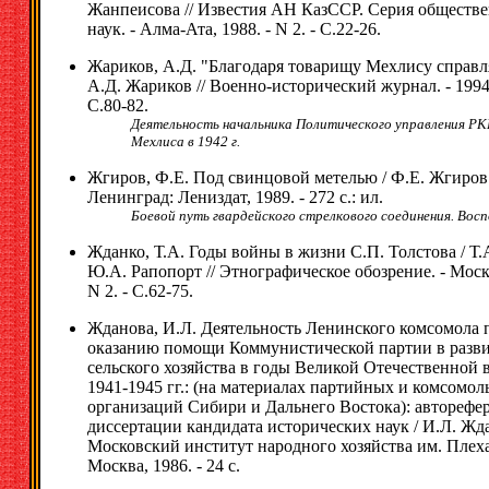
Жанпеисова // Известия АН КазССР. Серия обществ
наук. - Алма-Ата, 1988. - N 2. - С.22-26.
Жариков, А.Д. "Благодаря товарищу Мехлису справляе
А.Д. Жариков // Военно-исторический журнал. - 1994. 
С.80-82.
Деятельность начальника Политического управления РК
Мехлиса в 1942 г.
Жгиров, Ф.Е. Под свинцовой метелью / Ф.Е. Жгиров.
Ленинград: Лениздат, 1989. - 272 с.: ил.
Боевой путь гвардейского стрелкового соединения. Вос
Жданко, Т.А. Годы войны в жизни С.П. Толстова / Т.
Ю.А. Рапопорт // Этнографическое обозрение. - Москв
N 2. - С.62-75.
Жданова, И.Л. Деятельность Ленинского комсомола 
оказанию помощи Коммунистической партии в разв
сельского хозяйства в годы Великой Отечественной 
1941-1945 гг.: (на материалах партийных и комсомол
организаций Сибири и Дальнего Востока): авторефе
диссертации кандидата исторических наук / И.Л. Жд
Московский институт народного хозяйства им. Плеха
Москва, 1986. - 24 с.