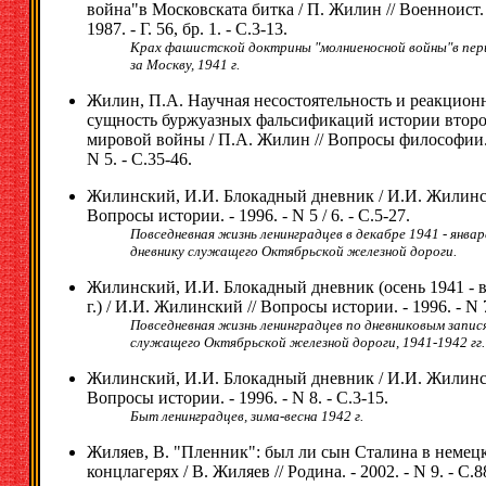
война"в Московската битка / П. Жилин // Военноист. с
1987. - Г. 56, бр. 1. - С.3-13.
Крах фашистской доктрины "молниеносной войны"в пе
за Москву, 1941 г.
Жилин, П.А. Научная несостоятельность и реакцион
сущность буржуазных фальсификаций истории втор
мировой войны / П.А. Жилин // Вопросы философии. 
N 5. - С.35-46.
Жилинский, И.И. Блокадный дневник / И.И. Жилинс
Вопросы истории. - 1996. - N 5 / 6. - С.5-27.
Повседневная жизнь ленинградцев в декабре 1941 - январе
дневнику служащего Октябрьской железной дороги.
Жилинский, И.И. Блокадный дневник (осень 1941 - в
г.) / И.И. Жилинский // Вопросы истории. - 1996. - N 7
Повседневная жизнь ленинградцев по дневниковым запис
служащего Октябрьской железной дороги, 1941-1942 гг.
Жилинский, И.И. Блокадный дневник / И.И. Жилинс
Вопросы истории. - 1996. - N 8. - С.3-15.
Быт ленинградцев, зима-весна 1942 г.
Жиляев, В. "Пленник": был ли сын Сталина в немец
концлагерях / В. Жиляев // Родина. - 2002. - N 9. - С.8