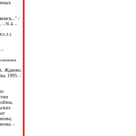
енных
мся..." /
- N 4. -
КА Л.З.
 -
поминания.
А. Жданко,
а, 1995. -
по
итии
войны,
ьских
рат
анова;
нова. -