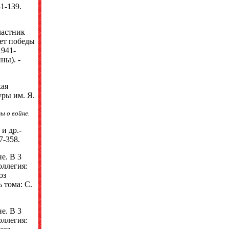
31-139.
частник
лет победы
1941-
ны). -
кая
уры им. Я.
ы о войне.
и др.-
7-358.
е. В 3
оллегия:
юз
 тома: С.
е. В 3
оллегия: