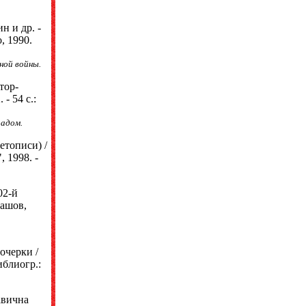
н и др. -
, 1990.
ной войны.
тор-
- 54 с.:
радом.
етописи) /
 1998. -
02-й
рашов,
очерки /
иблиогр.:
авична