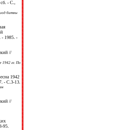
б. - С.,
риод битвы
ная
ой
- 1985. -
кий //
 1942 гг. По
есна 1942
. - С.3-13.
ям
кий //
ких
8-95.