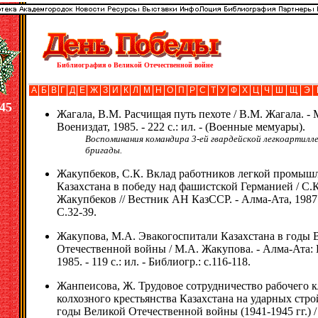
Библиография о Великой Отечественной войне
А
Б
В
Г
Д
Е
Ж
З
И
К
Л
М
Н
О
П
Р
С
Т
У
Ф
Х
Ц
Ч
Ш
Щ
Э
45
Жагала, В.М. Расчищая путь пехоте / В.М. Жагала. - 
Воениздат, 1985. - 222 с.: ил. - (Военные мемуары).
Воспоминания командира 3-ей гвардейской легкоартилл
бригады.
Жакупбеков, С.К. Вклад работников легкой промыш
Казахстана в победу над фашистской Германией / С.К
Жакупбеков // Вестник АН КазССР. - Алма-Ата, 1987. 
С.32-39.
Жакупова, М.А. Эвакогоспитали Казахстана в годы 
Отечественной войны / М.А. Жакупова. - Алма-Ата: 
1985. - 119 с.: ил. - Библиогр.: с.116-118.
Жанпеисова, Ж. Трудовое сотрудничество рабочего к
колхозного крестьянства Казахстана на ударных стро
годы Великой Отечественной войны (1941-1945 гг.) /