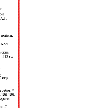
И.
кой
А.Г.
й войны,
0-221.
ийский
 213 с.:
ы
.
Геогр.
еребов //
С.180-189.
 фронт.
в //