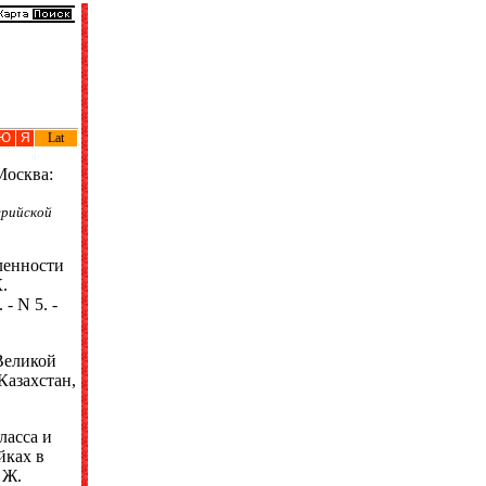
Ю
Я
Lat
Москва:
ерийской
ленности
.
- N 5. -
Великой
Казахстан,
ласса и
йках в
 Ж.