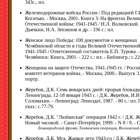
343с., ил.
Железнодорожные войска России / Под редакцией Г.
Когатько. - Москва, 2001. Книга 3: На фронтах Вели
Отечественной войны: 1941-1945 / Н.Л. Волковский. 
Дьячкин, Н.А. Зензинов и др. - 336 с.: ил.
Женское лицо Победы: 100 документов о женщинах
Челябинской области в годы Великой Отечественно
1941-1945 / Ответсвенный составитель Е.П. Турова. -
Челябинск: Книга, 2001. - 222 с.: ил. - Библиогр.: с.22
Женщины на защите Отечества, 1941-1945 гг. / Росс
комитет ветеранов войны. - Москва, 2000.- Выпуск 3.-
портр.
Жеребов, Д.К. Семь январских дней: прорыв блокад
Ленинграда, 12-18 января 1943 г. / Д.К. Жеребов, И.И
Соломахин. - Ленинград: Лениздат, 1987. - 80 с.: ил. 
указ.: с.77-79.
Жеребов, Д.К. "Любанская" операция 1942 г. / Д.К. Ж
Новый часовой. - Санкт-Петербург, 1999. - N 8 / 9. - 
Ленинградский фронт, Тихвинская операция, Волховский
Жеребов, Д.К. Мга. Жаркое лето 1943-го / Д.К. Жеребо