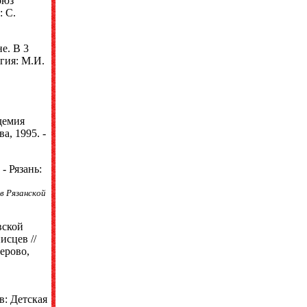
оюз
: С.
е. В 3
егия: М.И.
демия
а, 1995. -
- Рязань:
в Рязанской
вской
сцев //
ерово,
в: Детская