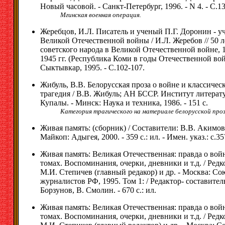
Новый часовой. - Санкт-Петербург, 1996. - N 4. - С.1
Мгинская военная операция.
Жеребцов, И.Л. Писатель и ученый П.Г. Доронин - у
Великой Отечественной войны / И.Л. Жеребов // 50 
советского народа в Великой Отечественной войне, 
1945 гг. (Республика Коми в годы Отечественной вой
Сыктывкар, 1995. - С.102-107.
Жибуль, В.В. Белорусская проза о войне и классичес
трагедия / В.В. Жибуль; АН БССР. Институт литерат
Купалы. - Минск: Наука и техника, 1986. - 151 с.
Категория трагического на материале белорусской проз
Живая память: (сборник) / Составители: В.В. Акимов 
Майкоп: Адыгея, 2000. - 359 с.: ил. - Имен. указ.: с.35
Живая память: Великая Отечественная: правда о войн
томах. Воспоминания, очерки, дневники и т.д. / Редк
М.И. Степичев (главный редакор) и др. - Москва: Со
журналистов РФ, 1995. Том 1: / Редактор- составитель
Борзунов, В. Смолин. - 670 с.: ил.
Живая память: Великая Отечественная: правда о войн
томах. Воспоминания, очерки, дневники и т.д. / Редк