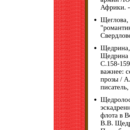
Африки. - 
Щеглова, 
"романтик
Свердловск
Щедрина, 
Щедрина /
С.158-159
важнее: 
прозы / А
писатель,
Щедролос
эскадрен
флота в В
В.В. Щедр