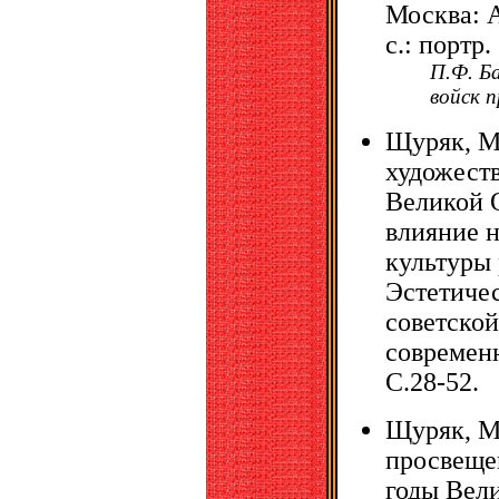
Москва: А
с.: портр.
П.Ф. Б
войск 
Щуряк, М
художеств
Великой 
влияние н
культуры 
Эстетиче
советско
современн
С.28-52.
Щуряк, М
просвеще
годы Вел