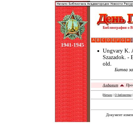
Библиография о В
A
B
C
D
E
F
G
H
I
1941-1945
Ungvary K. A 
Szazadok. - B
old.
Битва за
Алфавит
Пре
[
Начало
|
О библиотеке
Документ измене