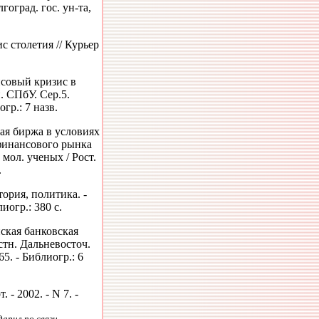
оград. гос. ун-та,
 столетия // Курьер
совый кризис в
н. СПбУ. Сер.5.
огр.: 7 назв.
ая биржа в условиях
финансового рынка
и мол. ученых / Рост.
.
ория, политика. -
иогр.: 380 с.
ская банковская
стн. Дальневосточ.
-65. - Библиогр.: 6
 - 2002. - N 7. -
арил по связи.