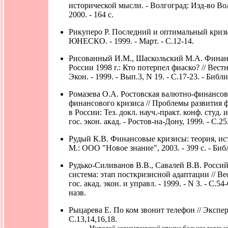
исторической мысли. - Волгоград: Изд-во Волг
2000. - 164 с.
Рикуперо Р. Последний и оптимальный кризис
ЮНЕСКО. - 1999. - Март. - С.12-14.
Рисованный И.М., Шаскольский М.А. Финан
России 1998 г.: Кто потерпел фиаско? // Вест
Экон. - 1999. - Вып.3, N 19. - С.17-23. - Библи
Ромазева О.А. Ростовская валютно-финансов
финансового кризиса // Проблемы развития 
в России: Тез. докл. науч.-практ. конф. студ. 
гос. экон. акад. - Ростов-на-Дону, 1999. - С.25
Рудый К.В. Финансовые кризисы: теория, ист
М.: ООО "Новое знание", 2003. - 399 с. - Библ
Рудько-Силиванов В.В., Савалей В.В. Россий
система: этап посткризисной адаптации // Ве
гос. акад. экон. и управл. - 1999. - N 3. - С.54
назв.
Рыцарева Е. По ком звонит телефон // Эксперт.
С.13,14,16,18.
Мировой экономический кризис больнее всего уд