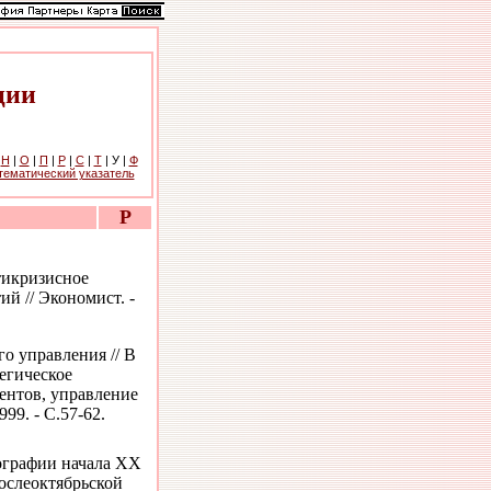
ции
|
Н
|
О
|
П
|
Р
|
С
|
Т
| У |
Ф
тематический указатель
Р
тикризисное
й // Экономист. -
го управления // В
егическое
ентов, управление
99. - С.57-62.
ографии начала ХХ
послеоктябрьской