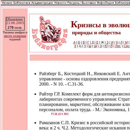
Обновление
:
К
23.06.2005
ризисы в эволю
270
назв.
природы и общества
Указаны шифры и
место хранения
изданий
А
|
Б
|
В
|
Г
|
Д
|
Е
| Ж |
З
|
И
|
К
|
Л
|
М
Х
| Ц |
Ч
|
Ш
|
Щ
|
Э
|
Ю
|
Я
|
Лат.
|
Cис
Райзберг Б., Костецкий Н., Янковский Е. Ан
управление - основа оздоровления предприяти
2000. - N 10. - С.31-36.
Райтер Г.Р. Комплект форм для антикризисно
лабиринтах современного управления: Страт
планирование, маркетинг, обслуживание кли
персоналом, оплата труда. - М.: Экономика, 19
У5-В.11/1 НО
Рамазанов С.П. Кризис в российской истори
века: в 2 ч. Ч.2. Методологические искания 