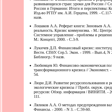
развивающихся стран: уроки для России // С
России и Германии: Итоги и перспективы: Ко
Изд-во РГПУ им. А.И. Герцена, 1999. - С.117-
назв.
Лошаков А.А. Реферат книги: Зиновьев А.А
реальность. Кризис коммунизма. - М.: Центро
Системное управление - проблемы и решения: 
М.: Концепт, 2000. - С.3-9.
Лукичев Д.П. Финансовый кризис: институци
Вестн. СПбУ. Сер.5. Экон. - 1999. - Вып.4, N 2
Библиогр.: 9 назв.
Любимцев Ю. Финансово-экономическая пол
трансформационного кризиса // Экономист. - 2
54.
Люри Д.И. Развитие ресурсопользования и 
экологические кризисы // Пробл. окруж. сред
ресурсов: Обзор. информация / ВИНИТИ. - 200
111.
Ляликов А.А. О методах предупреждения вал
Финансы. - 2000. - N 3. - С.59-60.