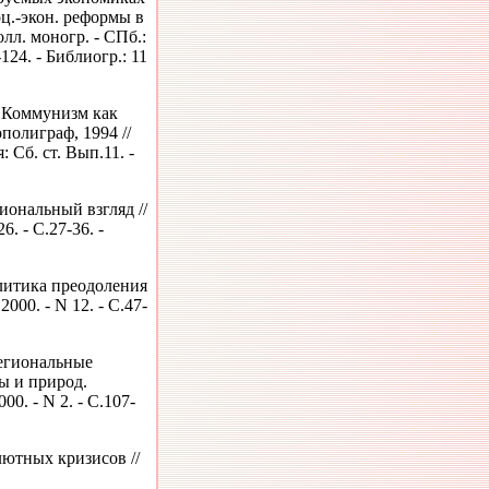
оц.-экон. реформы в
лл. моногр. - СПб.:
124. - Библиогр.: 11
. Коммунизм как
полиграф, 1994 //
Сб. ст. Вып.11. -
ональный взгляд //
6. - С.27-36. -
итика преодоления
000. - N 12. - С.47-
региональные
ы и природ.
0. - N 2. - С.107-
ютных кризисов //