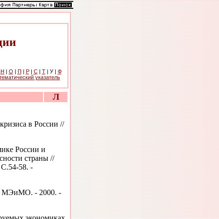
ции
|
Н
|
О
|
П
|
Р
|
С
|
Т
| У |
Ф
тематический указатель
Л
ризиса в России //
мике России и
ности страны //
С.54-58. -
/ МЭиМО. - 2000. -
руемых экономиках