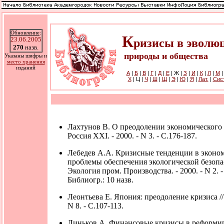
Обновление
:
К
23.06.2005
ризисы в эволю
270
назв.
природы и общества
Указаны шифры и
место хранения
изданий
А
|
Б
|
В
|
Г
|
Д
|
Е
| Ж |
З
|
И
|
К
|
Л
|
М
Х
| Ц |
Ч
|
Ш
|
Щ
|
Э
|
Ю
|
Я
|
Лат.
|
Cис
Лахтунов В. О преодолении экономического к
Россия XXI. - 2000. - N 3. - С.176-187.
Лебедев А.А. Кризисные тенденции в эконо
проблемы обеспечения экологической безопас
Экология пром. Производства. - 2000. - N 2. - 
Библиогр.: 10 назв.
Леонтьева Е. Япония: преодоление кризиса /
N 8. - С.107-113.
Линьков А. Финансовые кризисы в реформи