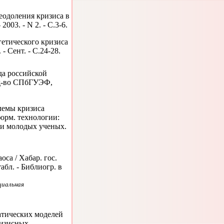
еодоления кризиса в
003. - N 2. - С.3-6.
гетического кризиса
- Сент. - С.24-28.
да российской
зд-во СПбГУЭФ,
лемы кризиса
орм. технологии:
в и молодых ученых.
оса / Хабар. гос.
табл. - Библиогр. в
циальная
атических моделей
ризисных