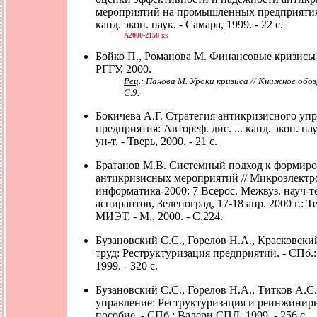
мероприятий на промышленных предприятиях:
канд. экон. наук. - Самара, 1999. - 22 с.
А2000-2158
кх
Бойко П., Романова М. Финансовые кризисы 1
РГГУ, 2000.
Рец
.: Панова М. Уроки кризиса // Книжное обозре
С.9.
Бокичева А.Г. Стратегия антикризисного уп
предприятия: Автореф. дис. ... канд. экон. наук
ун-т. - Тверь, 2000. - 21 с.
Братанов М.В. Системный подход к формир
антикризисных мероприятий // Микроэлектр
информатика-2000: 7 Всерос. Межвуз. науч-те
аспирантов, Зеленоград, 17-18 апр. 2000 г.: Т
МИЭТ. - М., 2000. - С.224.
Бузановский С.С., Горелов Н.А., Красковски
труд: Реструктуризация предприятий. - СПб
1999. - 320 с.
Бузановский С.С., Горелов Н.А., Титков А.
управление: Реструктуризация и реинжинири
пособие. - СПб.: Валери СПД, 1999. - 256 с.