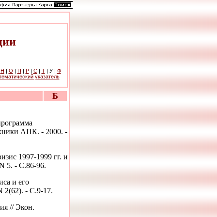
ции
|
Н
|
О
|
П
|
Р
|
С
|
Т
| У |
Ф
тематический указатель
Б
программа
ники АПК. - 2000. -
зис 1997-1999 гг. и
 5. - С.86-96.
са и его
2(62). - С.9-17.
я // Экон.