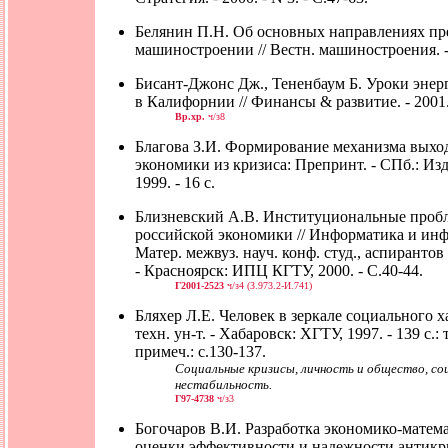
Белянин П.Н. Об основных направлениях пр
машиностроении // Вестн. машиностроения. - 2
Бисант-Джонс Дж., Тененбаум Б. Уроки энер
в Калифорнии // Финансы & развитие. - 2001. 
Вр.хр.
ч/з8
Благова З.И. Формирование механизма выхо
экономики из кризиса: Препринт. - СПб.: И
1999. - 16 с.
Близневский А.В. Институциональные проб
российской экономики // Информатика и инф
Матер. межвуз. науч. конф. студ., аспиранто
- Красноярск: ИПЦ КГТУ, 2000. - С.40-44.
Г2001-2523
ч/з4 (З.973.2-И.741)
Бляхер Л.Е. Человек в зеркале социального ха
техн. ун-т. - Хабаровск: ХГТУ, 1997. - 139 с.: 
примеч.: с.130-137.
Социальные кризисы, личность и общество, со
нестабильность.
Г97-4738
ч/з3
Богочаров В.И. Разработка экономико-матем
оценки эффективности и надежности антик