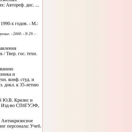
 Автореф. дис. ...
990-х годов. - М.:
ние. - 2000. - N 29. -
равления
 / Твер. гос. техн.
ованию
оника и
хн. конф. студ. и
ез. докл. к 35-летию
й Ю.В. Кризис и
.: Изд-во СПбГУЭФ,
С. Антикризисное
нг персонала: Учеб.