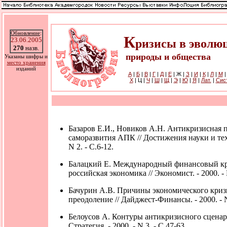
Обновление
:
К
23.06.2005
ризисы в эволю
270
назв.
природы и общества
Указаны шифры и
место хранения
изданий
А
|
Б
|
В
|
Г
|
Д
|
Е
| Ж |
З
|
И
|
К
|
Л
|
М
Х
| Ц |
Ч
|
Ш
|
Щ
|
Э
|
Ю
|
Я
|
Лат.
|
Cис
Базаров Е.И., Новиков А.Н. Антикризисная 
саморазвития АПК // Достижения науки и тех
N 2. - С.6-12.
Балацкий Е. Международный финансовый кри
российская экономика // Экономист. - 2000. - N
Бачурин А.В. Причины экономического кризи
преодоление // Дайджест-Финансы. - 2000. - N 
Белоусов А. Контуры антикризисного сценари
Стратегия. - 2000. - N 3. - С.47-63.