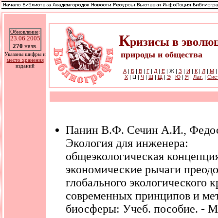
Обновление
:
К
23.06.2005
ризисы в эволю
270
назв.
природы и общества
Указаны шифры и
место хранения
изданий
А
|
Б
|
В
|
Г
|
Д
|
Е
| Ж |
З
|
И
|
К
|
Л
|
М
Х
| Ц |
Ч
|
Ш
|
Щ
|
Э
|
Ю
|
Я
|
Лат.
|
Cис
Панин В.Ф. Сечин А.И., Федо
Экология для инженера:
общеэкологическая концепци
экономические рычаги преод
глобального экологического к
современных принципов и ме
биосферы: Учеб. пособие. - М