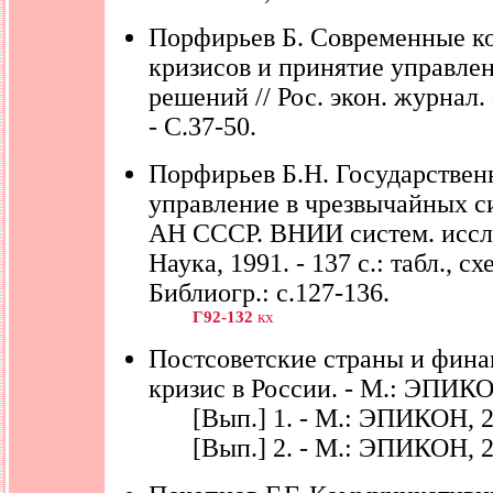
Порфирьев Б. Современные к
кризисов и принятие управле
решений // Рос. экон. журнал. -
- С.37-50.
Порфирьев Б.Н. Государствен
управление в чрезвычайных с
АН СССР. ВНИИ систем. иссле
Наука, 1991. - 137 с.: табл., схе
Библиогр.: с.127-136.
Г92-132
кх
Постсоветские страны и фин
кризис в России. - М.: ЭПИКО
[Вып.] 1. - М.: ЭПИКОН, 20
[Вып.] 2. - М.: ЭПИКОН, 20