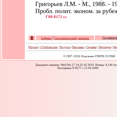
Григорьев Л.М. - М., 1988. - 19
Пробл. полит. эконом. за рубе
Г88-8172
кх
|
Составител
Алфавит
Cистематический указатель
[
Начало
|
О библиотеке
|
Ресурсы
|
Выставки
|
Справки
|
Партнеры
|
Ин
© 1997–2026 Отделение ГПНТБ СО РАН
Документ изменен: Wed Feb 27 14:32:16 2019. Размер: 8,146 byt
Посещение N 8277 с 11.04.2000