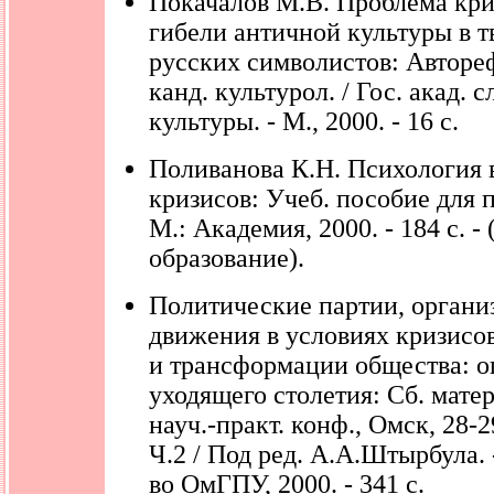
Покачалов М.В. Проблема кри
гибели античной культуры в т
русских символистов: Автореф.
канд. культурол. / Гос. акад. 
культуры. - М., 2000. - 16 с.
Поливанова К.Н. Психология 
кризисов: Учеб. пособие для пе
М.: Академия, 2000. - 184 с. -
образование).
Политические партии, органи
движения в условиях кризисо
и трансформации общества: 
уходящего столетия: Сб. мате
науч.-практ. конф., Омск, 28-29
Ч.2 / Под ред. А.А.Штырбула. 
во ОмГПУ, 2000. - 341 с.