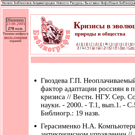
Обновление
:
К
23.06.2005
ризисы в эволю
270
назв.
природы и общества
Указаны шифры и
место хранения
изданий
А
|
Б
|
В
|
Г
|
Д
|
Е
| Ж |
З
|
И
|
К
|
Л
|
М
Х
| Ц |
Ч
|
Ш
|
Щ
|
Э
|
Ю
|
Я
|
Лат.
|
Cис
Гвоздева Г.П. Неоплачиваемый
фактор адаптации россиян в 
кризиса // Вестн. НГУ. Сер. Со
науки. - 2000. - Т.1, вып.1. - С.
Библиогр.: 19 назв.
Герасименко Н.А. Компьютери
антикризисном управлении //