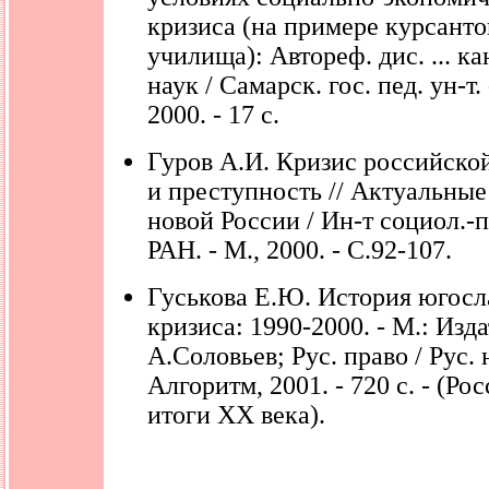
кризиса (на примере курсанто
училища): Автореф. дис. ... ка
наук / Самарск. гос. пед. ун-т.
2000. - 17 с.
Гуров А.И. Кризис российско
и преступность // Актуальны
новой России / Ин-т социол.-п
РАН. - М., 2000. - С.92-107.
Гуськова Е.Ю. История югосл
кризиса: 1990-2000. - М.: Изд
А.Соловьев; Рус. право / Рус. 
Алгоритм, 2001. - 720 с. - (Ро
итоги XX века).