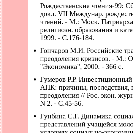
Рождественские чтения-99: С
докл. VII Междунар. рождеств.
чтений. - М.: Моск. Патриарха
религиозн. образования и кат
1999. - С.176-184.
Гончаров М.И. Российские тр
преодоления кризисов. - М.:
"Экономика", 2000. - 366 с.
Гумеров Р.Р. Инвестиционный
АПК: причины, последствия, 
преодоления // Рос. экон. журна
N 2. - С.45-56.
Гунбина С.Г. Динамика соци
представлений учащейся мол
условиях социально-экономич