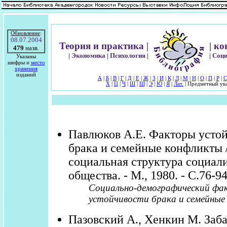
Обновление
:
08.07.2004
Теория и практика |
| к
479
назв.
| Экономика | Психология |
| Соц
Указаны
шифры и
место
хранения
изданий
А
|
Б
|
В
|
Г
|
Д
|
Е
|
Ж
|
З
|
И
|
К
|
Л
|
М
|
Н
|
О
|
П
|
Р
|
С
Х
|
Ц
|
Ч
|
Ш
|
Щ
|
Э
|
Ю
|
Я
|
Лат.
| Предметный ука
Павлюков А.Е. Факторы усто
брака и семейные конфликты /
социальная структура социал
общества. - М., 1980. - С.76-94
Социально-демографический фа
устойчивости брака и семейные
Пазовский А., Хенкин М. Заба