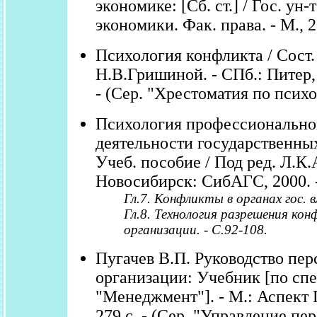
экономике: [Сб. ст.] / Гос. ун-
экономики. Фак. права. - М., 20
Психология конфликта / Сост. 
Н.В.Гришиной. - СПб.: Питер, 
- (Сер. "Хрестоматия по психо
Психология профессионально
деятельности государственны
Учеб. пособие / Под ред. Л.К.
Новосибирск: СибАГС, 2000. -
Гл.7. Конфликты в органах гос. в
Гл.8. Технология разрешения кон
организации. - С.92-108.
Пугачев В.П. Руководство пе
организации: Учебник [по сп
"Менеджмент"]. - М.: Аспект П
279 с. - (Сер. "Управление пе