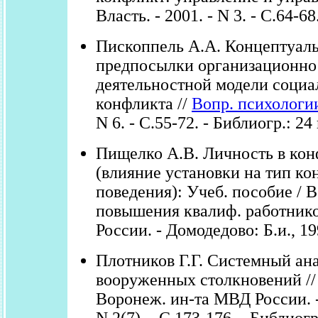
Власть. - 2001. - N 3. - С.64-68
Пископпель А.А. Концептуал
предпосылки организационно
деятельностной модели социа
конфликта //
Вопр. психологи
N 6. - С.55-72. - Библиогр.: 24 
Пищелко А.В. Личность в кон
(влияние установки на тип к
поведения): Учеб. пособие / В
повышения квалиф. работни
России. - Домодедово: Б.и., 199
Плотников Г.Г. Системный ан
вооруженных столкновений //
Воронеж. ин-та МВД России. -