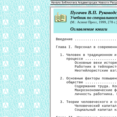
Пугачев В.П. Руковод
Учебник по специально
(М.: Аспект Пресс, 1999, 278 с.
Оглавление книги
Введение .......................................................... 3

Глава I. Персонал в современной организации ....................... 6

  1. Человек в традиционном и современном производственном
     процессе ..................................................... 6
         Основные вехи истории управления персоналом.
         Работник в тейлористской модели управления.
         Неотейлористские взгляды на персонал и их ограниченность

  2. Основные факторы повышения роли персонала в постиндустриальном
     обществе .................................................... 10
         Содержание труда. Контроль за персоналом.
         Макроэкономические факторы. Организация труда и
         личность работника. Развитие демократии. Рост цены труда

  3. Теории человеческого и социального капитала ................. 19
         Человеческий капитал в управлении персоналом.
         Социальный капитал как фактор эффективности организации

Глава II. Управление персоналом как специфическая сфера
          управления ............................................. 24

  1. Понятие и цели управления персоналом ........................ 24
         Разнообразие определений управления персоналом. Цели
         управления персоналом. Понятие экономической и социальной
         эффективности. Деловая эффективность

  2. Функции, субъекты и методы управления персоналом ............ 29
         Важнейшие функции управления персоналом. Субъекты
         управления персоналом. Методы управления персоналом

  3. Основные этапы эволюции управления персоналом.
     Особенности современного этапа в развитии управления
     персоналом .................................................. 34
         Различия управления кадрами и управления человеческими
         ресурсами. Характерные черты управления человеческими
         ресурсами (УЧР). Стадии развития управления кадрами в
         УЧР. Тенденции эволюции УЧР

Глава III. Управление персоналом как наука и учебная
           дисциплина ............................................ 43

  1. Предмет и место управления персоналом в системе
     современных наук ............................................ 43
         Полидисциплинарные истоки управления персоналом.
         Управление персоналом и экономика предприятия.
         Синкретичность и интегративность управления персоналом

  2. Структура знаний науки управления персоналом и ее
     практическая значимость ..................................... 47
         Включение в управление персоналом выводов других наук.
         Общая формула управления персоналом. Практическая
         значимость управления персоналом

  3. Управление персоналом как учебная дисциплина. Понятия
     профессиональной, социальной и методической
     компетентности .............................................. 53
         Преподавание управления персоналом. Социальная,
         профессиональная, методическая и временная компетентность.
         Изучение управления персоналом в России

Глава IV. Структура управления персоналом: работа с кадрами и
          руководство персоналом ................................. 57

  1. Базовые категории, характеризующие управление персоналом.
     Основные сферы управления персоналом и их соотношение ....... 57
         Соотношение понятий: "руководство персоналом",
         "управление персоналом", "менеджмент персонала" и др.
         Работа с кадрами и руководство персоналом

  2. Работа с персоналом ......................................... 60
         Организация и функции работы с кадрами. Современные
         службы персонала. Менеджер по персоналу. Взаимодействие
         менеджеров по персоналу и линейных менеджеров

  3. Понятие и главное содержание руководства персоналом ......... 66
         Важнейшие определения руководства персоналом.
         Аспекты руководства персоналом. Компоненты руководства.
         Является ли руководство персоналом наукой?

Глава V. Природа организационного лидерства ...................... 71

  1. Понятие лидерства ........................................... 71
         Определения лидерства. Лидерство и руководство.
         Лидер и менеджер

  2. Истоки лидерства ............................................ 75
         Природа лиде