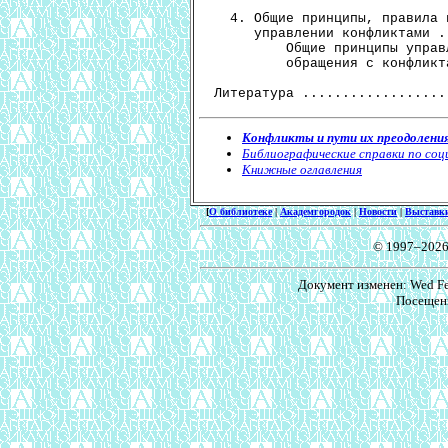
Конфликты и пути их преодоления
Библиографические справки по соц
Книжные оглавления
[
О библиотеке
|
Академгородок
|
Новости
|
Выставк
© 1997–2026
Документ изменен: Wed Feb
Посещени