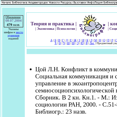
Обновление
:
08.07.2004
Теория и практика |
| к
479
назв.
| Экономика | Психология |
| Соц
Указаны
шифры и
место
хранения
изданий
А
|
Б
|
В
|
Г
|
Д
|
Е
|
Ж
|
З
|
И
|
К
|
Л
|
М
|
Н
|
О
|
П
|
Р
|
С
Х
|
Ц
|
Ч
|
Ш
|
Щ
|
Э
|
Ю
|
Я
|
Лат.
| Предметный ука
Цой Л.Н. Конфликт в коммуни
Социальная коммуникация и 
управление в экоантропоцент
семиосоциопсихологической 
Сборник. В 2 кн. Кн.1. - М.: И
социологии РАН, 2000. - С.51-
Библиогр.: 23 назв.