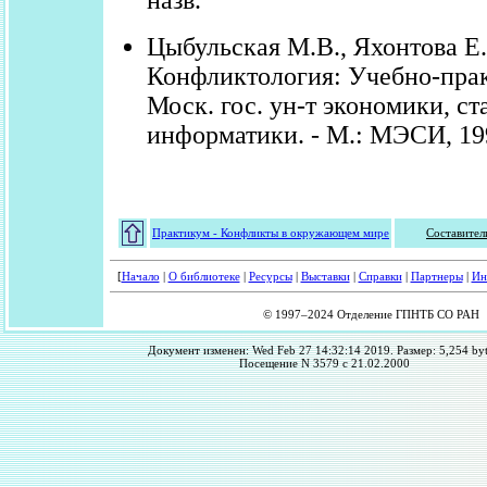
назв.
Цыбульская М.В., Яхонтова Е.
Конфликтология: Учебно-прак
Моск. гос. ун-т экономики, ст
информатики. - М.: МЭСИ, 1999
Практикум - Конфликты в окружающем мире
Составител
[
Начало
|
О библиотеке
|
Ресурсы
|
Выставки
|
Справки
|
Партнеры
|
Ин
© 1997–2024 Отделение ГПНТБ СО РАН
Документ изменен: Wed Feb 27 14:32:14 2019. Размер: 5,254 byt
Посещение N 3579 с 21.02.2000