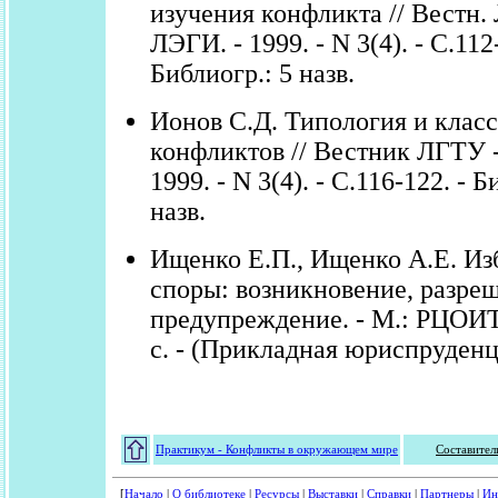
изучения конфликта // Вестн.
ЛЭГИ. - 1999. - N 3(4). - С.112
Библиогр.: 5 назв.
Ионов С.Д. Типология и клас
конфликтов // Вестник ЛГТУ 
1999. - N 3(4). - С.116-122. - Б
назв.
Ищенко Е.П., Ищенко А.Е. Из
споры: возникновение, разре
предупреждение. - М.: РЦОИТ,
с. - (Прикладная юриспруденц
Практикум - Конфликты в окружающем мире
Составител
[
Начало
|
О библиотеке
|
Ресурсы
|
Выставки
|
Справки
|
Партнеры
|
Ин