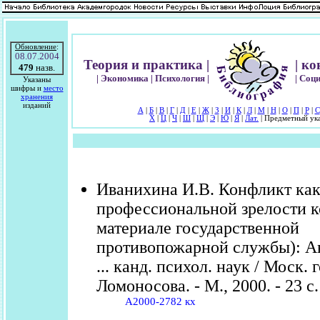
Обновление
:
08.07.2004
Теория и практика |
| к
479
назв.
| Экономика | Психология |
| Соц
Указаны
шифры и
место
хранения
изданий
А
|
Б
|
В
|
Г
|
Д
|
Е
|
Ж
|
З
|
И
|
К
|
Л
|
М
|
Н
|
О
|
П
|
Р
|
С
Х
|
Ц
|
Ч
|
Ш
|
Щ
|
Э
|
Ю
|
Я
|
Лат.
| Предметный ука
Иванихина И.В. Конфликт как
профессиональной зрелости к
материале государственной
противопожарной службы): Ав
... канд. психол. наук / Моск. г
Ломоносова. - М., 2000. - 23 с.
А2000-2782 кх