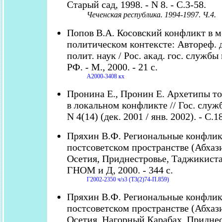
Старый сад, 1998. - N 8. - С.3-58.
Чеченская республика. 1994-1997. Ч.4.
Попов В.А. Косовский конфликт в 
политическом контексте: Автореф. ди
полит. наук / Рос. акад. гос. служб
РФ. - М., 2000. - 21 с.
А2000-3408 кх
Пронина Е., Пронин Е. Архетипы т
в локальном конфликте // Гос. служба
N 4(14) (дек. 2001 / янв. 2002). - С.1
Пряхин В.Ф. Региональные конфлик
постсоветском пространстве (Абха
Осетия, Приднестровье, Таджикистан
ГНОМ и Д, 2000. - 344 с.
Г2002-2350 ч/з3 (Т3(2)74-П.859)
Пряхин В.Ф. Региональные конфлик
постсоветском пространстве (Абха
Осетия, Нагорный Карабах, Приднес