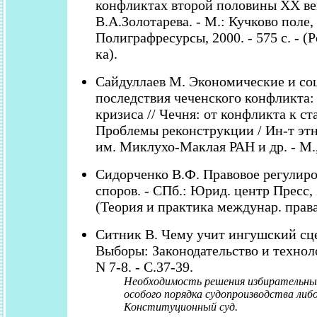
конфликтах второй половины XX век
В.А.Золотарева. - М.: Кучково поле,
Полиграфресурсы, 2000. - 575 с. - (Ро
ка).
Сайдуллаев М. Экономические и со
последствия чеченского конфликта:
кризиса // Чечня: от конфликта к с
Проблемы реконструкции / Ин-т этн
им. Миклухо-Маклая РАН и др. - М., 
Сидорченко В.Ф. Правовое регулир
споров. - СПб.: Юрид. центр Пресс, 2
(Теория и практика междунар. права
Ситник В. Чему учит ингушский сце
Выборы: Законодательство и технолог
N 7-8. - С.37-39.
Необходимость решения избирательны
особого порядка судопроизводства либо
Конституционный суд.