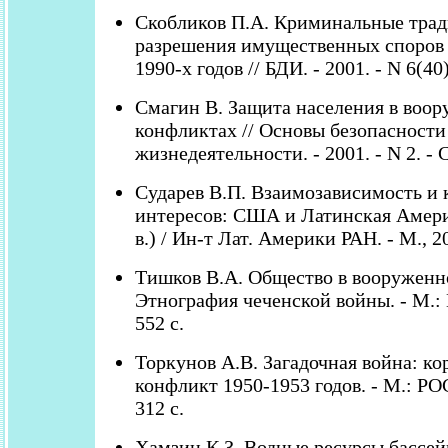
Скобликов П.А. Криминальные тра
разрешения имущественных споров 
1990-х годов // БДИ. - 2001. - N 6(40)
Смагин В. Защита населения в воо
конфликтах // Основы безопасности
жизнедеятельности. - 2001. - N 2. - 
Сударев В.П. Взаимозависимость и
интересов: США и Латинская Амери
в.) / Ин-т Лат. Америки РАН. - М., 20
Тишков В.А. Общество в вооруженн
Этнография чеченской войны. - М.: Н
552 с.
Торкунов А.В. Загадочная война: к
конфликт 1950-1953 годов. - М.: РО
312 с.
Хамзин К.З. Водные ресурсы бассей