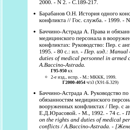
2000. - N 2. - С.189-217.
Барабанов О.Н. История одного кон
конфликта // Гос. служба. - 1999. - N 
Баччино-Астрада А. Права и обязан
медицинского персонала в вооруже
конфликтах: Руководство: Пер. с ан
1995. - 80 с.: ил. -
Пер. изд.: Manual 
duties of medical personnel in armed c
A.Baccino-Astrada.
Г95-950
кх
2-е изд., испр. - М.: МККК, 1999.
Г2000-4054
ч/з3 (Х91-Б.329)
Баччино-Астрада А. Руководство по
обязанностям медицинского персон
вооруженных конфликтах / Пер. с ан
Е.Д.Юрасовой. - М., 1992. - 74 с. -
П
on the rights and duties of medical pe
conflicts / A.Baccino-Astrada. - [Жен