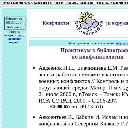
Обновление
:
08.07.2004
Конфликты |
| в окру
479
назв.
Указаны
шифры и
место
хранения
изданий
Библиография по конфликтологии |
Алфави
Практикум к библиогра
по конфликтологии
Авдеенок Л.Н., Епачинцева Е.М. Р
аспект работы с семьями участнико
военных конфликтов // Контроль и 
окружающей среды: Матер. II между
21 июля 2000 г., г.Томск. - Томск: И
ИОА СО РАН, 2000. - С.206-207.
Е2000-657
ч/з1 (Р12-К.651)
Авксентьев В., Бабкин И. Ислам и 
конфликты на Северном Кавказе // A