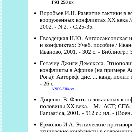
Г93-250
кх
Воробьев И.Н. Развитие тактики в в
вооруженных конфликтах XX века //
2002. - N 2. - С.25-35.
Гвоздецкая Н.Ю. Англосаксонская и
и конфликтах: Учеб. пособие / Иванов
Иваново, 2001. - 302 с. - Библиогр.: 
Гетачеу Джиги Демексса. Этнополи
конфликты в Африке (на примере А
Рога): Автореф. дис. ... канд. полит. 
- 26 с.
А2000-3364 кх
Доценко В. Флоты в локальных кон
половины ХХ века. - М.: АСТ; СПб.:
Fantastica, 2001. - 512 с.: ил. - (Воен
Ермолов И.А. Этнические противор
этнические конфликты в современно