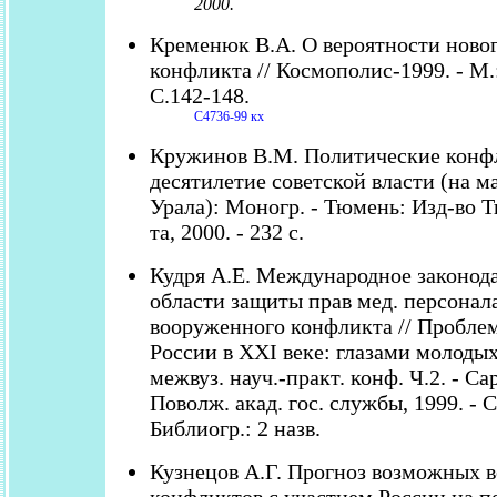
2000.
Кременюк В.А. О вероятности новог
конфликта // Космополис-1999. - М.:
С.142-148.
С4736-99 кх
Кружинов В.М. Политические конфл
десятилетие советской власти (на м
Урала): Моногр. - Тюмень: Изд-во Т
та, 2000. - 232 с.
Кудря А.Е. Международное законода
области защиты прав мед. персонала
вооруженного конфликта // Пробле
России в XXI веке: глазами молодых
межвуз. науч.-практ. конф. Ч.2. - Са
Поволж. акад. гос. службы, 1999. - С
Библиогр.: 2 назв.
Кузнецов А.Г. Прогноз возможных 