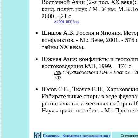
Восточной Азии (2-я пол. ХХ века): А
канд. полит. наук / МГУ им. М.В.Ло
2000. - 21 с.
А2000-10326 кх
Шишов А.В. Россия и Япония. Исто
конфликтов. - М.: Вече, 2001. - 576 
тайны ХХ века).
Южная Азия: конфликты и геополити
востоковедения РАН, 1999. - 174 с.
Рец
.: Мукимджанова Р.М. // Восток. - 20
207.
Юсов С.В., Ткачев В.Н., Харьковски
Избирательные споры в ходе федера
региональных и местных выборов 19
Науч.-практ. пособие. - М.: Проспект,
Практикум - Конфликты в окружающем мире
Составител