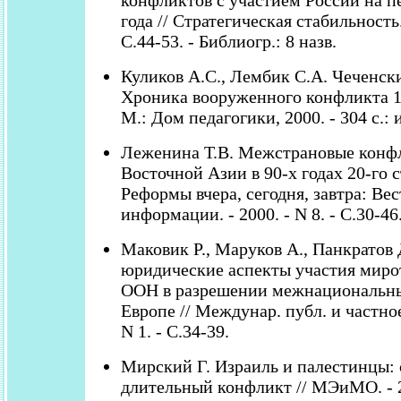
конфликтов с участием России на п
года // Стратегическая стабильность. 
С.44-53. - Библиогр.: 8 назв.
Куликов А.С., Лембик С.А. Чеченски
Хроника вооруженного конфликта 19
М.: Дом педагогики, 2000. - 304 с.: 
Леженина Т.В. Межстрановые конф
Восточной Азии в 90-х годах 20-го с
Реформы вчера, сегодня, завтра: Вес
информации. - 2000. - N 8. - С.30-46
Маковик Р., Маруков А., Панкратов
юридические аспекты участия миро
ООН в разрешении межнациональны
Европе // Междунар. публ. и частное 
N 1. - С.34-39.
Мирский Г. Израиль и палестинцы:
длительный конфликт // МЭиМО. - 20