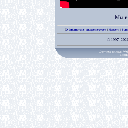
Мы в
[
О библиотеке
|
Академгородок
|
Новости
|
Выс
© 1997–202
Документ изменен: Wed 
Посещ