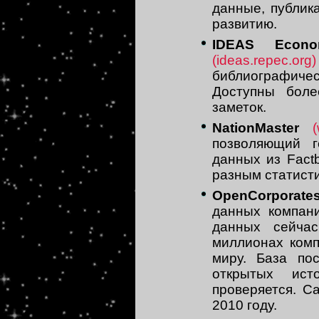
данные, публик
развитию.
IDEAS Econo
(ideas.repec.org)
библиографиче
Доступны боле
заметок.
NationMaster
позволяющий г
данных из Fact
разным статист
OpenCorporate
данных компан
данных сейча
миллионах комп
миру. База по
открытых ист
проверяется. С
2010 году.