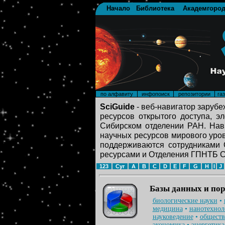
Начало
Библиотека
Академгоро
по алфавиту
инфопоиск
репозитории
га
SciGuide
- веб-навигатор заруб
ресурсов открытого доступа, э
Сибирском отделении РАН. Нави
научных ресурсов мирового уров
поддерживаются сотрудниками
ресурсами и Отделения ГПНТБ 
123
Cyr
A
B
C
D
E
F
G
H
I
J
Базы данных и по
биологические науки
•
медицина
•
нанотехнол
науковедение
•
обществ
экономика
•
энергетика