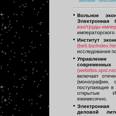
Вольное эко
Электронная 
вэо/труды-импер
императорского
Институт эко
(be5.biz/index.ht
исследования по
Управление
современны
(webirbis.spsl.nsc
включает отеч
(монографии, 
поступающие в
открытые Ин
ежемесячно.
Электронная
деловой лит