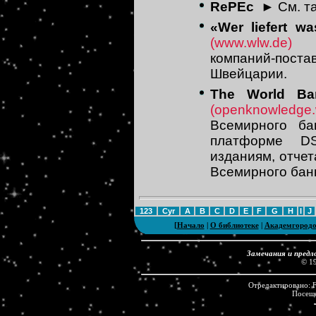
RePEc
►
См. т
«Wer liefert w
(www.wlw.de)
компаний-пост
Швейцарии.
The World Ba
(openknowledge.w
Всемирного ба
платформе DS
изданиям, отче
Всемирного бан
123
Cyr
A
B
C
D
E
F
G
H
I
J
[
Начало
|
О библиотеке
|
Академгород
Замечания и предл
© 1
Отредактировано: Fr
Посещ