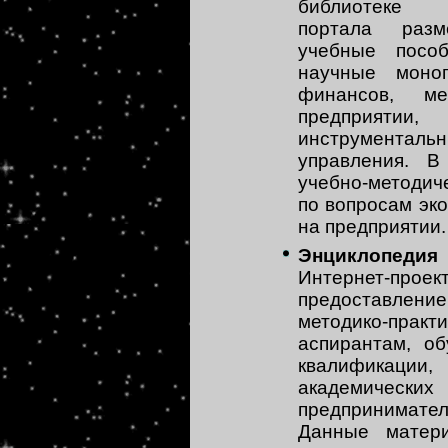
библиотеке А
портала разм
учебные посо
научные моно
финансов, м
предприятии
инструмента
управления. В
учебно-методич
по вопросам эк
на предприятии.
Энциклопедия 
Интернет-про
предоставлен
методико-прак
аспирантам, о
квалификац
академическ
предпринимател
Данные матер