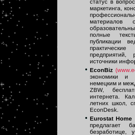
статус в вопрос
маркетинга, кон
профессиональ
материалов 
образовательны
полные текст
публикации ве
практически
предприятий, 
источники инфо
EconBiz
(www.e
экономики и 
немецким и меж
ZBW, бесплат
интернета. Ка
летних школ, с
EconDesk.
Eurostat Home
предлагает 
безработице, 