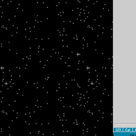
123
Cyr
[
На