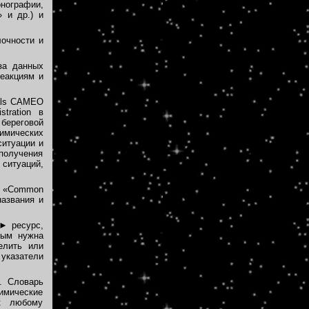
нографии,
» и др.) и
очности и
а данных
еакциям и
ls CAMEO
stration в
береговой
имических
ситуации и
олучения
 ситуаций,
«Common
названия и
►
ресурс,
рым нужна
елить или
указатели
t. Словарь
имические
 к любому