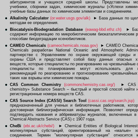
абитуриентов и учащихся средней школы. Представлены мо
учебники, сборники задач, химические журналы («Успехи химии
учебные базы данных по химическим элементам и соединениям.
Alkalinity Calculator
(or.water.usgs.gov/alk)
►
База данных по щел
методам ее определения.
Biocatalysis-Biodegradation Database
(eawag-bbd.ethz.ch)
►
Баз
содержит информацию по микробиотическим биокаталитическим р
способам биодеградации ксенобиотиков.
CAMEO Chemicals
(cameochemicals.noaa.gov)
►
CAMEO Chemica
Chemicals разработан National Oceanic and Atmospheric Admini
партнерстве с Управлением по охране окружающей среды и 
охраны США и представляет собой базу данных опасных х
веществ, которые специалисты по реагированию на чрезвычайные 
специалисты по планированию могут использовать для п
рекомендаций по реагированию и прогнозированию чрезвычайных
таких как взрывы или химические пожары.
CAS Common Chemistry
(commonchemistry.cas.org/)
►
CAS 
chemistry» Substance Search – быстрый и простой способ найти 
регистрационные номера веществ CAS.
CAS Source Index (CASSI) Search Tool
(cassi.cas.org/search.jsp)
предназначенный для ученых и библиотечных работников, кото
достоверная библиографическая информация. Позволяет опред
подтвердить названия и аббревиатуры журналов, включенных в 
Chemical Abstracts Service (CAS) с 1907 года.
CheBi
(ebi.ac.uk/chebi/)
►
Chemical Entities of Biological Interes
молекулярных субстанций, ориентированный на «малые» х
соединения. Термин "молекулярная субстанция" относится