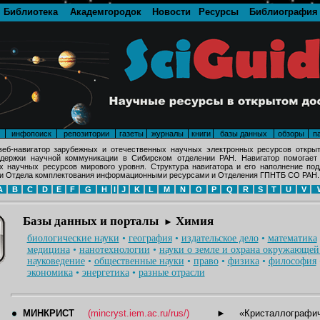
Библиотека
Академгородок
Новости
Ресурсы
Библиография
инфопоиск
репозитории
газеты
журналы
книги
базы данных
обзоры
п
еб-навигатор зарубежных и отечественных научных электронных ресурсов открыт
держки научной коммуникации в Сибирском отделении РАН. Навигатор помогает
х научных ресурсов мирового уровня. Структура навигатора и его наполнение по
и Отдела комплектования информационными ресурсами и Отделения ГПНТБ СО РАН.
A
B
C
D
E
F
G
H
I
J
K
L
M
N
O
P
Q
R
S
T
U
V
Базы данных и порталы
Химия
►
биологические науки
•
география
•
издательское дело
•
математика
медицина
•
нанотехнологии
•
науки о земле и охрана окружающей
науковедение
•
общественные науки
•
право
•
физика
•
философия
экономика
•
энергетика
•
разные отрасли
МИНКРИСТ
(mincryst.iem.ac.ru/rus/)
►
«Кристаллографи