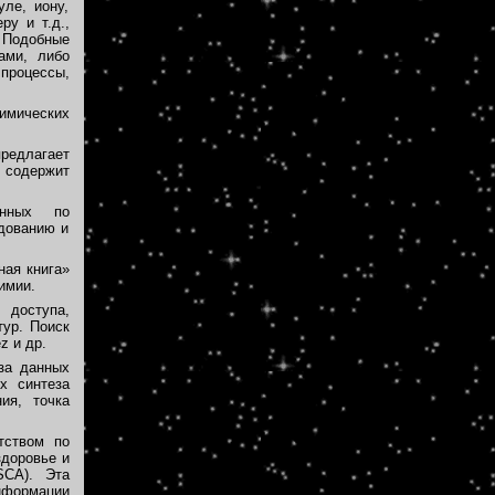
ле, иону,
ру и т.д.,
 Подобные
ами, либо
 процессы,
имических
едлагает
 содержит
ных по
удованию и
ая книга»
имии.
доступа,
тур. Поиск
z и др.
за данных
х синтеза
ия, точка
тством по
здоровье и
SCA). Эта
нформации