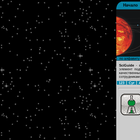
Начало
по алфавиту
SciGuide
- в
элемент под
качественны
сотрудникам
123
Cyr