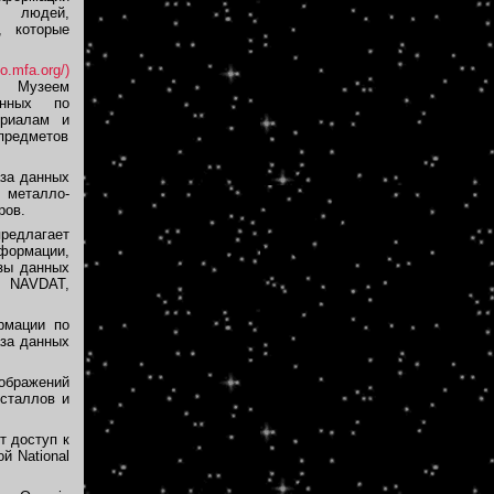
я людей,
, которые
o.mfa.org/)
м Музеем
анных по
ериалам и
предметов
за данных
 металло-
ров.
редлагает
нформации,
азы данных
, NAVDAT,
рмации по
аза данных
бражений
исталлов и
т доступ к
й National