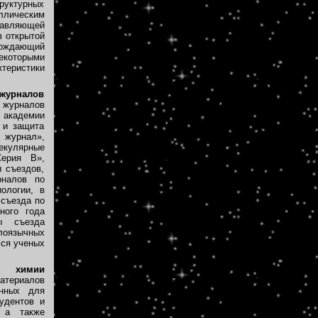
руктурных
ллическим
тавляющей
в открытой
ождающий
екоторыми
теристики
 журналов
журналов
ы академии
 и защита
 журнал»,
кулярные
Серия B»,
 съездов,
рналов по
ологии, в
 съезда по
ного года
ы съезда
оязычных
хся ученых
о химии
атериалов
енных для
удентов и
 а также