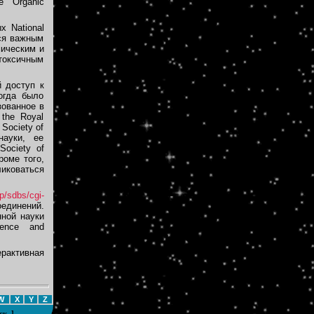
 Organic
 National
тся важным
мическим и
токсичным
 доступ к
огда было
зованное в
 the Royal
 Society of
науки, ее
ociety of
роме того,
иковаться
jp/sdbs/cgi-
единений.
ной науки
ience and
рактивная
W
X
Y
Z
ск
]