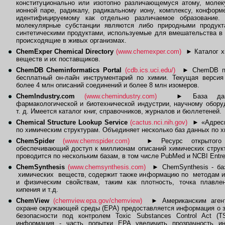
конституционально или изотопно различающемуся атому, молеку
ионной паре, радикалу, радикальному иону, комплексу, конформе
идентифицируемому как отдельно различаемое образование.
молекулярные субстанции являются либо природными продукт
синтетическими продуктами, используемые для вмешательства в
происходящие в живых организмах.
ChemExper Chemical Directory
(www.chemexper.com)
►
Каталог х
веществ и их поставщиков.
ChemDB Cheminformatics Portal
(cdb.ics.uci.edu/)
►
ChemDB пр
бесплатный он-лайн инструментарий по химии. Текущая версия
более 4 млн описаний соединений и более 8 млн изомеров.
ChemIndustry.com
(www.chemindustry.com)
►
База дан
фармакологической и биотехнической индустрии, научному обор
т. д. Имеется каталог книг, справочников, журналов и бюллетеней.
Chemical Structure Lookup Service
(cactus.nci.nih.gov)
►
«Адресн
по химическим структурам. Объединяет несколько баз данных по х
ChemSpider
(www.chemspider.com)
►
Ресурс открытого 
обеспечивающий доступ к миллионам описаний химических струк
проводится по нескольким базам, в том числе PubMed и NCBI Entre
ChemSynthesis
(www.chemsynthesis.com)
►
СhemSynthesis - ба
химических веществ, содержит также информацию по методам и
и физическим свойствам, таким как плотность, точка плавлен
кипения и т.д.
ChemView
(chemview.epa.gov/chemview)
►
Американским аген
охране окружающей среды (EPA) предоставляется информация о 
безопасности под контролем Toxic Substances Control Act (T
информация - часть попытки EPA увеличить прозрачность и