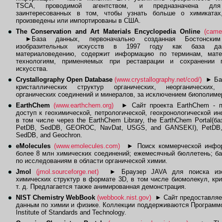
TSCA, проводимой агентством, и предназначена дл
заинтересованных в том, чтобы узнать больше о химикатах
произведены или импортированы в США.
The Conservation and Art Materials Encyclopedia Online
(came
►
База данных, первоначально созданная Бостонски
изобразительных искусств в 1997 году как база д
материаловедению, содержит информацию по терминам, мат
технологиям, применяемых при реставрации и сохранении 
искусства.
Crystallography Open Database
(www.crystallography.net/cod/)
►
Ба
кристаллических структур органических, неорганических,
органических соединений и минералов, за исключением биополиме
EarthChem
(www.earthchem.org)
►
Сайт проекта EarthChem - п
доступ к геохимической, петрологической, геохронологической и
в том числе через the EarthChem Library, the EarthChem Portal(б
PetDB, SedDB, GEOROC, NavDat, USGS, and GANSEKI), PetDB
SedDB, and Geochron.
eMolecules
(www.emolecules.com)
►
Поиск коммерческой инфо
более 8 млн химических соединений; ежемесячный бюллетень; б
по исследованиям в области органической химии.
Jmol
(jmol.sourceforge.net)
►
Браузер JAVA для поиска изо
химических структур в формате 3D, в том числе биомолекул, кр
т. д. Предлагается также анимированная демонстрация.
NIST Chemistry WebBook
(webbook.nist.gov)
►
Сайт предоставляе
данным по химии и физике. Коллекции поддерживаются Программо
Institute of Standards and Technology.