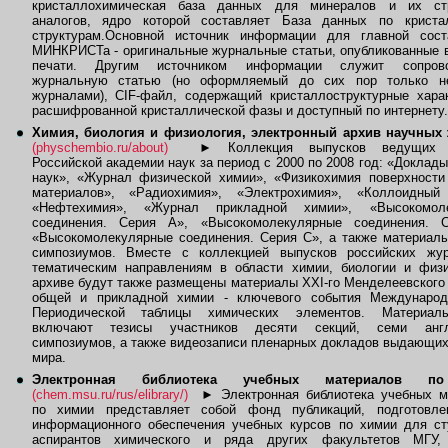
кристаллохимическая база данных для минералов и их ст
аналогов, ядро которой составляет База данных по криста
структурам.Основной источник информации для главной сос
МИНКРИСТа - оригинальные журнальные статьи, опубликованные 
печати. Другим источником информации служит сопров
журнальную статью (но оформляемый до сих пор только н
журналами), CIF-файл, содержащий кристаллоструктурные харак
расшифрованной кристаллической фазы и доступный по интернету.
Химия, биология и физиология, электронный архив научных
(physchembio.ru/about)
►
Коллекция выпусков ведущих 
Российской академии наук за период с 2000 по 2008 год: «Доклад
наук», «Журнал физической химии», «Физикохимия поверхности
материалов», «Радиохимия», «Электрохимия», «Коллоидный
«Нефтехимия», «Журнал прикладной химии», «Высокомоле
соединения. Серия А», «Высокомолекулярные соединения. 
«Высокомолекулярные соединения. Серия C», а также материалы
симпозиумов. Вместе с коллекцией выпусков российских жу
тематическим направлениям в области химии, биологии и физи
архиве будут также размещены материалы ХХI-го Менделеевского
общей и прикладной химии - ключевого события Международ
Периодической таблицы химических элементов. Материал
включают тезисы участников десяти секций, семи англ
симпозиумов, а также видеозаписи пленарных докладов выдающи
мира.
Электронная библиотека учебных материалов п
(chem.msu.ru/rus/elibrary/)
►
Электронная библиотека учебных м
по химии представляет собой фонд публикаций, подготовл
информационного обеспечения учебных курсов по химии для ст
аспирантов химического и ряда других факультетов МГУ,