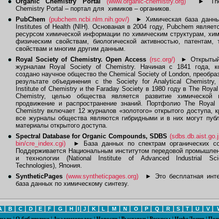
Organic Chemistry Portal
(www.organic-chemistry.org)
►
The
Chemistry Portal – портал для химиков – органиков.
PubChem
(pubchem.ncbi.nlm.nih.gov/)
►
Химическая база данных
Institutes of Health (NIH). Основаная в 2004 году, Pubchem являе
ресурсом химической информации по химическим структурам, хи
физическим свойствам, биологической активностью, патентам, 
свойствам и многим другим данным.
Royal Society of Chemistry. Open Access
(rsc.org/)
►
Открытый
журналам Royal Society of Chemistry. Начиная с 1841 года, к
создано научное общество the Chemical Society of London, преобра
результате объединения с the Society for Analytical Chemistry,
Institute of Chemistry и the Faraday Society в 1980 году в The Royal
Chemistry, целью общества является развитие химической 
продвижение и распространение знаний. Портфолио The Royal S
Chemistry включает 12 журналов «золотого» открытого доступа, к
все журналы общества являются гибридными и в них могут публ
материалы открытого доступа.
Spectral Database for Organic Compounds, SDBS
(sdbs.db.aist.go.
bin/cre_index.cgi)
►
База данных по спектрам органических со
Поддерживается Национальным институтом передовой промышлен
и технологии (National Institute of Advanced Industrial Sc
Technologies), Япония.
SyntheticPages
(www.syntheticpages.org)
►
Это бесплатная инте
база данных по химическому синтезу.
A
B
C
D
E
F
G
H
I
J
K
L
M
N
O
P
Q
R
S
T
U
V
чало
|
О библиотеке
|
Академгородок
|
Новости
|
Выставки
|
Ресурсы
|
ИнфоЛоция
|
Пои