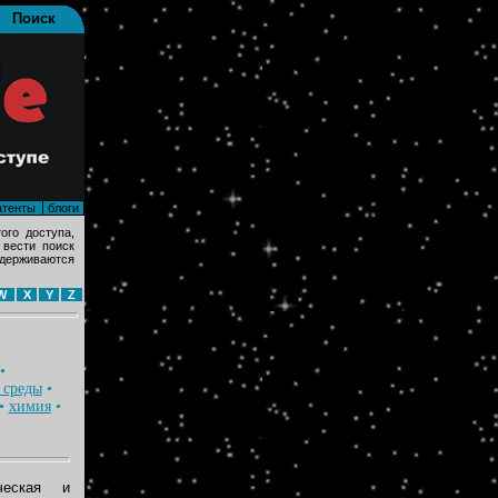
Поиск
атенты
блоги
ого доступа,
 вести поиск
ддерживаются
W
X
Y
Z
•
 среды
•
•
химия
•
ческая и