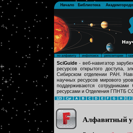
Начало
Библиотека
Академгородо
по алфавиту
инфопоиск
репозитории
газ
SciGuide
- веб-навигатор зарубе
ресурсов открытого доступа, э
Сибирском отделении РАН. Нави
научных ресурсов мирового уров
поддерживаются сотрудниками
ресурсами и Отделения ГПНТБ С
123
Cyr
A
B
C
D
E
F
G
H
I
J
Алфавитный у