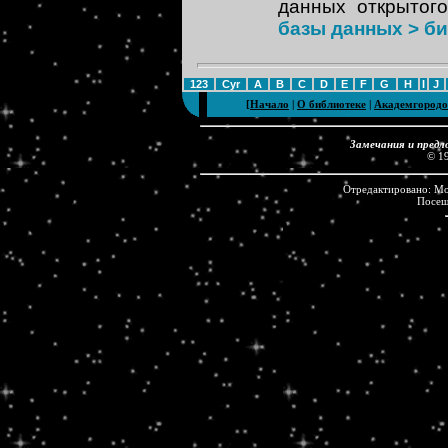
данных открытог
базы данных > би
123
Cyr
A
B
C
D
E
F
G
H
I
J
[
Начало
|
О библиотеке
|
Академгородо
Замечания и предл
© 1
Отредактировано: Mon
Посе