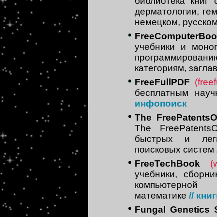
библиотека книг 
дерматологии, гем
немецком, русском
FreeComputerBoo
учебники и моно
программированию
категориям, загла
FreeFullPDF
(free
бесплатным нау
инфопоиск
The FreePatentsO
The FreePatent
быстрых и лег
поисковых систем
FreeTechBook
(
учебники, сборн
компьютерной 
математике
// кни
Fungal Genetics 