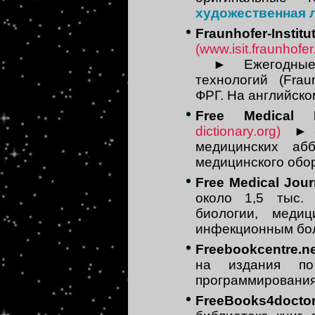
художественная 
Fraunhofer-Ins
(www.isit.fraunhofer
►
Ежегодные
технологий (Fraunh
ФРГ. На английск
Free Medical D
dictionary.org)
►
с
медицинских абб
медицинского обо
Free Medical Jour
около 1,5 тыс.
биологии, медиц
инфекционным бол
Freebookcentre.ne
на издания по
программирования
FreeBooks4docto