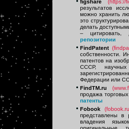
figshare
(https://
результатов исс
можно хранить лю
это структуриров
делать доступным
– цитировать,
репозитории
FindPatent
(findpa
собственности. 
патентов на изоб
СССР, научны
зарегистрирова
Федерации или СС
FindTM.ru
(www.f
продажа торговых
патенты
Fobook
(fobook.ru
представлены в 
владения язык
оригинальные