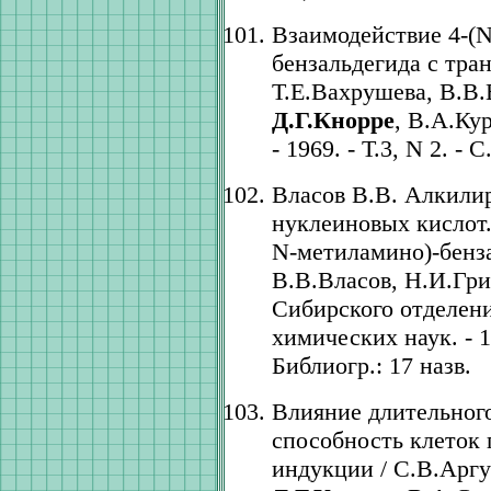
Взаимодействие 4-(
бензальдегида с тра
Т.Е.Вахрушева, В.В.
Д.Г.Кнорре
, В.А.Ку
- 1969. - Т.3, N 2. - 
Власов В.В. Алкили
нуклеиновых кислот.
N-метиламино)-бенза
В.В.Власов, Н.И.Гр
Сибирского отделен
химических наук. - 19
Библиогр.: 17 назв.
Влияние длительного
способность клеток 
индукции / С.В.Аргу