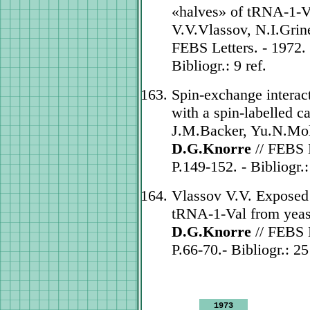
«halves» of tRNA-1-Va
V.V.Vlassov, N.I.Gri
FEBS Letters. - 1972. 
Bibliogr.: 9 ref.
Spin-exchange interact
with a spin-labelled c
J.M.Backer, Yu.N.Mol
D.G.Knorre
// FEBS L
P.149-152. - Bibliogr.:
Vlassov V.V. Exposed 
tRNA-1-Val from yeast
D.G.Knorre
// FEBS L
P.66-70.- Bibliogr.: 25
1973