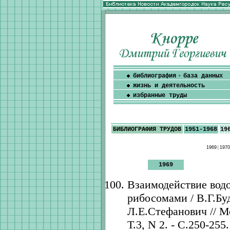
библиография
база данных
+
жизнь и деятельность
избранные труды
БИБЛИОГРАФИЯ ТРУДОВ
1951-1968
19
1969
|
1970
1969
Взаимодействие вод
рибосомами / В.Г.Бу
Л.Е.Стефанович // Мо
Т.3, N 2. - С.250-255.