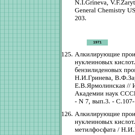
N.I.Grineva, V.F.Zary
General Chemistry USS
203.
1971
Алкилирующие прои
нуклеиновых кислот.
бензилиденовых про
Н.И.Гринева, В.Ф.З
Е.В.Ярмолинская // 
Академии наук СССР.
- N 7, вып.3. - С.107-
Алкилирующие прои
нуклеиновых кислот.
метилфосфата / Н.И.