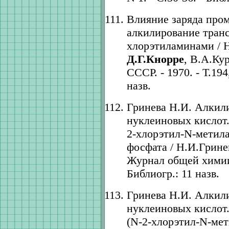
Влияние заряда про
алкилирование тран
хлорэтиламинами / Н
Д.Г.Кнорре
, В.А.Ку
СССР. - 1970. - Т.194
назв.
Гринева Н.И. Алкил
нуклеиновых кислот. 
2-хлорэтил-N-метила
фосфата / Н.И.Грине
Журнал общей химии. 
Библиогр.: 11 назв.
Гринева Н.И. Алкил
нуклеиновых кислот.
(N-2-хлорэтил-N-мет