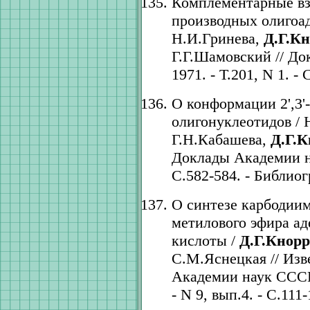
Комплементарные вз
производных олигоад
Н.И.Гринева,
Д.Г.К
Г.Г.Шамовский // До
1971. - Т.201, N 1. - 
О конформации 2',3
олигонуклеотидов / 
Г.Н.Кабашева,
Д.Г.К
Доклады Академии нау
С.582-584. - Библиогр
О синтезе карбодиим
метилового эфира а
кислоты /
Д.Г.Кнорр
С.М.Яснецкая // Изв
Академии наук СССР.
- N 9, вып.4. - C.111-