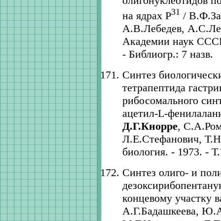
олигонуклеотидов п
31
на ядрах P
/ В.Ф.З
А.В.Лебедев, А.С.Ле
Академии наук СССР. 
- Библиогр.: 7 назв.
Синтез биологически
тетрапептида гастрина
рибосомального синте
ацетил-L-фенилалани
Д.Г.Кнорре
, С.А.Ро
Л.Е.Стефанович, Т.
биология. - 1973. - Т.
Синтез олиго- и пол
дезоксирибопентанук
концевому участку 
А.Г.Бадашкеева, Ю.