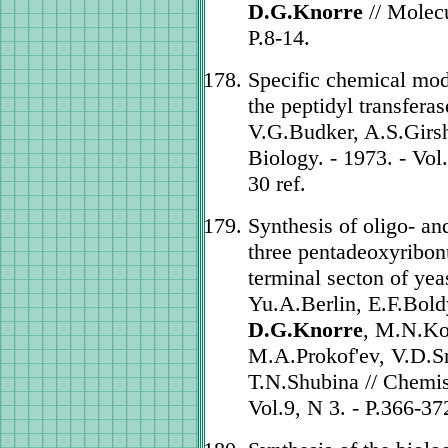
D.G.Knorre
// Molecu
P.8-14.
Specific chemical modi
the peptidyl transfera
V.G.Budker, A.S.Girs
Biology. - 1973. - Vol.
30 ref.
Synthesis of oligo- an
three pentadeoxyribonu
terminal secton of ye
Yu.A.Berlin, E.F.Bol
D.G.Knorre
, M.N.Ko
M.A.Prokof'ev, V.D.S
T.N.Shubina // Chemis
Vol.9, N 3. - P.366-372