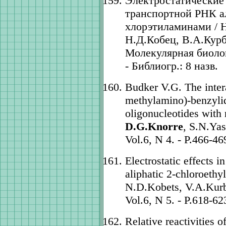
Электростатические
транспортной РНК а
хлорэтиламинами / 
Н.Д.Кобец, В.А.Курб
Молекулярная биология
- Библиогр.: 8 назв.
Budker V.G. The inter
methylamino)-benzylid
oligonucleotides with
D.G.Knorre
, S.N.Yas
Vol.6, N 4. - P.466-46
Electrostatic effects i
aliphatic 2-chloroethy
N.D.Kobets, V.A.Kurba
Vol.6, N 5. - P.618-62
Relative reactivities 