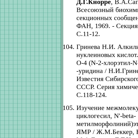
Д.Г.Кнорре
, В.А.Са
Всесоюзный биохими
секционных сообщени
ФАН, 1969. - Секция
С.11-12.
Гринева Н.И. Алкил
нуклеиновых кислот. I
O-4 (N-2-хлорэтил-N
-уридина / Н.И.Грин
Известия Сибирског
СССР. Серия химическ
С.118-124.
Изучение межмолеку
циклогесил, N'-beta- 
метилморфолиний)эт
ЯМР / Ж.М.Беккер,