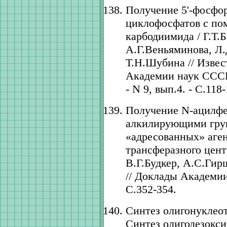
Получение 5'-фосфор
циклофосфатов с по
карбодиимида / Г.Т.
А.Г.Веньяминова, Л
Т.Н.Шубина // Извес
Академии наук СССР.
- N 9, вып.4. - С.118-
Получение N-ацилф
алкилирующими гру
«адресованных» аген
трансферазного цент
В.Г.Будкер, А.С.Ги
// Доклады Академии 
С.352-354.
Синтез олигонуклео
Синтез олигодезокс