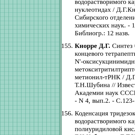
водорастворимого ка
нуклеотидах / Д.Г.К
Сибирского отделен
химических наук. - 19
Библиогр.: 12 назв.
Кнорре Д.Г.
Синтез 
концевого тетрапептид
N'-оксисукцинимидн
метокситритилтрипт
метионил-тРНК / Д.Г
Т.Н.Шубина // Извес
Академии наук СССР.
- N 4, вып.2. - С.123-
Коденсация тридезо
водорастворимого к
полиуридиловой кисл