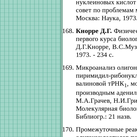
нуклеиновых кислот
совет по проблемам 
Москва: Наука, 1973. 
Кнорре Д.Г.
Физичес
первого курса биоло
Д.Г.Кнорре, В.С.Муз
1973. - 234 с.
Микроанализ олигон
пиримидил-рибонукл
валиновой тРНК
, 
1
производным аденило
М.А.Грачев, Н.И.Гр
Молекулярная биология
Библиогр.: 21 назв.
Промежуточные реак