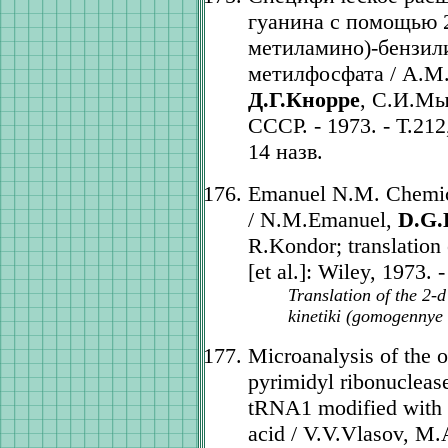
гуанина с помощью 2'
метиламино)-бензили
метилфосфата / А.М.
Д.Г.Кнорре
, С.И.Мы
СССР. - 1973. - Т.212
14 назв.
Emanuel N.M. Chemica
/ N.M.Emanuel,
D.G.
R.Kondor; translation
[et al.]: Wiley, 1973. 
Translation of the 2-d
kinetiki (gomogennye r
Microanalysis of the 
pyrimidyl ribonuclease
tRNA1 modified with a
acid / V.V.Vlasov, M.