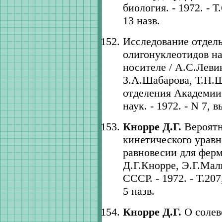
биология. - 1972. - Т.
13 назв.
Исследование отдел
олигонуклеотидов н
носителе / А.С.Леви
З.А.Шабарова, Т.Н.Ш
отделения Академии
наук. - 1972. - N 7, в
Кнорре Д.Г.
Вероятн
кинетического уравн
равновесии для ферм
Д.Г.Кнорре, Э.Г.Мал
СССР. - 1972. - Т.207
5 назв.
Кнорре Д.Г.
О солев