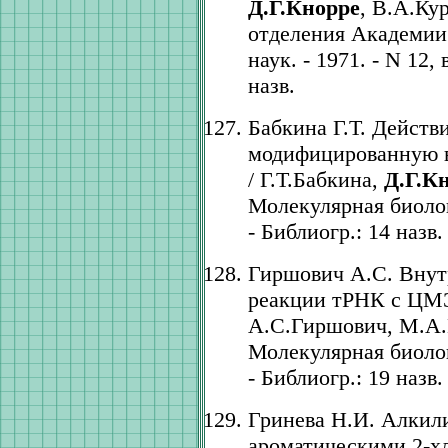
Д.Г.Кнорре
, В.А.Ку
отделения Академии
наук. - 1971. - N 12, 
назв.
Бабкина Г.Т. Действ
модифицированную 
/ Г.Т.Бабкина,
Д.Г.К
Молекулярная биология
- Библиогр.: 14 назв.
Гиршович А.С. Внут
реакции тРНК с ЦМ
А.С.Гиршович, М.А.
Молекулярная биология
- Библиогр.: 19 назв.
Гринева Н.И. Алкил
ароматическими 2-х