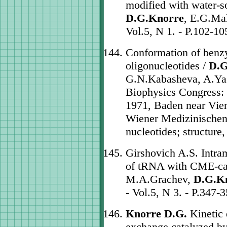
modified with water-s
D.G.Knorre
, E.G.Mal
Vol.5, N 1. - P.102-10
Conformation of benzy
oligonucleotides /
D.G
G.N.Kabasheva, A.Ya.
Biophysics Congress:
1971, Baden near Vien
Wiener Medizinischen 
nucleotides; structure,
Girshovich A.S. Intram
of tRNA with CME-car
M.A.Grachev,
D.G.K
- Vol.5, N 3. - P.347-3
Knorre D.G.
Kinetic 
exchange catalyzed b