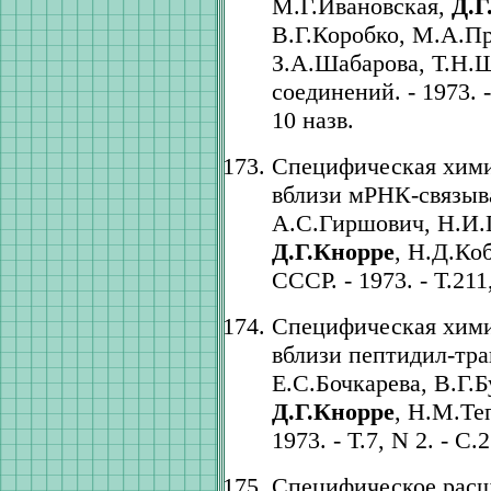
М.Г.Ивановская,
Д.Г
В.Г.Коробко, М.А.П
З.А.Шабарова, Т.Н.
соединений. - 1973. -
10 назв.
Специфическая хим
вблизи мРНК-связыва
А.С.Гиршович, Н.И.Г
Д.Г.Кнорре
, Н.Д.Ко
СССР. - 1973. - Т.211
Специфическая хим
вблизи пептидил-тра
Е.С.Бочкарева, В.Г.
Д.Г.Кнорре
, Н.М.Те
1973. - Т.7, N 2. - С.
Специфическое расщ