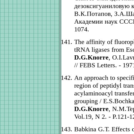
дезоксигуаниловую к
В.К.Потапов, З.А.Ш
Академии наук СССР. 
1074.
The affinity of fluoro
tRNA ligases from Esch
D.G.Knorre
, O.I.La
// FEBS Letters. - 197
An approach to specifi
region of peptidyl tra
acylaminoacyl transfe
grouping / E.S.Bochka
D.G.Knorre
, N.M.Tep
Vol.19, N 2. - P.121-1
Babkina G.T. Effects