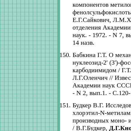
компонентов метил
фенолсульфокислоты
Е.Г.Сайкович, Л.М.Х
отделения Академии
наук. - 1972. - N 7, в
14 назв.
Бабкина Г.Т. О меха
нуклеозид-2' (3')-ф
карбодиимидом / Г.Т
Л.Г.Оленчич // Изве
Академии наук СССР.
- N 2, вып.1. - С.120-
Будкер В.Г. Исследо
хлорэтил-N-метилам
производных моно- 
/ В.Г.Будкер,
Д.Г.Кн