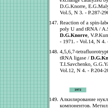
D.G.Knorre, E.G.Malyg
Vol.5, N 3. - P.287-29
Reaction of a spin-lab
poly U and tRNA / A.
D.G.Knorre
, V.P.Kum
- 1971. - Vol.14, N 4.
4,5,6,7-tetrafluorotryp
tRNA ligase /
D.G.Kn
T.I.Savchenko, G.G.Ya
Vol.12, N 4. - P.204-2
1972
Алкилирование нукл
компонентов. Метил