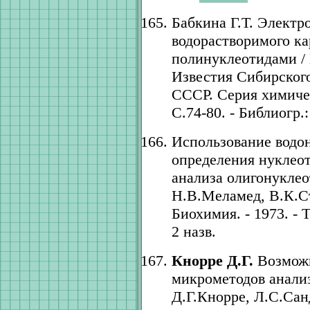
Бабкина Г.Т. Электр
водорастворимого к
полинуклеотидами / 
Известия Сибирског
СССР. Серия химическ
С.74-80. - Библиогр.:
Использование водо
определения нуклеот
анализа олигонуклео
Н.В.Меламед, В.К.Ст
Биохимия. - 1973. - Т
2 назв.
Кнорре Д.Г.
Возможн
микрометодов анализ
Д.Г.Кнорре, Л.С.Сан