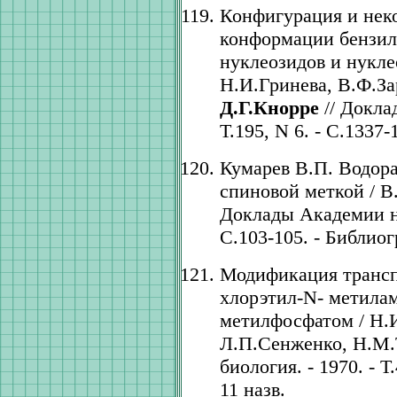
Конфигурация и нек
конформации бензил
нуклеозидов и нукле
Н.И.Гринева, В.Ф.За
Д.Г.Кнорре
// Докла
Т.195, N 6. - С.1337-
Кумарев В.П. Водор
спиновой меткой / В
Доклады Академии нау
С.103-105. - Библиогр
Модификация транспо
хлорэтил-N- метилам
метилфосфатом / Н.
Л.П.Сенженко, Н.М.
биология. - 1970. - Т.
11 назв.