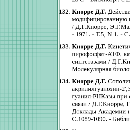
Кнорре Д.Г.
Действи
модифицированную 
/ Д.Г.Кнорре, Э.Г.М
- 1971. - Т.5, N 1. - 
Кнорре Д.Г.
Кинетич
пирофосфат-АТФ, ка
синтетазами / Д.Г.Кн
Молекулярная биология
Кнорре Д.Г.
Сополим
акрилилгуанозин-2',
гуанил-РНКазы при 
связи / Д.Г.Кнорре,
Доклады Академии нау
С.1089-1090. - Библио