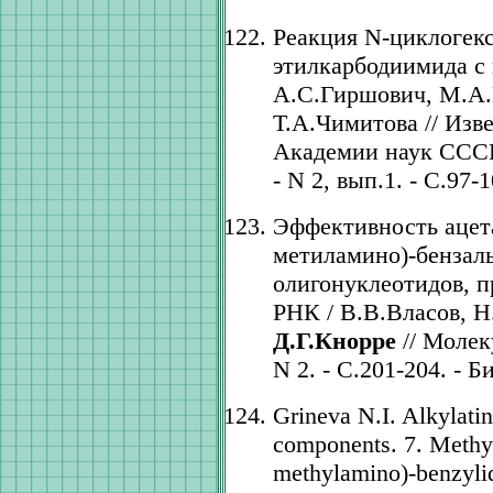
Реакция N-циклогекс
этилкарбодиимида с 
А.С.Гиршович, М.А.
Т.А.Чимитова // Изв
Академии наук СССР.
- N 2, вып.1. - С.97-1
Эффективность ацета
метиламино)-бензал
олигонуклеотидов, 
РНК / В.В.Власов, Н
Д.Г.Кнорре
// Молеку
N 2. - С.201-204. - Б
Grineva N.I. Alkylatin
components. 7. Methyl
methylamino)-benzylid