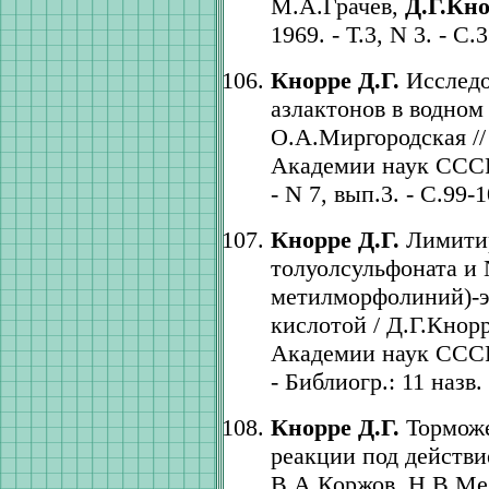
М.А.Грачев,
Д.Г.Кн
1969. - Т.3, N 3. - С.
Кнорре Д.Г.
Исследо
азлактонов в водном 
О.А.Миргородская //
Академии наук СССР.
- N 7, вып.3. - С.99-1
Кнорре Д.Г.
Лимитир
толуолсульфоната и 
метилморфолиний)-э
кислотой / Д.Г.Кнор
Академии наук СССР. 
- Библиогр.: 11 назв.
Кнорре Д.Г.
Торможе
реакции под действи
В.А.Коржов, Н.В.Мел