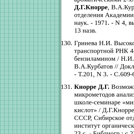
Д.Г.Кнорре
, В.А.Ку
отделения Академии
наук. - 1971. - N 4, в
13 назв.
Гринева Н.И. Высок
транспортной РНК 4
бензиламином / Н.И
В.А.Курбатов // Док
- Т.201, N 3. - С.609-
Кнорре Д.Г.
Возможн
микрометодов анализ
школе-семинаре «ми
кислот» / Д.Г.Кнорр
СССР, Сибирское от
институт органическ
23 с. - Библиогр.: с.2