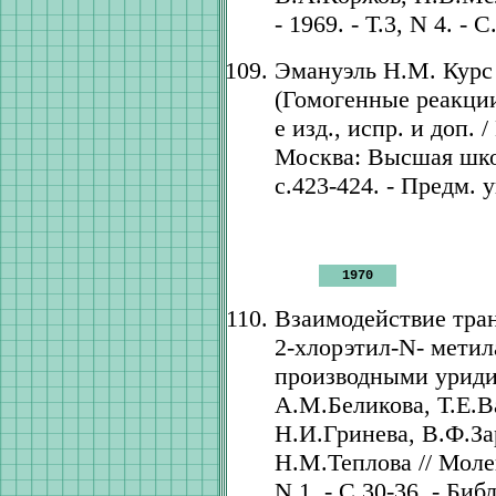
- 1969. - Т.3, N 4. - 
Эмануэль Н.М. Курс
(Гомогенные реакции)
е изд., испр. и доп.
Москва: Высшая школа
с.423-424. - Предм. у
1970
Взаимодействие тра
2-хлорэтил-N- метил
производными уридин
А.М.Беликова, Т.Е.В
Н.И.Гринева, В.Ф.З
Н.М.Теплова // Молек
N 1. - С.30-36. - Биб