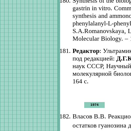
Synthesis of the biolo
gastrin in vitro. Com
synthesis and ammonol
phenylalanyl-L-phenyl
S.A.Romanovskaya, L.
Molecular Biology. – 
Редактор
: Ультрами
под редакцией:
Д.Г.
наук СССР, Научный
молекулярной биолог
164 с.
1974
Власов В.В. Реакци
остатков гуанозина