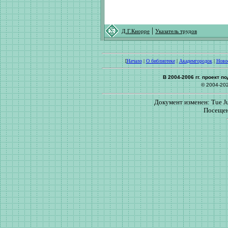
|
Д.Г.Кнорре
Указатель трудов
[
Начало
|
О библиотеке
|
Академгородок
|
Ново
В 2004-2006 гг. проект 
© 2004-20
Документ изменен: Tue Ju
Посещен