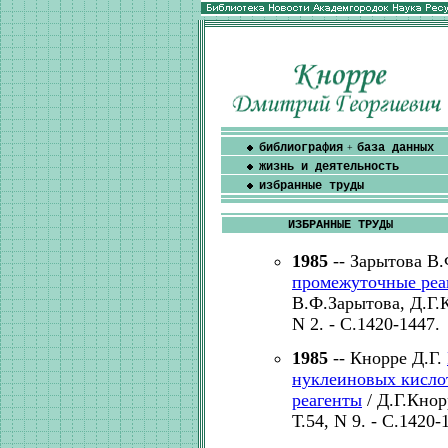
библиография
база данных
+
жизнь и деятельность
избранные труды
ИЗБРАННЫЕ ТРУДЫ
1985
-- Зарытова В
промежуточные реа
В.Ф.Зарытова, Д.Г.К
N 2. - С.1420-1447.
1985
-- Кнорре Д.Г.
нуклеиновых кисло
реагенты
/ Д.Г.Кнор
Т.54, N 9. - С.1420-