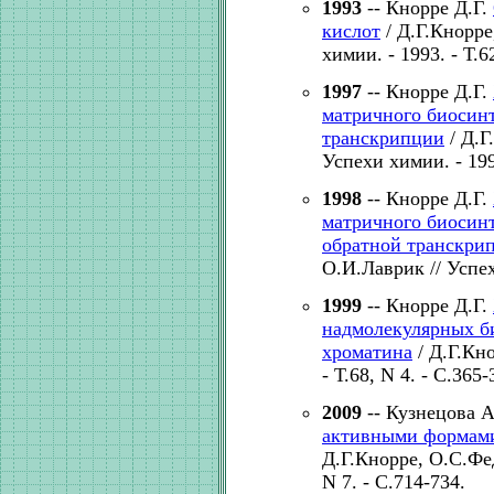
1993
-- Кнорре Д.Г.
кислот
/ Д.Г.Кнорре
химии. - 1993. - Т.62
1997
-- Кнорре Д.Г.
матричного биосинт
транскрипции
/ Д.Г
Успехи химии. - 1997
1998
-- Кнорре Д.Г.
матричного биосинт
обратной транскри
О.И.Лаврик // Успехи
1999
-- Кнорре Д.Г.
надмолекулярных б
хроматина
/ Д.Г.Кно
- Т.68, N 4. - С.365-
2009
-- Кузнецова 
активными формами
Д.Г.Кнорре, О.С.Фед
N 7. - С.714-734.