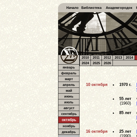
Начало
Библиотека
Академгородок
2010
2011
2012
2013
2014
2024
2025
2026
январь
февраль
март
10 октября
•
1970 г.
апрель
май
июнь
•
55 лет
июль
(1960)
август
•
85 лет
сентябрь
октябрь
ноябрь
16 октября
•
25 лет
декабрь
(1990)