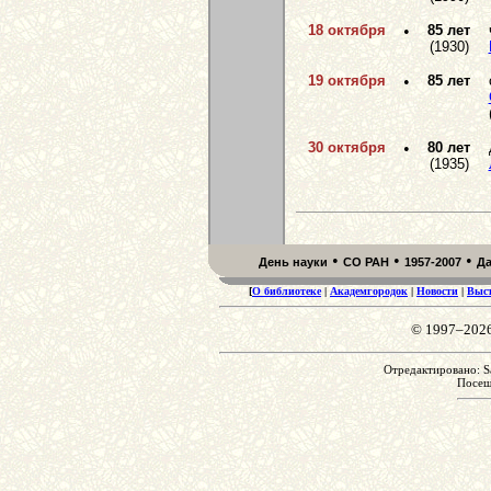
18 октября
•
85 лет
(1930)
19 октября
•
85 лет
30 октября
•
80 лет
(1935)
•
•
•
День науки
СО РАН
1957-2007
Д
[
О библиотеке
|
Академгородок
|
Новости
|
Выс
© 1997–202
Отредактировано: Sa
Посе