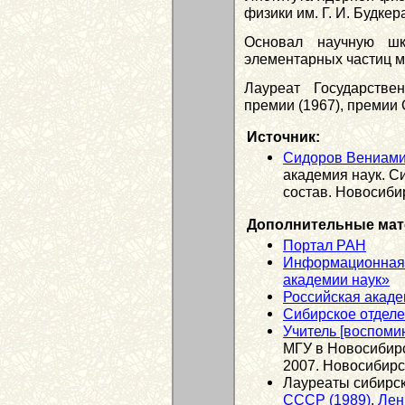
физики им. Г. И. Будке
Основал научную шк
элементарных частиц м
Лауреат Государств
премии (1967), премии
Источник:
Сидоров Вениами
академия наук. С
состав. Новосибир
Дополнительные мат
Портал РАН
Информационная 
академии наук»
Российская акаде
Сибирское отдел
Учитель [воспоми
МГУ в Новосибир
2007. Новосибирск
Лауреаты сибирск
СССР (1989)
,
Лен