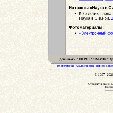
Из газеты «Наука в С
К 75-летию члена
Наука в Сибири.
2
Фотоматериалы:
«Электронный фо
•
•
•
День науки
СО РАН
1957-2007
Д
[
О библиотеке
|
Академгородок
|
Новости
|
Выс
© 1997–202
Отредактировано: Mo
Посе