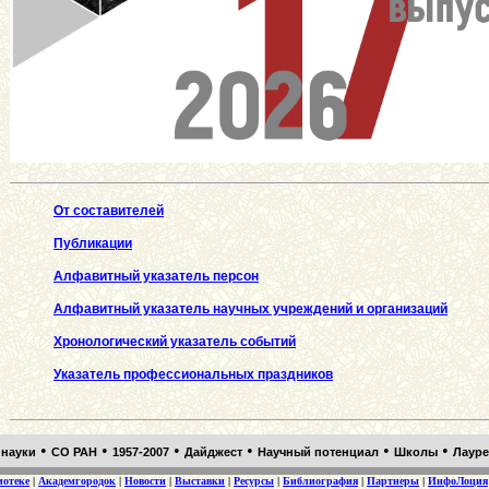
От составителей
Публикации
Aлфавитный указатель персон
Aлфавитный указатель научных учреждений и организаций
Хронологический указатель событий
Указатель профессиональных праздников
•
•
•
•
•
•
 науки
СО РАН
1957-2007
Дайджест
Научный потенциал
Школы
Лаур
иотеке
|
Академгородок
|
Новости
|
Выставки
|
Ресурсы
|
Библиография
|
Партнеры
|
ИнфоЛоция