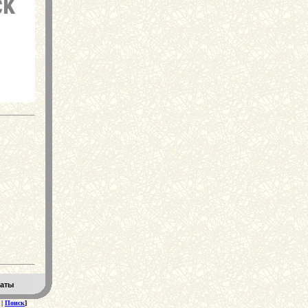
еаты
|
Поиск
]