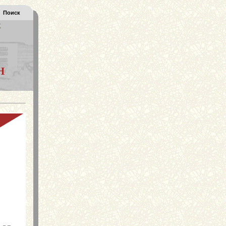
Поиск
К
Н