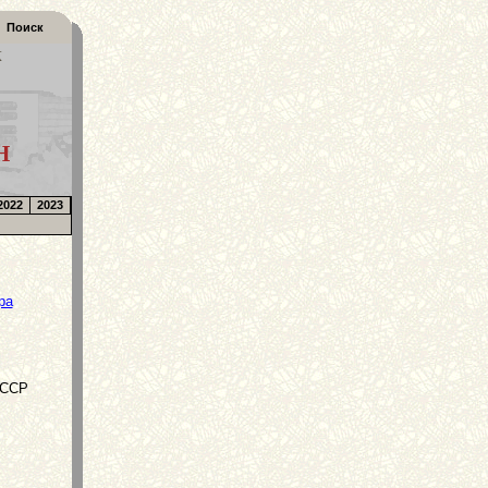
Поиск
К
Н
2022
2023
ра
СССР