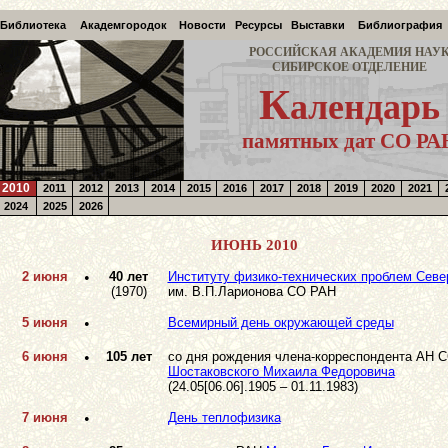
Библиотека
Академгородок
Новости
Ресурсы
Выставки
Библиография
РОССИЙСКАЯ АКАДЕМИЯ НАУ
СИБИРСКОЕ ОТДЕЛЕНИЕ
К
алендарь
памятных дат СО РА
2010
2011
2012
2013
2014
2015
2016
2017
2018
2019
2020
2021
2024
2025
2026
ИЮНЬ 2010
2 июня
•
40 лет
Институту физико-технических проблем Севе
(1970)
им. В.П.Ларионова СО РАН
5 июня
•
Всемирный день окружающей среды
6 июня
•
105 лет
со дня рождения члена-корреспондента АH 
Шостаковского Михаила Федоровича
(24.05[06.06].1905 – 01.11.1983)
7 июня
•
День теплофизика