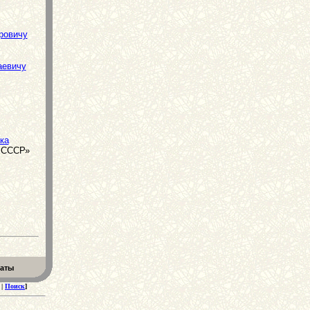
ровичу
аевичу
ка
Н СССР»
еаты
|
Поиск
]