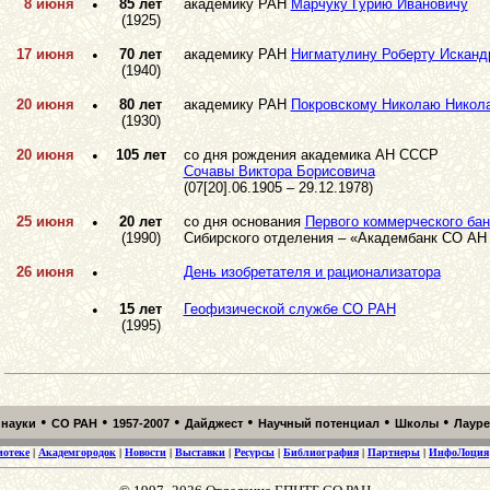
8 июня
•
85 лет
академику РАН
Марчуку Гурию Ивановичу
(1925)
17 июня
•
70 лет
академику РАН
Нигматулину Роберту Исканд
(1940)
20 июня
•
80 лет
академику РАН
Покровскому Николаю Никол
(1930)
20 июня
•
105 лет
со дня рождения академика АН СССР
Сочавы Виктора Борисовича
(07[20].06.1905 – 29.12.1978)
25 июня
•
20 лет
со дня основания
Первого коммерческого бан
(1990)
Сибирского отделения – «Академбанк СО А
26 июня
•
День изобретателя и рационализатора
•
15 лет
Геофизической службе СО РАН
(1995)
•
•
•
•
•
•
 науки
СО РАН
1957-2007
Дайджест
Научный потенциал
Школы
Лаур
иотеке
|
Академгородок
|
Новости
|
Выставки
|
Ресурсы
|
Библиография
|
Партнеры
|
ИнфоЛоция