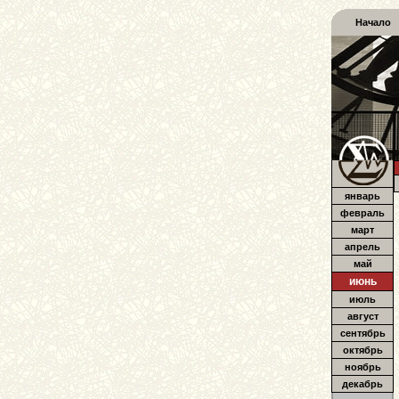
Начало
январь
февраль
март
апрель
май
июнь
июль
август
сентябрь
октябрь
ноябрь
декабрь