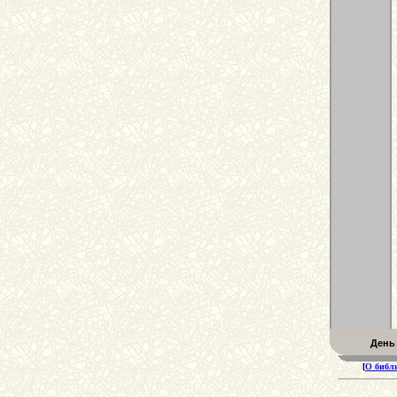
День
[
О библ