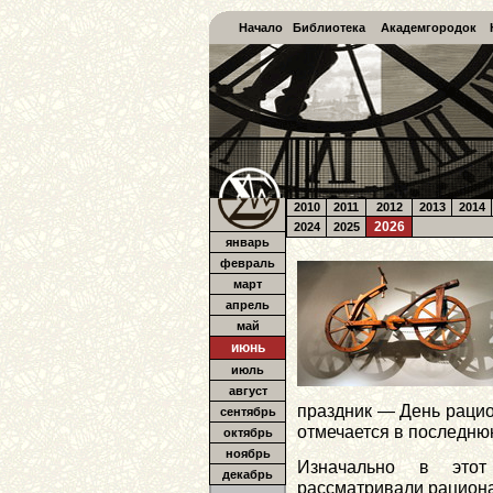
Начало
Библиотека
Академгородок
2010
2011
2012
2013
2014
2026
2024
2025
январь
февраль
март
апрель
май
июнь
июль
август
праздник — День рацио
сентябрь
отмечается в последню
октябрь
ноябрь
Изначально в этот
декабрь
рассматривали рациона