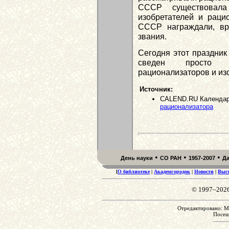
СССР существовала
изобретателей и раци
СССР награждали, вр
звания.
Сегодня этот праздник
сведен просто к
рационализаторов и из
Источник:
CALEND.RU Календар
рационализатора
•
•
•
День науки
СО РАН
1957-2007
Д
[
О библиотеке
|
Академгородок
|
Новости
|
Выс
© 1997–202
Отредактировано: Mo
Посе