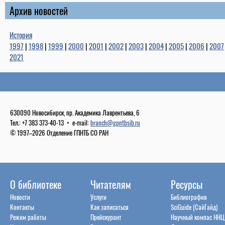
Архив новостей
История
1997
|
1998
|
1999
|
2000
|
2001
|
2002
|
2003
|
2004
|
2005
|
2006
|
2007
2021
630090 Новосибирск, пр. Академика Лаврентьева, 6
Тел.: +7 383 373-40-13 • e-mail:
branch@gpntbsib.ru
© 1997–2026 Отделение ГПНТБ СО РАН
О библиотеке
Читателям
Ресурсы
Новости
Услуги
Библиография
Контакты
Как записаться
SciGuide (СайГайд)
Режим работы
Прейскурант
Научный компас ННЦ