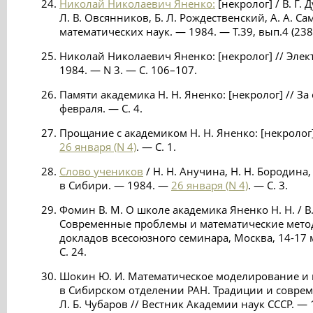
Николай Николаевич Яненко:
[некролог] / В. Г. 
Л. В. Овсянников, Б. Л. Рождественский, А. А. С
математических наук. — 1984. — Т.39, вып.4 (238)
Николай Николаевич Яненко: [некролог] // Эле
1984. — N 3. — С. 106–107.
Памяти академика Н. Н. Яненко: [некролог] // За
февраля. — С. 4.
Прощание с академиком Н. Н. Яненко: [некролог]
26 января (N 4)
. — С. 1.
Слово учеников
/ Н. Н. Анучина, Н. Н. Бородина,
в Сибири. — 1984. —
26 января (N 4)
. — С. 3.
Фомин В. М. О школе академика Яненко Н. Н. / В.
Современные проблемы и математические мето
докладов всесоюзного семинара, Москва, 14-17 м
С. 24.
Шокин Ю. И. Математическое моделирование и
в Сибирском отделении РАН. Традиции и соврем
Л. Б. Чубаров // Вестник Академии наук СССР. — 