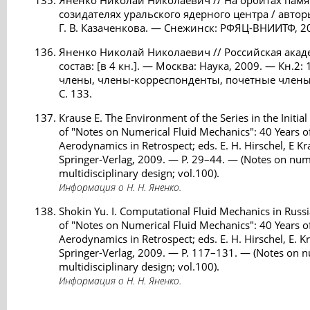
Яненко Николай Николаевич // На орбитах памят
созидателях уральского ядерного центра / автор
Г. В. Казаченкова. — Снежинск: РФЯЦ-ВНИИТФ, 20
Яненко Николай Николаевич // Российская ака
состав: [в 4 кн.]. — Москва: Наука, 2009. — Кн.
члены, члены-корреспонденты, почетные члены
С. 133.
Krause E. The Environment of the Series in the Initia
of "Notes on Numerical Fluid Mechanics": 40 Years 
Aerodynamics in Retrospect; eds. E. H. Hirschel, E Kr
Springer-Verlag, 2009. — P. 29–44. — (Notes on num
multidisciplinary design; vol.100).
Информация о Н. Н. Яненко.
Shokin Yu. I. Computational Fluid Mechanics in Russi
of "Notes on Numerical Fluid Mechanics": 40 Years 
Aerodynamics in Retrospect; eds. E. H. Hirschel, E. K
Springer-Verlag, 2009. — P. 117–131. — (Notes on n
multidisciplinary design; vol.100).
Информация о Н. Н. Яненко.