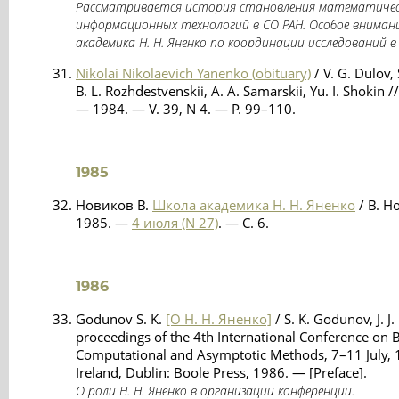
Рассматривается история становления математичес
информационных технологий в СО РАН. Особое вниман
академика Н. Н. Яненко по координации исследований 
Nikolai Nikolaevich Yanenko (obituary)
/ V. G. Dulov,
B. L. Rozhdestvenskii, A. A. Samarskii, Yu. I. Shokin
— 1984. — V. 39, N 4. — P. 99–110.
1985
Новиков В.
Школа академика Н. Н. Яненко
/ В. Н
1985. —
4 июля (N 27)
. — С. 6.
1986
Godunov S. K.
[О Н. Н. Яненко]
/ S. K. Godunov, J. J.
proceedings of the 4th International Conference on 
Computational and Asymptotic Methods, 7–11 July, 
Ireland, Dublin: Boole Press, 1986. — [Preface].
О роли Н. Н. Яненко в организации конференции.