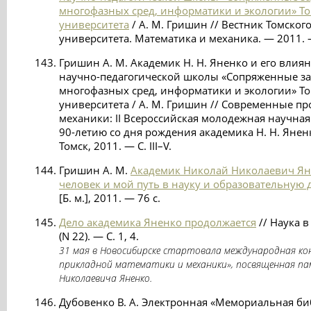
многофазных сред, информатики и экологии» То
университета
/ А. М. Гришин // Вестник Томског
университета. Математика и механика. — 2011. 
Гришин А. М. Академик Н. Н. Яненко и его влия
научно-педагогической школы «Сопряженные з
многофазных сред, информатики и экологии» То
университета / А. М. Гришин // Современные п
механики: II Всероссийская молодежная научна
90-летию со дня рождения академика Н. Н. Яненко
Томск, 2011. — С. III–V.
Гришин А. М.
Академик Николай Николаевич Яне
человек и мой путь в науку и образовательную д
[Б. м.], 2011. — 76 с.
Дело академика Яненко продолжается
// Наука 
(N 22). — С. 1, 4.
31 мая в Новосибирске стартовала международная ко
прикладной математики и механики», посвященная па
Николаевича Яненко.
Дубовенко В. А. Электронная «Мемориальная б