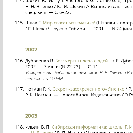
Шокин Ю. И. Путь ученого: к 80–летию со дня р
Н. Н. Яненко / Ю. И. Шокин // Вычислительные т
спец. вып. — С. 6–22.
Шпак Г.
Мир спасет математика!
(Штрихи к портре
/ Г. Шпак // Наука в Сибири. — 2001. — N 24 (июн
2002
Дубовенко В.
Бессмертны дела людей...
/ В. Дубо
2002. — 7 июня (N 22-23). — С. 11.
Мемориальная библиотека академика Н. Н. Яненко в 
технологий СО РАН.
Нотман Р. К.
Секрет «засекреченного» Яненко
/ Р
Р. К. Нотман. — Новосибирск: Издательство СО РА
2003
Ильин В. П.
Сибирская информатика: школы Г. И.
Н. Н. Яненко
/ В. П. Ильин // История информати