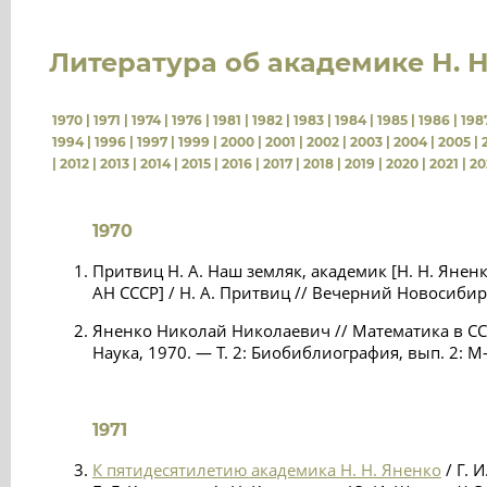
Литература об академике Н. Н
1970
|
1971
|
1974
|
1976
|
1981
|
1982
|
1983
|
1984
|
1985
|
1986
|
198
1994
|
1996
|
1997
|
1999
|
2000
|
2001
|
2002
|
2003
|
2004
|
2005
|
|
2012
|
2013
|
2014
|
2015
|
2016
|
2017
|
2018
|
2019
|
2020
|
2021
|
20
1970
Притвиц Н. А. Наш земляк, академик [Н. Н. Яне
АН СССР] / Н. А. Притвиц // Вечерний Новосибир
Яненко Николай Николаевич // Математика в СС
Наука, 1970. — Т. 2: Биобиблиография, вып. 2: М-
1971
К пятидесятилетию академика Н. Н. Яненко
/ Г. И