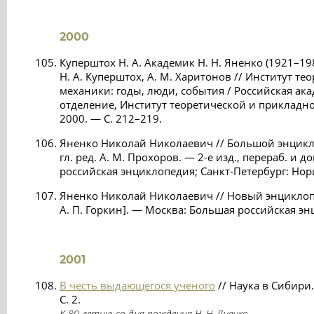
2000
Куперштох Н. А. Академик Н. Н. Яненко (1921–198
Н. А. Куперштох, А. М. Харитонов // Институт т
механики: годы, люди, события / Российская ак
отделение, Институт теоретической и прикладн
2000. — С. 212–219.
Яненко Николай Николаевич // Большой энцикл
гл. ред. А. М. Прохоров. — 2-е изд., перераб. и 
российская энциклопедия; Санкт-Петербург: Нори
Яненко Николай Николаевич // Новый энциклопед
А. П. Горкин]. — Москва: Большая российская эн
2001
В честь выдающегося ученого
// Наука в Сибири.
С. 2.
К 80-летию со дня рождения Н. Н. Яненко.