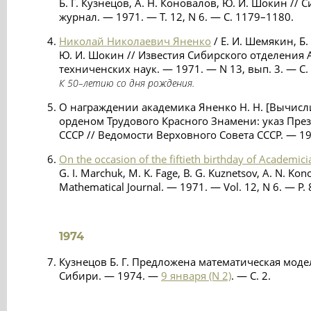
Б. Г. Кузнецов, А. Н. Коновалов, Ю. И. Шокин /
журнал. — 1971. — Т. 12, N 6. — С. 1179–1180.
Николай Николаевич Яненко
/ Е. И. Шемякин, Б.
Ю. И. Шокин // Известия Сибирского отделения 
техниченских наук. — 1971. — N 13, вып. 3. — C.
К 50–летию со дня рождения.
О награждении академика Яненко Н. Н. [Вычисл
орденом Трудового Красного Знамени: указ Пре
СССР // Ведомости Верховного Совета СССР. — 197
On the occasion of the fiftieth birthday of Academic
G. I. Marchuk, M. K. Fage, B. G. Kuznetsov, A. N. Kono
Mathematical Journal. — 1971. — Vol. 12, N 6. — P.
1974
Кузнецов Б. Г. Предложена математическая модель 
Сибири. — 1974. —
9 января (N 2)
. — С. 2.