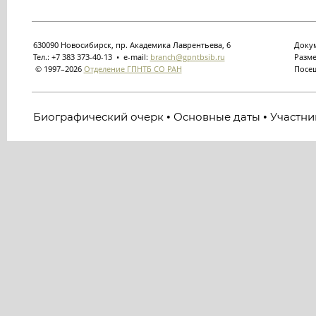
630090 Новосибирск, пр. Академика Лаврентьева, 6
Докум
Тел.: +7 383 373-40-13 • e-mail:
branch@gpntbsib.ru
Разме
© 1997–2026
Отделение ГПНТБ СО РАН
Посещ
Биографический очерк
Основные даты
Участни
•
•