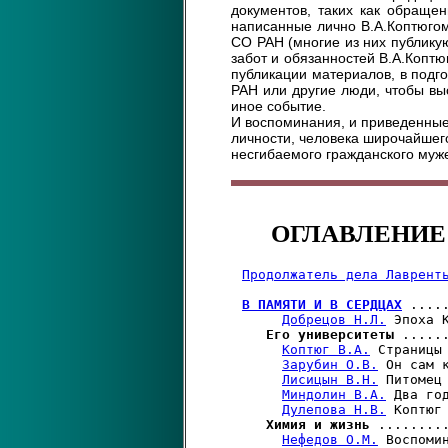
документов, таких как обращен
написанные лично В.А.Коптюгом
СО РАН (многие из них публику
забот и обязанностей В.А.Коптюг
публикации материалов, в подг
РАН или другие люди, чтобы выс
иное событие.
И воспоминания, и приведенные
личности, человека широчайшего
несгибаемого гражданского муже
ОГЛАВЛЕНИЕ
Продолжатель дела Лаврент
В ПАМЯТИ И В СЕРДЦАХ
 ....
Добрецов Н.Л.
 Эпоха 
Его университеты
 .....
Коптюг В.А.
 Страницы
Зарубин О.В.
 Он сам 
Лисицын В.Н.
 Питомец
Миндолин В.А.
 Два го
Дулепова Н.В.
 Коптюг
Химия и жизнь
 ........
Нефедов О.М.
 Воспоми