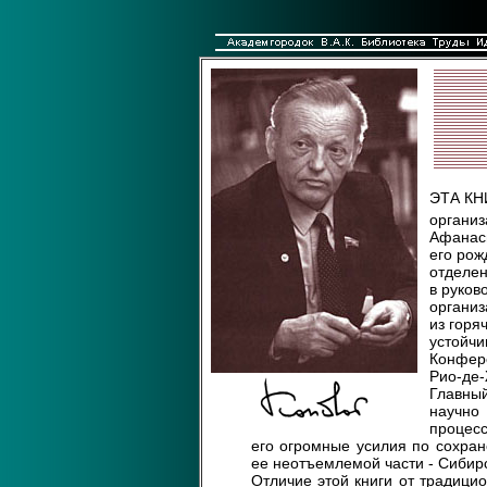
ЭТА КН
организ
Афанась
его рож
отделен
в руков
организ
из горя
устойчи
Конфер
Рио-де
Главны
научно
процесс
его огромные усилия по сохран
ее неотъемлемой части - Сибирс
Отличие этой книги от традици