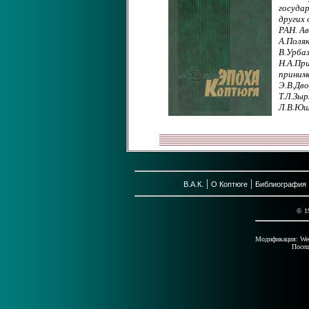
госуда
других
РАН. Ав
А.Поляк
В.Урба
Н.А.Пр
принима
Э.В.Дво
Т.Л.Зыр
Л.В.Юш
|
|
В.А.К.
О Коптюге
Библиография
© 1
Модификация: Wed 
Посе