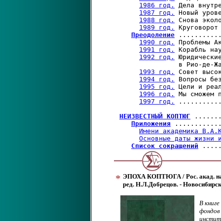
1986 год.
 Дела внутр
1987 год.
 Новый уров
1988 год.
 Снова экол
1989 год.
 Круговорот
Преодоление
 ..........
1990 год.
 Проблемы А
1991 год.
 Корабль на
1992 год.
 Юридические
                в Рио-де-Жа
1993 год.
 Совет высо
1994 год.
 Вопросы бе
1995 год.
 Цели и реа
1996 год.
 Мы сможем 
1997 год.
 ..........
НЕИЗВЕСТНЫЙ КОПТЮГ
 ......
Приложения
 ...........
Имени академика В.А.
Основные даты жизни 
Список сокращений
*
ЭПОХА КОПТЮГА / Рос. акад. наук
ред. Н.Л.Добрецов. - Новосибирск:
В книг
фондов
инстит