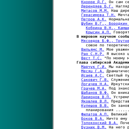
Кнорре Д.Г.
 Он сам с
Дерендяев Б.Г.
 Нагля
Митасов М.М.
 Наш дир
Герасимова Т.Н.
 Мечт
Петров А.К.
 Нормальн
Шубин В.Г., Бородкин
Кобрина В.Н., Камш
Крысин А.П.
 Говоря
В мировом научном сооб
Мясоедов Б.Ф., Трутн
        союзе по теоретичес
Вильямс М.
 Мое уваже
Рао С.Н.Р.
 Я высоко 
Вест Т.С.
 "По моему 
Глава сибирской Академ
Марчук Г.И.
 Мы наход
Месяц Г.А.
 Драматиче
Исаев А.С.
 Светлый п
Сакович Г.В.
 Служени
Логачев Н.А.
 Иркутск
Грачев М.А.
 Под знак
Шабанов В.Ф.
 Он вник
Ларионов В.П.
 Устрем
Яковлев В.Л.
 Предста
Кулешов В.В.
 Он зано
        планирования ......
Филатов А.П.
 Великий
Боков В.А.
 Ничто ему
Толоконский В.А.
 Поч
Бузник В.М.
 На него 