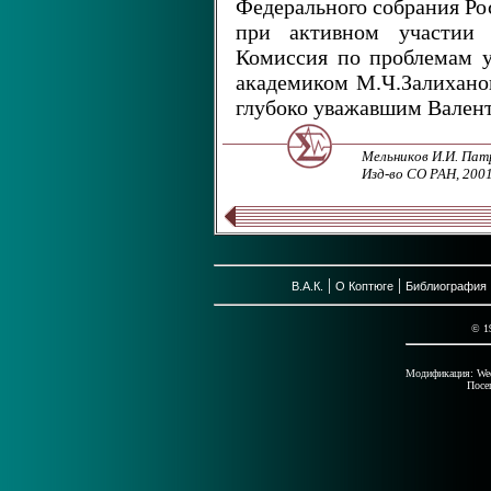
Федерального собрания Ро
при активном участии
Комиссия по проблемам ус
академиком М.Ч.Залихано
глубоко уважавшим Валент
Мельников И.И. Пат
Изд-во СО РАН, 2001.
|
|
В.А.К.
О Коптюге
Библиография
© 1
Модификация: Wed 
Посе