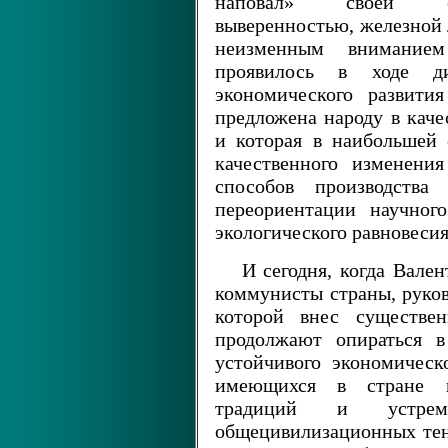
наповал» своей стр
выверенностью, железной 
неизменным внимание
проявилось в ходе д
экономического развити
предложена народу в каче
и которая в наибольшей 
качественного изменения
способов производства 
переориентации научног
экологического равновесия
И сегодня, когда Вале
коммунисты страны, руков
которой внес существен
продолжают опираться в
устойчивого экономическ
имеющихся в стране п
традиций и устре
общецивилизационных тен