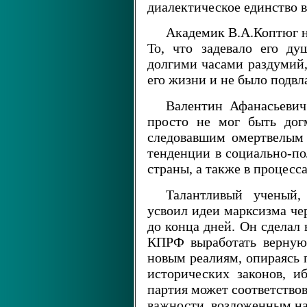
диалектическое единство в
Академик В.А.Коптюг 
То, что задевало его д
долгими часами раздумий,
его жизни и не было подв
Валентин Афанасьевич
просто не мог быть дог
следовавшим омертвелым 
тенденции в социально-п
страны, а также в процесс
Талантливый ученый,
усвоил идеи марксизма че
до конца дней. Он сделал 
КПРФ выработать верную
новым реалиям, опираясь 
исторических законов, и
партия может соответство
важности, возложенным на