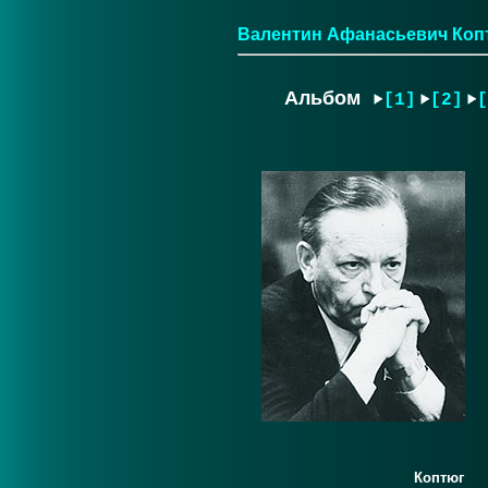
Валентин Афанасьевич Коп
Альбом
[1]
[2]
[
Коптюг