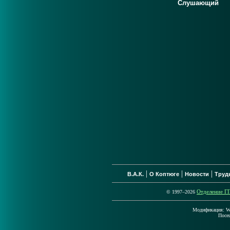
Слушающий
|
|
|
В.А.К.
О Коптюге
Новости
Труд
Отделение 
© 1997–2026
Модификация: Wed
Посе