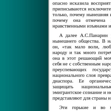
опасно исказила восприят
приписываются исключите
только, почему нынешняя 
почему она отмечена 
нравственными изъянами и
А далее А.С.Панарин 
нынешнего общества. В н
он, «так мало воли, лю
народу и так много потреб
она в этот решающий мо
себя не с собственным нар
преуспевающих госуда
национального слоя превра
диаспора. Ее органиче
защищать национальн
эмигрантское сознание и н
представляют для страны 
Эти горькие и во м