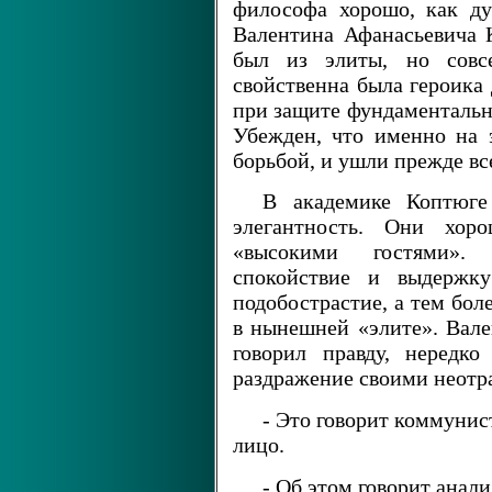
философа хорошо, как ду
Валентина Афанасьевича К
был из элиты, но совс
свойственна была героика 
при защите фундаментально
Убежден, что именно на э
борьбой, и ушли прежде вс
В академике Коптюге 
элегантность. Они хор
«высокими гостями».
спокойствие и выдержку
подобострастие, а тем бол
в нынешней «элите». Вал
говорил правду, нередк
раздражение своими неотр
- Это говорит коммунист,
лицо.
- Об этом говорит анали