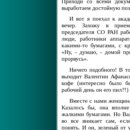
Приходи со всеми докум
выработаем достойную поз
И вот я поехал к ака
вечер. Захожу в прием
председателя СО РАН рабо
люди, работники аппара
какими-то бумагами, с к
«Ну, - думаю, - домой пр
прорвусь».
Ничего подобного! В т
выходит Валентин Афанась
кофе (интересно было б
рабочий день он его пил?!)
Вместе с нами женщин
Казалось бы, она вполн
жалкими бумагами. Но Вал
во все вникает сам, есл
понять. И он, зеленый от 