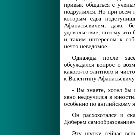
привык общаться с учены
подружился. Но при всем п
которым едва подступиш
Афанасьевичем, даже бе
удовольствие, потому что 
и таким интересом к соб
нечто неведомое.
Однажды после засе
обсуждался вопрос о воз
какого-то элитного и чист
к Валентину Афанасьевичу 
- Вы знаете, хотел бы 
явно недоучился в юности
особенно по английскому я
Он расхохотался и ск
Доберем самообразованием
Эту шутку сейчас всп