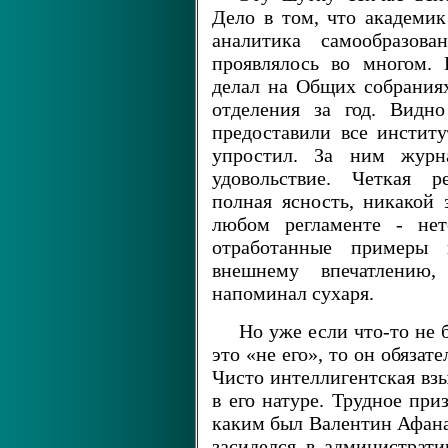
Дело в том, что академик
аналитика самообразов
проявлялось во многом. 
делал на Общих собраниях
отделения за год. Видн
предоставили все институ
упростил. За ним журн
удовольствие. Четкая р
полная ясность, никакой
любом регламенте - нет
отработанные примеры и
внешнему впечатлению
напоминал сухаря.
Но уже если что-то не 
это «не его», то он обязат
Чисто интеллигентская вз
в его натуре. Трудное при
каким был Валентин Афанас
засиделся в администрати