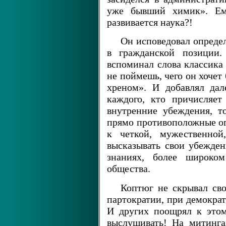
уже бывший химик». Ем
развивается наука?!
Он исповедовал определ
в гражданской позиции.
вспоминал слова классика 
не поймешь, чего он хочет
хреном». И добавлял дал
каждого, кто причисляет
внутренние убеждения, т
прямо противоположные о
к четкой, мужественной
высказывать свои убежде
знаниях, более широком
общества.
Коптюг не скрывал сво
партократии, при демократ
И других поощрял к этом
выслушивать! На митинга