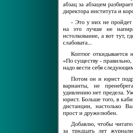
абзац за абзацем разбирае
директора института и кор
- Это у них не пройдет
на это лучше не напира
истолкование, а вот тут, г
слабовата...
Коптюг откидывается н
«По существу - правильно, а
надо вести себя следующим
Потом он и юрист под
варианты, не пренебре
удивлению нет предела. Уж
юрист. Больше того, в каб
дистанции, настолько Ва
прост и дружелюбен.
Добавлю, чтобы читате
за тридцать лет журнал