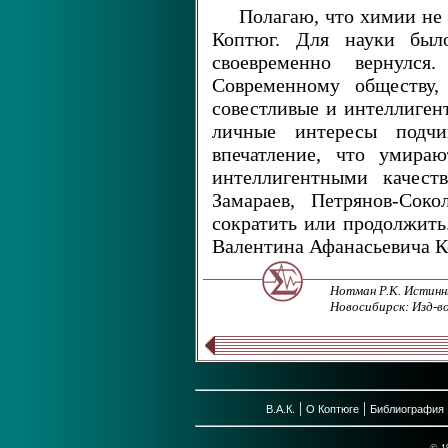
Полагаю, что химии не 
Коптюг. Для науки бы
своевременно вернулс
Современному обществу,
совестливые и интеллиген
личные интересы подчи
впечатление, что умира
интеллигентными качест
Замараев, Петрянов-Сок
сократить или продолжить
Валентина Афанасьевича К
Нотман Р.К. Истинн
Новосибирск: Изд-во
|
|
В.А.К.
О Коптюге
Библиография
© 1