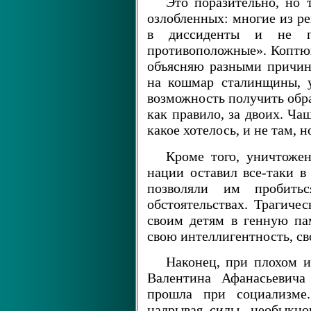
Это поразительно, но
озлобленных: многие из р
в диссиденты и не п
противоположные». Коптюг 
объясняю разными причина
на кошмар сталинщины, у
возможность получить обра
как правило, за двоих. Ча
какое хотелось, и не там, но
Кроме того, уничтоже
нации оставил все-таки в
позволяли им пробит
обстоятельствах. Трагиче
своим детям в генную па
свою интеллигентность, св
Наконец, при плохом 
Валентина Афанасьевича
прошла при социализме.
надрывая силы, необыкно