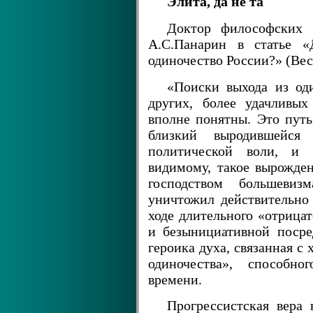
Элита, да не та
Доктор философских
А.С.Панарин в статье «
одиночество России?» (Вес
«Поиски выхода из од
других, более удачливых
вполне понятны. Это путь
близкий выродившейся
политической воли, и 
видимому, такое вырожде
господством большевиз
уничтожил действительно 
ходе длительного «отрицат
и безынициативной посре
героика духа, связанная с
одиночества», способно
времени.
Прогрессистская вера 