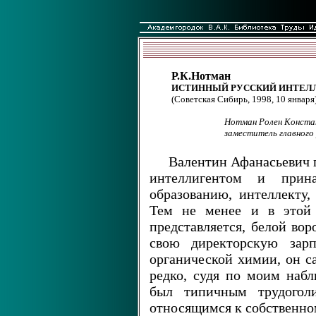
Р.К.Нотман
ИСТИННЫЙ РУССКИЙ ИНТЕЛ
(Советская Сибирь, 1998, 10 января
Нотман Ролен Констан
заместитель главного
Валентин Афанасьевич п
интеллигентом и прин
образованию, интеллекту,
Тем не менее и в этой 
представляется, белой вор
свою директорскую зарп
органической химии, он са
редко, судя по моим набл
был типичным трудоголи
относящимся к собственно