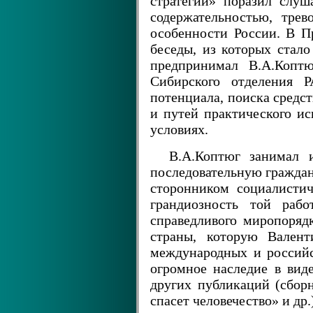
стратегии» поразил слуш
содержательностью, тре
особенности России. В П
беседы, из которых стало
предпринимал В.А.Копт
Сибирского отделения Р
потенциала, поиска средс
и путей практического ис
условиях.
В.А.Коптюг занимал 
последовательную гражда
сторонником социалисти
грандиозность той рабо
справедливого миропорядк
страны, которую Валент
международных и российс
огромное наследие в виде
других публикаций (сбор
спасет человечество» и др.