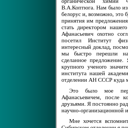
органической химии 
В.А.Коптюга. Нам было из
белорус и, возможно, это 
принятия им предложения
стать директором нашего
Афанасьевич охотно сог
посетил Институт физи
интересный доклад, посмо
мы быстро перешли на
сделанное предложение. 
крупного ученого значит
института нашей академ
отделении АН СССР куда м
Это было мое пер
Афанасьевичем, после к
друзьями. Я постоянно рад
научно-организационной и
Мне хочется вспомнит
Сибирском отделении я по