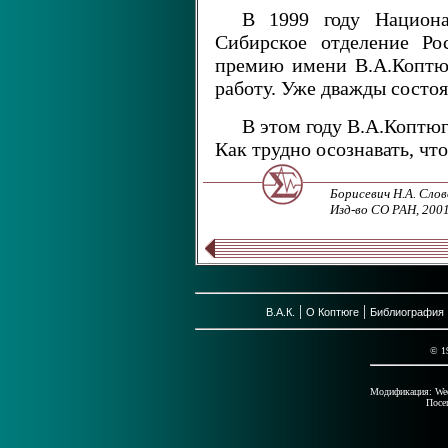
В 1999 году Национа
Сибирское отделение Ро
премию имени В.А.Коптю
работу. Уже дважды состо
В этом году В.А.Коптюг
Как трудно осознавать, что
Борисевич Н.А. Слов
Изд-во СО РАН, 2001.
|
|
В.А.К.
О Коптюге
Библиография
© 1
Модификация: Wed 
Посе