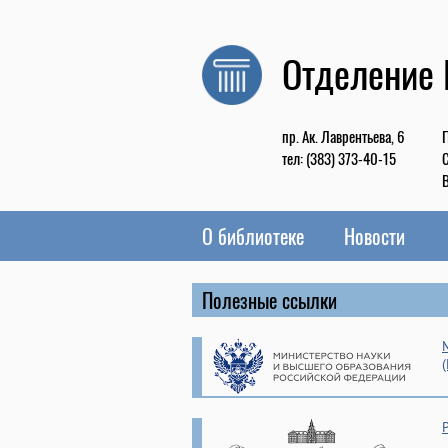
Отделение
пр. Ак. Лаврентьева, 6
П
тел: (383) 373-40-15
С
В
О библиотеке
Новости
Полезные ссылки