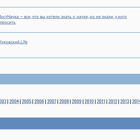
ПостНаука — все, что вы хотели знать о науке, но не знали, у кого
спросить
Жуковский.Life
003
|
2004
|
2005
|
2006
|
2007
|
2008
|
2009
|
2010
|
2011
|
2012
|
2013
|
201