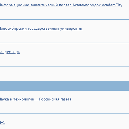
Информационно-аналитический портал Академгородок AcademCity
Новосибирский государственный университет
Академпарк
Наука и технологии — Российская газета
N+1