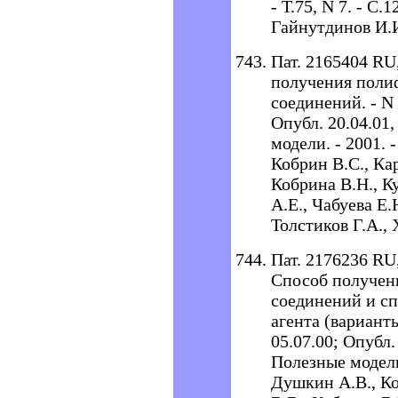
- Т.75, N 7. - С.
Гайнутдинов И.
Пат. 2165404 RU
получения поли
соединений. - N 
Опубл. 20.04.01,
модели. - 2001. -
Кобрин В.С., Кар
Кобрина В.Н., К
А.Е., Чабуева Е.
Толстиков Г.А.,
Пат. 2176236 RU,
Способ получен
соединений и с
агента (варианты
05.07.00; Опубл.
Полезные модели. 
Душкин А.В., Ко