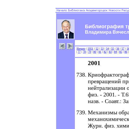
Библиография т
Владимира Вячес
Начало
|
1951
|
52
|
53
|
54
|
55
|
56
|
57
|
5
|
77
|
78
|
79
|
80
|
81
|
82
|
83
|
84
|
85
|
86
2001
Криофрактограф
превращений пр
нейтрализации о
физ. - 2001. - Т.
назв. - Соавт.: 
Механизмы образ
механохимически
Журн. физ. химии.