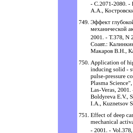
- С.2071-2080. -
А.А., Костровск
Эффект глубоко
механической а
2001. - Т.378, N 
Соавт.: Калинки
Макаров В.Н., К
Application of h
inducing solid - 
pulse-pressure co
Plasma Science", 
Las-Veras, 2001. 
Boldyreva E.V., 
I.A., Kuznetsov S
Effect of deep ca
mechanical activ
- 2001. - Vol.378,