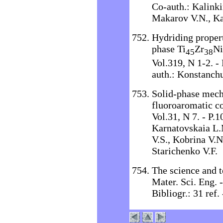
Co-auth.: Kalinki
Makarov V.N., Ka
Hydriding propert
phase Ti
Zr
Ni
45
38
Vol.319, N 1-2. - 
auth.: Konstanch
Solid-phase mech
fluoroaromatic c
Vol.31, N 7. - P.
Karnatovskaia L.
V.S., Kobrina V.N
Starichenko V.F.
The science and t
Mater. Sci. Eng. 
Bibliogr.: 31 ref