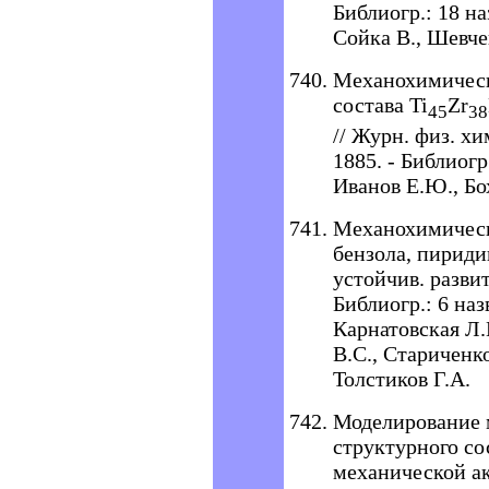
Библиогр.: 18 наз
Сойка В., Шевче
Механохимическ
состава Ti
Zr
45
38
// Журн. физ. хим
1885. - Библиогр.
Иванов Е.Ю., Бо
Механохимическ
бензола, пириди
устойчив. развити
Библиогр.: 6 наз
Карнатовская Л.
В.С., Стариченко
Толстиков Г.А.
Моделирование 
структурного со
механической ак