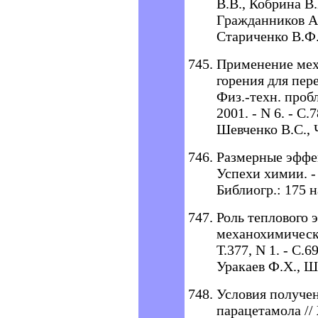
В.В., Кобрина В.
Гражданников А.
Стариченко В.Ф.
Применение мех
горения для пер
Физ.-техн. проб
2001. - N 6. - С.
Шевченко В.С., 
Размерные эффек
Успехи химии. - 2
Библиогр.: 175 н
Роль теплового 
механохимически
Т.377, N 1. - С.6
Уракаев Ф.Х., Ш
Условия получе
парацетамола // 