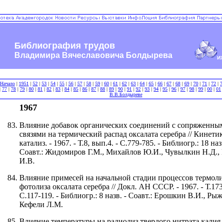
Библиография трудов
Владимира Вячеславовича Болдырева
И
Начало
|
1951
|
52
|
53
|
54
|
55
|
56
|
57
|
58
|
59
|
60
|
61
|
62
|
63
|
64
|
65
|
66
|
67
|
68
|
69
|
70
|
71
|
72
|
|
77
|
78
|
79
|
80
|
81
|
82
|
83
|
84
|
85
|
86
|
87
|
88
|
89
|
90
|
91
|
92
|
93
|
94
|
95
|
96
|
97
|
98
|
99
|
00
|
01
В.В.Болдыреве
1967
Влияние добавок органических соединений с сопряженны
связями на термический распад оксалата серебра // Кинети
катализ. - 1967. - Т.8, вып.4. - С.779-785. - Библиогр.: 18 наз
Соавт.: Жидомиров Г.М., Михайлов Ю.И., Чувылкин Н.Д.
И.В.
Влияние примесей на начальной стадии процессов термоли
фотолиза оксалата серебра // Докл. АН СССР. - 1967. - Т.173,
С.117-119. - Библиогр.: 8 назв. - Соавт.: Ерошкин В.И., Ры
Кефели Л.М.
Влияние температуры на радиолиз твердого нитрата калия