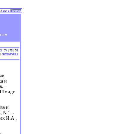
ХТТМ
73
|
74
|
75
|
76
|
Литература о
ми
ка и
в. -
, Шмидт
за и
 N 1. -
жак И.А.,
 с