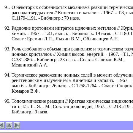
О некоторых особенностях механизма реакций термическо
распада твердых тел // Кинетика и катализ. - 1967. - Т.8, вып
С.1179-1191. - Библиогр.: 70 назв.
Радиолиз протонами нитратов щелочных металлов // Журн.
химии. - 1967. - Т.41, вып.5. - Библиогр.: 19 назв. - С.1180-1
Соавт.: Еремин Л.П., Лыхин В.М., Обливанцев А.Н.
Роль свободного объема при радиолизе и термическом раз
ионных кристаллов // Химия высок. энергий. - 1967. - Т.1, N
С.381-386. - Библиогр.: 23 назв. - Соавт.: Салихов К.М.,
Медвинский А.А.
Термическое разложение ионных солей в момент облучени
рентгеновским излучением // Кинетика и катализ. - 1967. - 
вып.6. - Библиогр.: 26 назв. - С.1258-1264. - Соавт.: Скорик
Комаров В.Ф.
Топохимические реакции // Краткая химическая энциклопе
ти т. Т.5: Т - Я. - М.: Сов. энциклопедия, 1967. - С.218-219. 
Библиогр.: 9 назв.