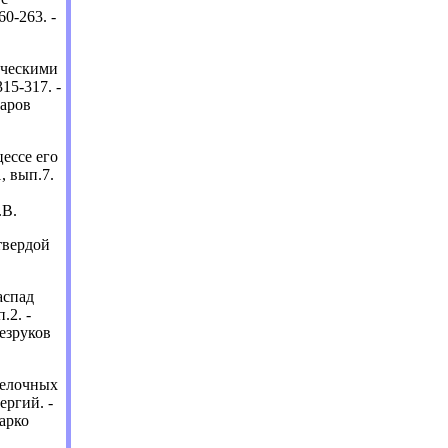
60-263. -
ическими
315-317. -
маров
ессе его
, вып.7.
.В.
твердой
аспад
.2. -
Безруков
щелочных
ергий. -
Зарко