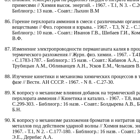
примесями // Химия высок. энергий. - 1967. - Т.1, N 3. - С.2
Библиогр.: 13 назв. - Соавт.: Лыхин В.М
Горение перхлората аммония в смеси с различными орган
веществами // Физ. горения и взрыва. - 1967. - Т.3, N 2. - С.
Библиогр.: 10 назв. - Соавт.: Иванов Г.В., Шибаев Г.И., Ко
В.Ф.
Изменение электропроводности перманганата калия в проц
термического разложения // Журн. физ. химии. - 1967. - Т.41
- С.1783-1787. - Библиогр.: 15 назв. - Соавт.: Кабанов А.А.,
Трубицын А.М., Обливанцев А.Н., Усков Е.М., Челышев В
Изучение кинетики и механизма химических процессов в 
фазе // Вестн. АН СССР. - 1967. - N 8. - С.27-30.
К вопросу о механизме влияния добавок на термический р
перхлората аммония // Кинетика и катализ. - 1967. - Т.8, вып
С.299-303. - Библиогр.: 16 назв. - Соавт.: Болдырева А.В., 
Б.Н.
К вопросу о механизме разложения броматов и нитратов 
металлов под действием ударной волны // Химия высок. эн
1967. - Т.1, N 2. - С.177-180. - Библиогр.: 16 назв. - Соавт.: 
Э.Е., Дерибас А.А.