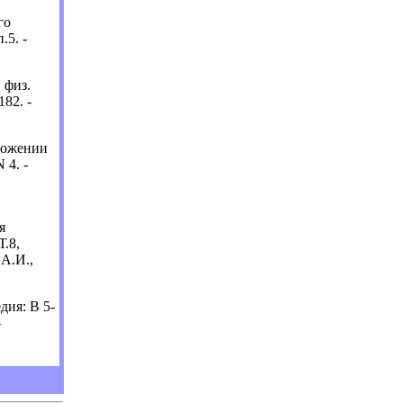
го
.5. -
 физ.
182. -
ложении
 4. -
я
Т.8,
 А.И.,
дия: В 5-
-