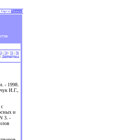
ХТТМ
73
|
74
|
75
|
76
|
Литература о
 - 1998.
нчук И.Г.,
 с
рсных и
 3. -
рилов
творов,