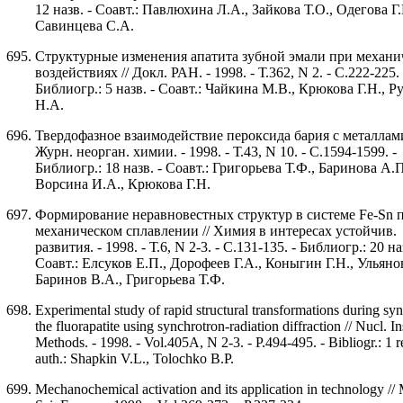
12 назв. - Соавт.: Павлюхина Л.А., Зайкова Т.О., Одегова Г.
Савинцева С.А.
Структурные изменения апатита зубной эмали при механи
воздействиях // Докл. РАН. - 1998. - Т.362, N 2. - С.222-225. 
Библиогр.: 5 назв. - Соавт.: Чайкина М.В., Крюкова Г.Н., Р
Н.А.
Твердофазное взаимодействие пероксида бария с металлами
Журн. неорган. химии. - 1998. - Т.43, N 10. - С.1594-1599. -
Библиогр.: 18 назв. - Соавт.: Григорьева Т.Ф., Баринова А.П
Ворсина И.А., Крюкова Г.Н.
Формирование неравновестных структур в системе Fe-Sn 
механическом сплавлении // Химия в интересах устойчив.
развития. - 1998. - Т.6, N 2-3. - С.131-135. - Библиогр.: 20 на
Соавт.: Елсуков Е.П., Дорофеев Г.А., Коныгин Г.Н., Ульяно
Баринов В.А., Григорьева Т.Ф.
Experimental study of rapid structural transformations during syn
the fluorapatite using synchrotron-radiation diffraction // Nucl. I
Methods. - 1998. - Vol.405A, N 2-3. - P.494-495. - Bibliogr.: 1 r
auth.: Shapkin V.L., Tolochko B.P.
Mechanochemical activation and its application in technology // 