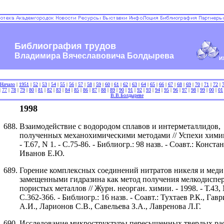
Библиография трудов
Владимира Вячеславовича Болдырева
И
Начало
|
1951
|
52
|
53
|
54
|
55
|
56
|
57
|
58
|
59
|
60
|
61
|
62
|
63
|
64
|
65
|
66
|
67
|
68
|
69
|
70
|
71
|
72
|
|
77
|
78
|
79
|
80
|
81
|
82
|
83
|
84
|
85
|
86
|
87
|
88
|
89
|
90
|
91
|
92
|
93
|
94
|
95
|
96
|
97
|
98
|
99
|
00
|
01
В.В.Болдыреве
1998
Взаимодействие с водородом сплавов и интерметаллидов,
полученных механохимическими методами // Успехи химии.
- Т.67, N 1. - С.75-86. - Библиогр.: 98 назв. - Соавт.: Конста
Иванов Е.Ю.
Горение комплексных соединений нитратов никеля и меди
замещенными гидразина как метод получения мелкодиспе
пористых металлов // Журн. неорган. химии. - 1998. - Т.43, N
С.362-366. - Библиогр.: 16 назв. - Соавт.: Тухтаев Р.К., Гав
А.И., Ларионов С.В., Савельева З.А., Лавренова Л.Г.
Исследование микроструктуры пересыщенных твердых рас