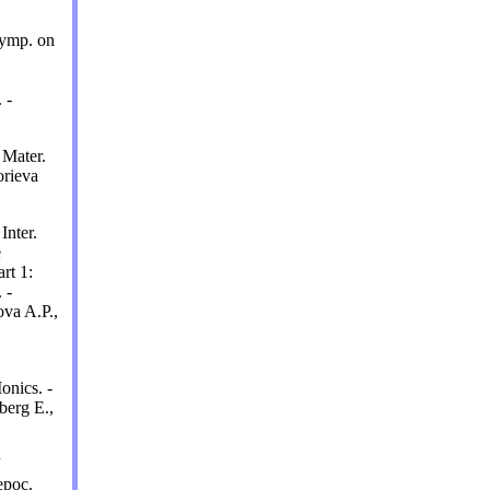
 Symp. on
 -
 Mater.
orieva
Inter.
e
rt 1:
 -
ova A.P.,
onics. -
dberg E.,
рос.