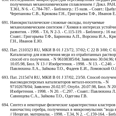
полученных механохимическим сплавлением // Докл. РАН. -
Т.361, N 6. - С.784-787. - Библиогр.: 15 назв. - Соавт.: Цыбу
Черепанова С.В., Крюкова Г.Н., Григорьева Т.Ф., Иванов Е
Нанокристаллические сложные оксиды, получаемые
механохимическим синтезом // Химия в интересах устойчи
развития. - 1998. - Т.6, N 2-3. - С.115-119. - Библиогр.: 16 наз
Соавт.: Григорьева Т.Ф., Баринова А.П., Ворсина И.А., Кр
Г.Н., Иванов Е.Ю.
Пат. 2110323 RU, МКИ B 01 J 23/72, 37/02; C 22 B 3/00; C 02
Катализатор для извлечения меди из отработанных раствор
способ его получения. - N 96108385/04; Заявлено 30.04.96;
10.05.98, Бюл. N 13 // Изобретения. - 1998. - N 13. - С.240. -
Павлюхина Л.А., Зайкова Т.О., Фадеев Е.И., Ломовский О.
Пат. 2115474 RU, МКИ B 01 J 37/02, 23/50. Способ получе
высокодисперсных катализаторов металл-носитель. - N
97102678/04; Заявлено 20.02.97; Опубл. 20.07.98, Бюл. N 20 
Изобретения. - 1998. - N 20. - С.297. - Соавт.: Павлюхина Л.
Савинцева С.А., Зайкова Т.О., Одегова Г.В.
Синтез и некоторые физические характеристики кластеров
наночастиц серебра, полученных в микроэмульсиях "вода 
// Неорган. материалы. - 1998. - Т.34, N 2. - С.159-164. - Биб