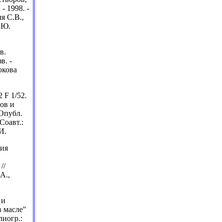
 1998. -
ля С.В.,
.Ю.
в.
в. -
юкова
 F 1/52.
ов и
 Опубл.
 Соавт.:
И.
ния
//
А.,
 и
в масле"
лиогр.: