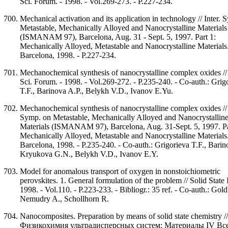
Sci. Forum. - 1998. - Vol.269-273. - P.227-234.
Mechanical activation and its application in technology // Inter.
Metastable, Mechanically Alloyed and Nanocrystalline Materials
(ISMANAM 97), Barcelona, Aug. 31 - Sept. 5, 1997. Part 1:
Mechanically Alloyed, Metastable and Nanocrystalline Materials.
Barcelona, 1998. - P.227-234.
Mechanochemical synthesis of nanocrystalline complex oxides //
Sci. Forum. - 1998. - Vol.269-272. - P.235-240. - Co-auth.: Grig
T.F., Barinova A.P., Belykh V.D., Ivanov E.Yu.
Mechanochemical synthesis of nanocrystalline complex oxides // 
Symp. on Metastable, Mechanically Alloyed and Nanocrystallin
Materials (ISMANAM 97), Barcelona, Aug. 31-Sept. 5, 1997. Pa
Mechanically Alloyed, Metastable and Nanocrystalline Materials.
Barcelona, 1998. - P.235-240. - Co-auth.: Grigorieva T.F., Barin
Kryukova G.N., Belykh V.D., Ivanov E.Y.
Model for anomalous transport of oxygen in nonstoichiometric
perovskites. 1. General formulation of the problem // Solid State I
1998. - Vol.110. - P.223-233. - Bibliogr.: 35 ref. - Co-auth.: Gol
Nemudry A., Schollhorn R.
Nanocomposites. Preparation by means of solid state chemistry //
Физикохимия ультрадисперсных систем: Материалы IV Все