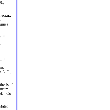
В.,
ческих
-
удина
 //
.,
при
зв. -
в А.Л.,
thesis of
nstrum.
ef. - Co-
Mater.