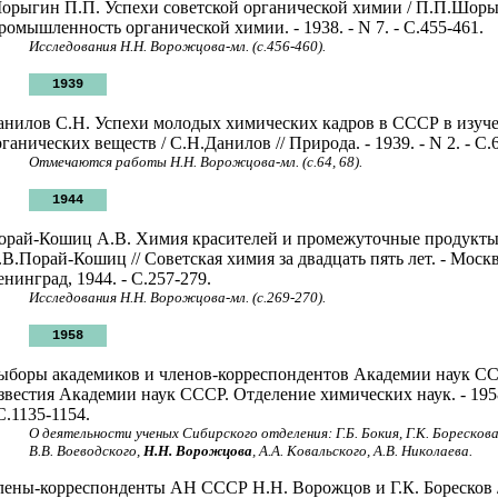
орыгин П.П. Успехи советской органической химии / П.П.Шорыг
ромышленность органической химии. - 1938. - N 7. - C.455-461.
Исследования Н.Н. Ворожцова-мл. (c.456-460).
1939
анилов С.Н. Успехи молодых химических кадров в СССР в изуч
ганических веществ / С.Н.Данилов // Природа. - 1939. - N 2. - С.
Отмечаются работы Н.Н. Ворожцова-мл. (с.64, 68).
1944
орай-Кошиц А.В. Химия красителей и промежуточные продукты
.В.Порай-Кошиц // Советская химия за двадцать пять лет. - Москв
енинград, 1944. - С.257-279.
Исследования Н.Н. Ворожцова-мл. (с.269-270).
1958
ыборы академиков и членов-корреспондентов Академии наук СС
звестия Академии наук СССР. Отделение химических наук. - 1958
С.1135-1154.
О деятельности ученых Сибирского отделения: Г.Б. Бокия, Г.К. Борескова
В.В. Воеводского,
Н.Н. Ворожцова
, А.А. Ковальского, А.В. Николаева.
лены-корреспонденты АН СССР Н.Н. Ворожцов и Г.К. Боресков /