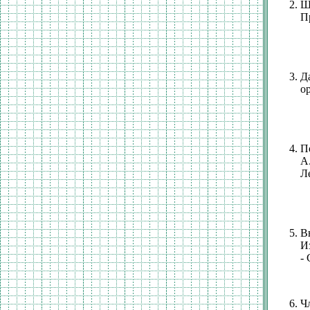
Ш
П
Д
ор
П
А
Л
В
И
- 
Ч