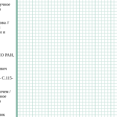
аучное
а
ва //
и
и и
 СО РАН,
евич
 С.115-
ичем /
чное
а
мик