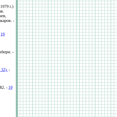
1979 г.)
ав.
чев,
каров. -
-
19
ибири. -
 32).
-
82. -
19