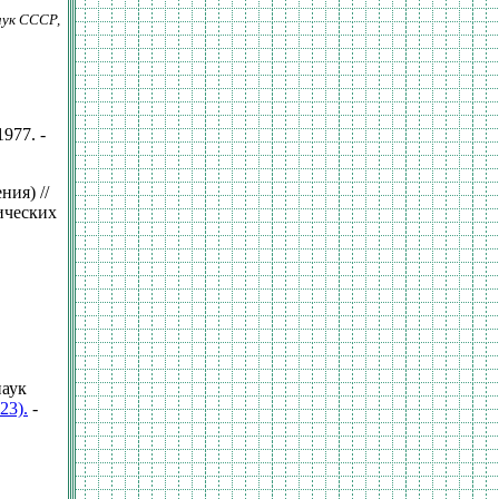
аук СССР,
977. -
ия) //
ических
наук
23).
-