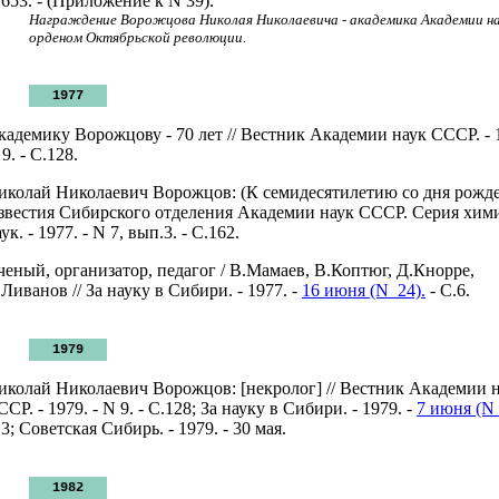
.653. - (Приложение к N 39).
Награждение Ворожцова Николая Николаевича - академика Академии н
орденом Октябрьской революции.
1977
кадемику Ворожцову - 70 лет // Вестник Академии наук СССР. - 1
9. - C.128.
иколай Николаевич Ворожцов: (К семидесятилетию со дня рожден
звестия Сибирского отделения Академии наук СССР. Серия хим
ук. - 1977. - N 7, вып.3. - С.162.
ченый, организатор, педагог / В.Мамаев, В.Коптюг, Д.Кнорре,
Ливанов // За науку в Сибири. - 1977. -
16 июня (N 24).
- С.6.
1979
иколай Николаевич Ворожцов: [некролог] // Вестник Академии 
СР. - 1979. - N 9. - С.128; За науку в Сибири. - 1979. -
7 июня (N 
3; Советская Сибирь. - 1979. - 30 мая.
1982