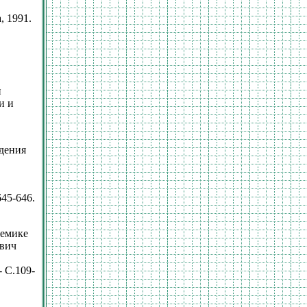
, 1991.
и
и и
дения
645-646.
демике
евич
 С.109-