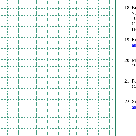
В
/
1
С
Н
К
ав
М
19
Р
С.
Як
ав