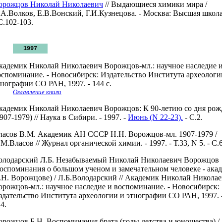
орожцов Николай Николаевич
// Выдающиеся химики мира /
.А.Волков, Е.В.Вонский, Г.И.Кузнецова. - Москва: Высшая школа
С.102-103.
1997
кадемик Николай Николаевич Ворожцов-мл.: научное наследие 
оспоминание. - Новосибирск: Издательство Института археологи
тнографии СО РАН, 1997. - 144 с.
Оглавление книги
кадемик Николай Николаевич Ворожцов: К 90-летию со дня рож
907-1979) // Наука в Сибири. - 1997. -
Июнь (N 22-23).
- С.2.
ласов В.М. Академик АН СССР Н.Н. Ворожцов-мл. 1907-1979 /
М.Власов // Журнал органической химии. - 1997. - Т.33, N 5. - С.
олодарский Л.Б. Незабываемый Николай Николаевич Ворожцов
воспоминания о большом ученом и замечательном человеке - ака
.Н. Ворожцове) / Л.Б.Володарский // Академик Николай Никола
орожцов-мл.: научное наследие и воспоминание. - Новосибирск:
здательство Института археологии и этнографии СО РАН, 1997. -
4.
орожцов Б.Н. Воспоминания брата (годы детства и юношества) /