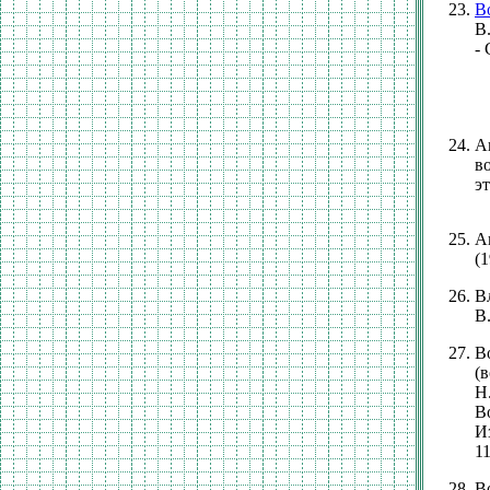
В
В
- 
А
в
э
А
(1
В
В.
В
(
Н
В
И
11
В