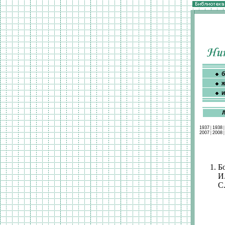
б
ж
и
1937
|
1938
2007
|
2008
Б
И
С