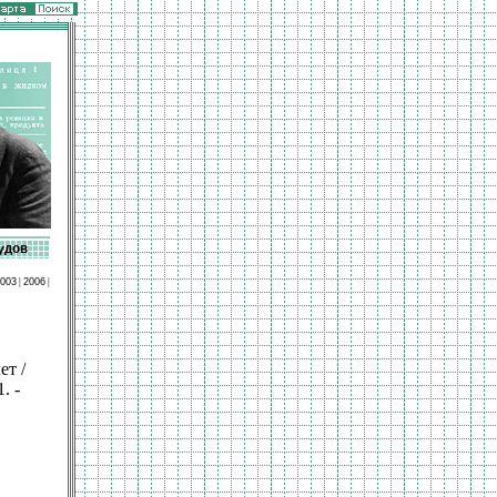
удов
003
|
2006
|
ет /
. -