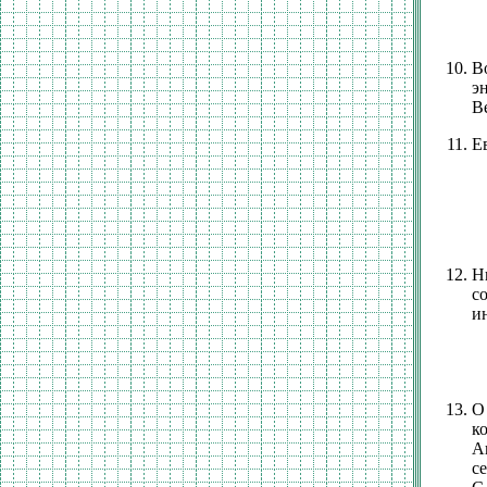
В
э
В
Ев
Н
с
ин
О
к
А
се