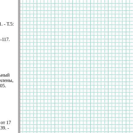
 - Т.5:
-117.
льный
члены,
05.
от 17
39. -