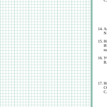
С
А
N 
Н
И
на
У
В.
Н
СС
С.