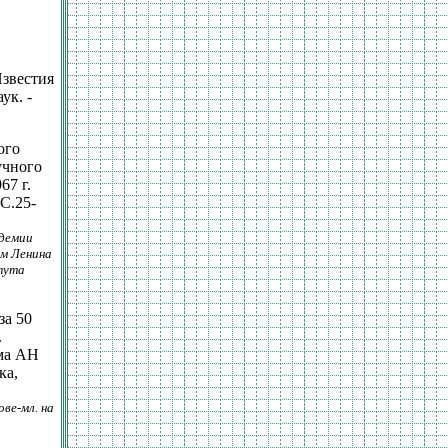
Известия
ук. -
ого
учного
67 г.
 С.25-
адемии
ом Ленина
тута
за 50
.
ма АН
ка,
ве-мл. на