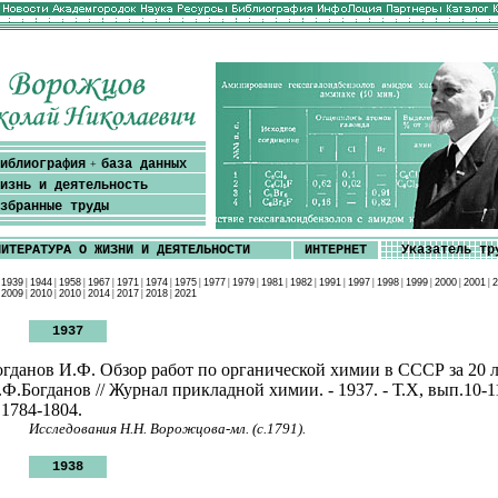
иблиография
база данных
+
изнь и деятельность
збранные труды
ЛИТЕРАТУРА О ЖИЗНИ И ДЕЯТЕЛЬНОСТИ
ИНТЕРНЕТ
Указатель тр
|
1939
|
1944
|
1958
|
1967
|
1971
|
1974
|
1975
|
1977
|
1979
|
1981
|
1982
|
1991
|
1997
|
1998
|
1999
|
2000
|
2001
|
2
|
2009
|
2010
|
2010
|
2014
|
2017
|
2018
|
2021
1937
огданов И.Ф. Обзор работ по органической химии в СССР за 20 л
.Ф.Богданов // Журнал прикладной химии. - 1937. - Т.Х, вып.10-11
.1784-1804.
Исследования Н.Н. Ворожцова-мл. (с.1791).
1938