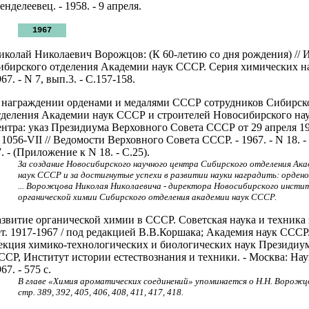
нделеевец. - 1958. - 9 апреля.
1967
иколай Николаевич Ворожцов: (К 60-летию со дня рождения) // 
ибирского отделения Академии наук СССР. Серия химических на
67. - N 7, вып.3. - С.157-158.
 награждении орденами и медалями СССР сотрудников Сибирск
тделения Академии наук СССР и строителей Новосибирского на
ентра: указ Президиума Верховного Совета СССР от 29 апреля 19
 1056-VII // Ведомости Верховного Совета СССР. - 1967. - N 18. -
. - (Приложение к N 18. - С.25).
За создание Новосибирского научного центра Сибирского отделения Ак
наук СССР и за достигнутые успехи в развитии науки наградить: орден
... Ворожцова Николая Николаевича - директора Новосибирского инсти
органической химии Сибирского отделения академии наук СССР.
азвитие органической химии в СССР. Советская наука и техника 
ет. 1917-1967 / под редакцией В.В.Коршака; Академия наук СССР
екция химико-технологических и биологических наук Президиу
ССР, Институт истории естествознания и техники. - Москва: Нау
67. - 575 с.
В главе «Химия ароматических соединений» упоминается о Н.Н. Ворожцо
стр. 389, 392, 405, 406, 408, 411, 417, 418.