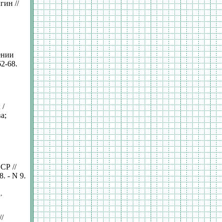
ин //
ении
62-68.
 /
а;
СР //
. - N 9.
,
/