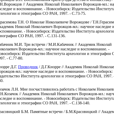
.Н.Ворожцов // Академик Николай Николаевич Ворожцов-мл.: н
аследие и воспоминание. - Новосибирск: Издательство Институт
рхеологии и этнографии СО РАН, 1997. - С.73-75.
ерасимова Т.Н. О Николае Николаевиче Ворожцове / Т.Н.Герасимо
кадемик Николай Николаевич Ворожцов-мл.: научное наследие 
оспоминание. - Новосибирск: Издательство Института археологи
тнографии СО РАН, 1997. - С.131-136.
абачник М.И. Три встречи / М.И.Кабачник // Академик Николай
иколаевич Ворожцов-мл.: научное наследие и воспоминание. -
овосибирск: Издательство Института археологии и этнографии
97. - С.77-80.
норре Д.Г.
Проводник
/ Д.Г.Кнорре // Академик Николай Никола
орожцов-мл.: научное наследие и воспоминание. - Новосибирск:
здательство Института археологии и этнографии СО РАН, 1997. -
0.
озачок Л.Н. Мне посчастливилось работать с Николаем Николаев
.Н.Козачок // Академик Николай Николаевич Ворожцов-мл.: нау
аследие и воспоминание. - Новосибирск: Издательство Институт
рхеологии и этнографии СО РАН, 1997. - С.138-140.
расовицкий Б.М. Памятные встречи / Б.М.Красовицкий // Акаде