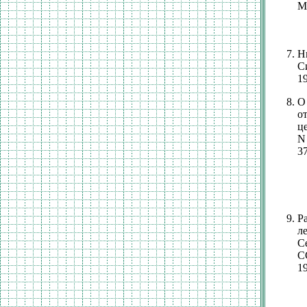
Ме
Н
С
19
О
о
ц
N
37
Р
л
С
С
19