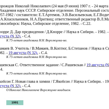
орожцов Николай Николаевич (24 мая (9 июня) 1907 г. - 24 марта 
/ Академия наук СССР. Сибирское отделение. Персональный сост
957-1982 / составители: Е.Т.Артемов, Э.В.Васильевская, Е.Г.Води
.А.Кпасильников, Н.А.Притвиц; ответственный редактор В.Л.Ма
овосибирск: Наука, Сибирское отделение, 1982. - С.22.
норре Д. Дар предвидения / Д.Кнорре // Наука в Сибири. - 1982. 
густа (N 32).
- С.4.
К 75-летию академика Н.Н. Ворожцова-мл.
амаев В. Учитель / В.Мамаев, В.Коптюг, Б.Степанов // Наука в С
82. -
19 августа (N 32).
- С.4.
К 75-летию академика Н.Н. Ворожцова-мл.
ашевская С. Ответственное задание / С.Рашевская //
19 августа (N
4.
К 75-летию академика Н.Н. Ворожцова-мл.
обсон Г. Новая глава в химии / Г.Якобсон // Наука в Сибири. - 19
густа (N 32).
- C.4.
О Николае Николаевиче Ворожцове-младшем.
1991