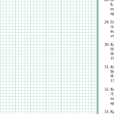
Б
н
а
Г
А
в
э
К
Н
Н
19
К
В
И
13
К
Л
н
а
К