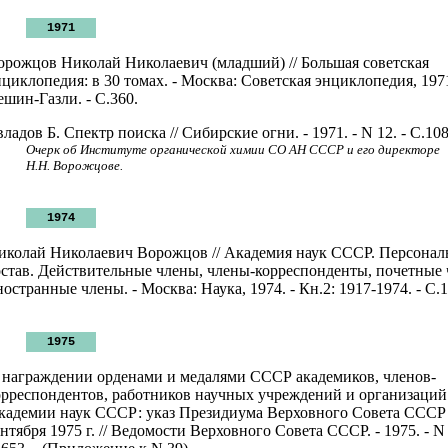
1971
орожцов Николай Николаевич (младший) // Большая советская
нциклопедия: в 30 томах. - Москва: Советская энциклопедия, 1971.
ешин-Газли. - С.360.
ладов Б. Спектр поиска // Сибирские огни. - 1971. - N 12. - С.108
Очерк об Институте органической химии СО АН СССР и его директоре
Н.Н. Ворожцове.
1974
иколай Николаевич Ворожцов // Академия наук СССР. Персона
остав. Действительные члены, члены-корреспонденты, почетные 
остранные члены. - Москва: Наука, 1974. - Кн.2: 1917-1974. - С.1
1975
 награждении орденами и медалями СССР академиков, членов-
орреспондентов, работников научных учреждений и организаций
кадемии наук СССР: указ Президиума Верховного Совета СССР 
нтября 1975 г. // Ведомости Верховного Совета СССР. - 1975. - N 