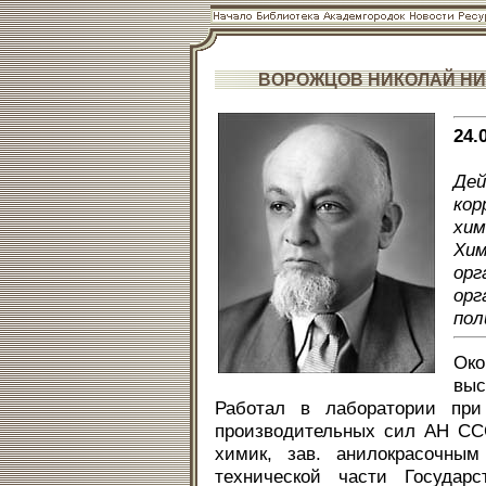
ВОРОЖЦОВ НИКОЛАЙ Н
24.
Де
кор
хим
Хи
ор
ор
пол
Око
выс
Работал в лаборатории при
производительных сил АН ССС
химик, зав. анилокрасочным
технической части Государс