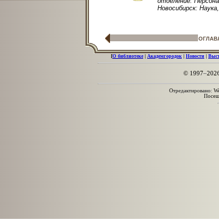
отделение: Персонал
Новосибирск: Наука, 
ОГЛАВ
[
О библиотеке
|
Академгородок
|
Новости
|
Выс
© 1997–202
Отредактировано: We
Посе