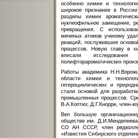
особенно химии и технологи
широкое признание в России
разделы химии ароматическ
нуклеофильное замещение, р
превращения. С использова
меченых атомов ученому уда
реакций, послужившие основ
процессов. Новую главу в х
вписали исследовани
полифторароматических произ
Работы академика Н.Н.Ворож
области химии и технолог
гетероциклических и природ
стали основой для разработ
промышленных процессов. Сре
В.А.Коптюг, Д.Г.Кнорре, член-
Вел большую организационн
обществе им. Д.И.Менделеева,
СО АН СССР, член редколле
«Известия Сибирского отделе