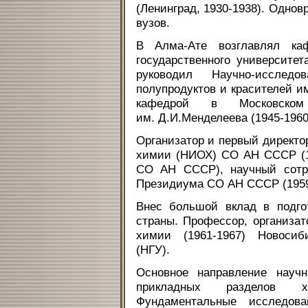
(Ленинград, 1930-1938). Однов
вузов.
В Алма-Ате возглавлял каф
государственного университет
руководил Научно-исследо
полупродуктов и красителей им
кафедрой в Московском х
им. Д.И.Менделеева (1945-1960
Организатор и первый директо
химии (НИОХ) СО АН СССР (19
СО АН СССР), научный сотру
Президиума СО АН СССР (1959
Внес большой вклад в подго
страны. Профессор, организат
химии (1961-1967) Новосиби
(НГУ).
Основное направление научн
прикладных разделов х
Фундаментальные исследов