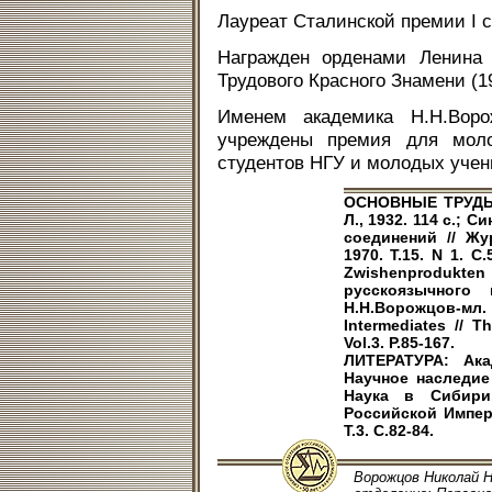
Лауреат Сталинской премии I с
Награжден орденами Ленина 
Трудового Красного Знамени (1
Именем академика Н.Н.Вор
учреждены премия для мол
студентов НГУ и молодых уче
ОСНОВНЫЕ ТРУДЫ:
Л., 1932. 114 с.;
соединений // Жу
1970. Т.15. N 1. С
Zwishenprodukten u
русскоязычного 
Н.Н.Ворожцов-мл.
Intermediates // T
Vol.3. P.85-167.
ЛИТЕРАТУРА: Ака
Научное наследие 
Наука в Сибири
Российской Импер
Т.3. С.82-84.
Ворожцов Николай Н