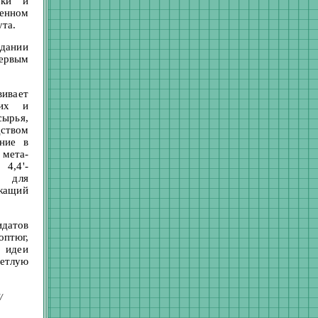
уки и
венном
та.
дании
первым
вивает
ких и
сырья,
ством
ение в
мета-
4,4'-
м для
жащий
идатов
оптюг,
е идеи
ветлую
/