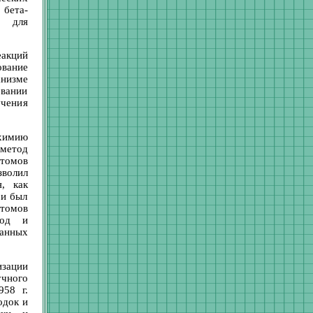
 бета-
с для
акций
ование
низме
овании
учения
 химию
метод
атомов
зволил
, как
 и был
атомов
род и
ванных
зации
учного
958 г.
одок и