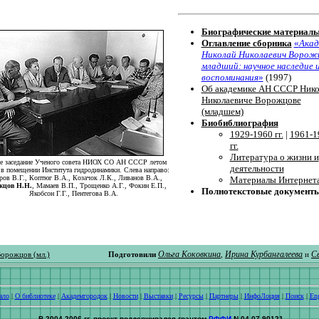
Биографические материал
Оглавление сборника
«
Акад
Николай Николаевич Ворожц
младший: научное наследие 
воспоминания
»
(1997)
Об академике АН СССР Нико
Николаевиче Ворожцове
(младшем)
Биобиблиография
1929-1960 гг.
|
1961-1
гг.
Литература о жизни и
е заседание Ученого совета НИОХ СО АН СССР летом
деятельности
. в помещении Института гидродинамики. Слева направо:
ров В.Г., Коптюг В.А., Козачок Л.К., Ливанов В.А.,
Материалы Интернет
жцов Н.Н.
, Мамаев В.П., Трощенко А.Г., Фокин Е.П.,
Полнотекстовые документ
Якобсон Г.Г., Пентегова В.А.
Ольга Коковкина
Ирина Курбангалеева
С
орожцов (мл.)
Подготовили
,
и
ало
|
О библиотеке
|
Академгородок
|
Новости
|
Выставки
|
Ресурсы
|
Партнеры
|
ИнфоЛоция
|
Поиск
|
Eng
В 2004-2006 гг. проект поддерживался грантом
РФФИ
N 04-07-90121