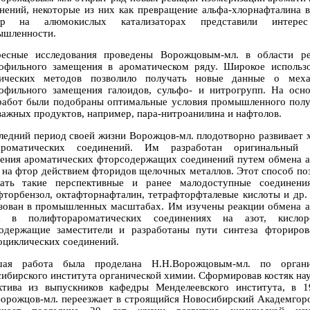
нений, некоторые из них как превращение альфа-хлорнафталина в
ер на алюмокислых катализаторах представили интере
ышленности.
ресные исследования проведены Ворожцовым-мл. в области ре
офильного замещения в ароматическом ряду. Широкое использ
тических методов позволило получать новые данные о меха
офильного замещения галоидов, сульфо- и нитрогрупп. На осн
работ были подобраны оптимальные условия промышленного пол
важных продуктов, например, пара-нитроанилина и нафтолов.
ледний период своей жизни Ворожцов-мл. плодотворно развивает
ароматических соединений. Им разработан оригинальный 
ения ароматических фторсодержащих соединений путем обмена 
 на фтор действием фторидов щелочных металлов. Этот способ по
чать такие перспективные и ранее малодоступные соединения
фторбензол, октафторнафталин, тетрафторфталевые кислоты и др.
зован в промышленных масштабах. Им изучены реакции обмена 
а в полифторароматических соединениях на азот, кисло
одержащие заместители и разработаны пути синтеза фториро
оциклических соединений.
шая работа была проделана Н.Н.Ворожцовым-мл. по органи
ибирского института органической химии. Сформировав костяк на
ктива из выпускников кафедры Менделеевского института, в 1
орожцов-мл. переезжает в строящийся Новосибирский Академгор