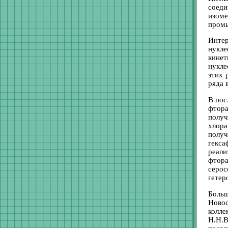
соеди
изом
пром
Инте
нукле
кине
нукле
этих 
ряда 
В пос
фтор
получ
хлора
полу
гекса
реали
фтор
серос
гетер
Боль
Новос
колле
Н.Н.В