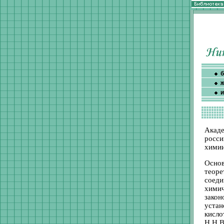
б
ж
и
Акаде
росси
химии
Осно
теоре
соеди
хими
закон
уста
кисло
Н.Н.В