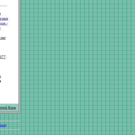
ы
емик
ов -
и
лае
977
а
ы
ергей Канн
lish
]