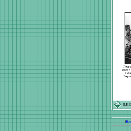
Перво
1960 г
Буха
Воро
Н.Н.В
[
Нач