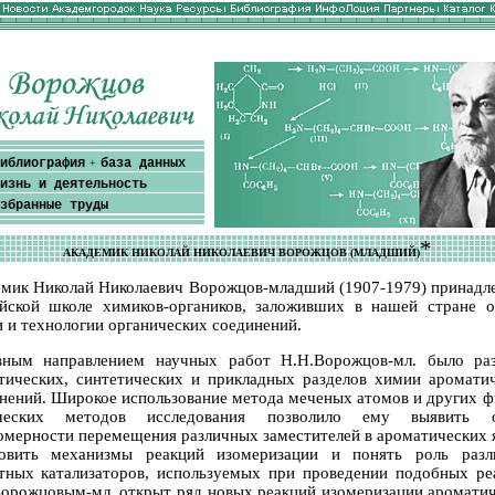
иблиография
база данных
+
изнь и деятельность
збранные труды
*
АКАДЕМИК НИКОЛАЙ НИКОЛАЕВИЧ ВОРОЖЦОВ (МЛАДШИЙ)
мик Николай Николаевич Ворожцов-младший (1907-1979) принадл
йской школе химиков-органиков, заложивших в нашей стране 
 и технологии органических соединений.
вным направлением научных работ Н.Н.Ворожцов-мл. было раз
тических, синтетических и прикладных разделов химии аромати
нений. Широкое использование метода меченых атомов и других ф
ческих методов исследования позволило ему выявить 
омерности перемещения различных заместителей в ароматических 
новить механизмы реакций изомеризации и понять роль разл
тных катализаторов, используемых при проведении подобных ре
орожцовым-мл. открыт ряд новых реакций изомеризации аромати